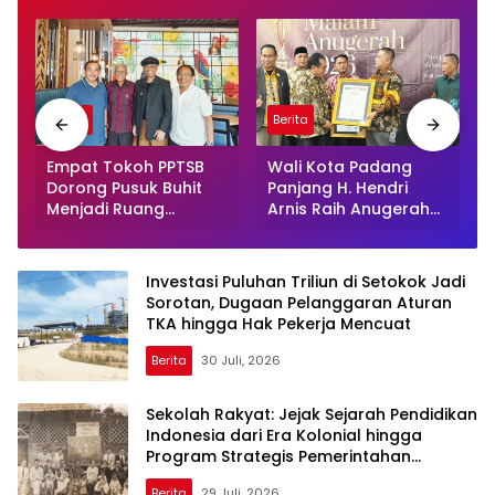
Berita
Berita
Empat Tokoh PPTSB
Wali Kota Padang
Dorong Pusuk Buhit
Panjang H. Hendri
Menjadi Ruang
Arnis Raih Anugerah
Pemulihan Peradaban
SMSI 2026, Diakui
Batak
sebagai Tokoh
Penjaga
Investasi Puluhan Triliun di Setokok Jadi
Kemerdekaan Pers
Sorotan, Dugaan Pelanggaran Aturan
TKA hingga Hak Pekerja Mencuat
Berita
30 Juli, 2026
Sekolah Rakyat: Jejak Sejarah Pendidikan
Indonesia dari Era Kolonial hingga
Program Strategis Pemerintahan
Prabowo
Berita
29 Juli, 2026