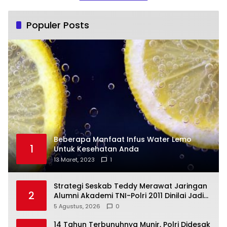
Populer Posts
Beberapa Manfaat Infus Water Lemo
1
Untuk Kesehatan Anda
13 Maret, 2023
1
Strategi Seskab Teddy Merawat Jaringan
2
Alumni Akademi TNI-Polri 2011 Dinilai Jadi
“Masterclass” Membangun Loyalitas
5 Agustus, 2026
0
14 Tahun Terbunuhnya Munir, Polri Didesak