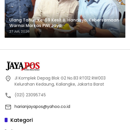
Ulang Tahun Ke-59 Kesit B. Handoyo, Kebersamaan
Warnai Markas PWI Jaya
27 Juli, 2026
Jl Komplek Depag Blok G2 No.83 RT012 RW003
Kelurahan Kedaung, Kaliangke, Jakarta Barat
(021) 23095745
harianjayapos@yahoo.co.id
Kategori