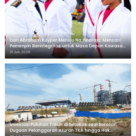
Dari Abraham Kuyper Menuju Na Pinaraja: Mencari
Pemimpin Berintegritas untuk Masa Depan Kawasan
Danau Toba
31 Juli, 2026
Investasi Puluhan Triliun di Setokok Jadi Sorotan,
Dugaan Pelanggaran Aturan TKA hingga Hak
Pekerja Mencuat