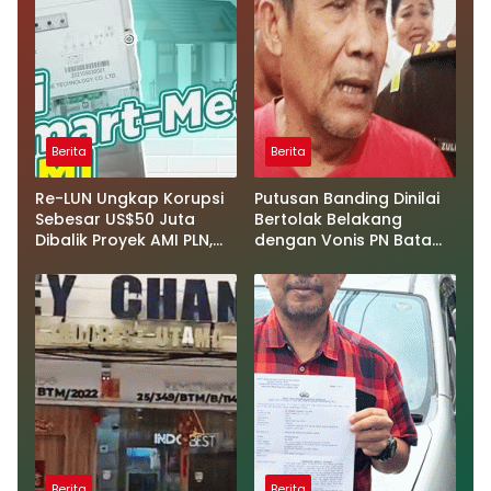
Berita
Berita
Re-LUN Ungkap Korupsi
Putusan Banding Dinilai
Sebesar US$50 Juta
Bertolak Belakang
Dibalik Proyek AMI PLN,
dengan Vonis PN Batam,
Diduga Mengalir ke
Hasiholan Samosir Cs
Darmawan Prasodjo Cs
Tempuh Kasasi
Berita
Berita