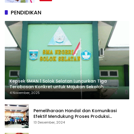
Harian
Jayapos.com
PENDIDIKAN
Kepsek SMAN 1 Solok Selatan Luncurkan Tiga
Terobosan Konkret untuk Majukan Sekolah
4 November, 2025
Pemeliharaan Handal dan Komunikasi
Efektif Mendukung Proses Produksi
Berkelanjutan Pada Mahasiswa Tehnik
13 Desember, 2024
Mesin UKI