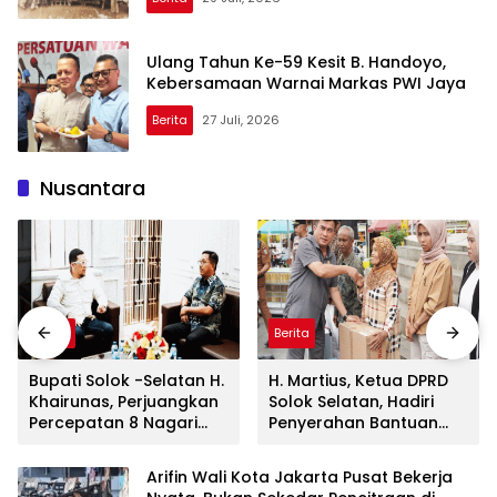
Ulang Tahun Ke-59 Kesit B. Handoyo,
Kebersamaan Warnai Markas PWI Jaya
Berita
27 Juli, 2026
Nusantara
Berita
Berita
Bupati Solok -Selatan H.
H. Martius, Ketua DPRD
Khairunas, Perjuangkan
Solok Selatan, Hadiri
Percepatan 8 Nagari
Penyerahan Bantuan
Persiapan Di Definitifkan
UMKM Pemerintah
Kabupaten Solok
Arifin Wali Kota Jakarta Pusat Bekerja
Selatan