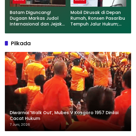
Batam Diguncang!
Mobil Dirusak di Depan
Dugaan Markas Judol
Rumah, Ronsen Pasaribu
Internasional dan Jejak
Tempuh Jalur Hukum;
Money Laundry Diduga
Polisi Diminta Usut
Mengalir ke PT IBUV
Tuntas
Pilkada
Diwarnai ‘Walk Out’, Mubes V Kosgoro 1957 Dinilai
Cacat Hukum
7 Juni, 2026