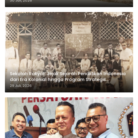
30 Juli, 2026
Sekolah Rakyat: Jejak Sejarah Pendidikan Indonesia
dari Era Kolonial hingga Program Strategis
Pemerintahan Prabowo
29 Juli, 2026