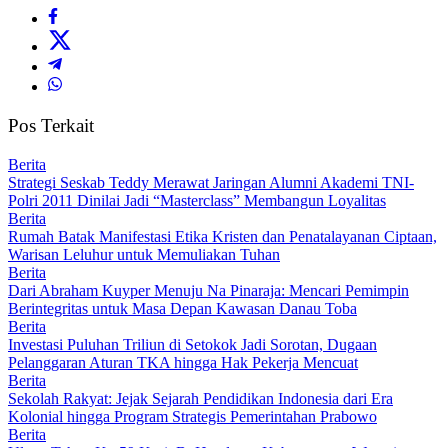
Pos Terkait
Berita
Strategi Seskab Teddy Merawat Jaringan Alumni Akademi TNI-
Polri 2011 Dinilai Jadi “Masterclass” Membangun Loyalitas
Berita
Rumah Batak Manifestasi Etika Kristen dan Penatalayanan Ciptaan,
Warisan Leluhur untuk Memuliakan Tuhan
Berita
Dari Abraham Kuyper Menuju Na Pinaraja: Mencari Pemimpin
Berintegritas untuk Masa Depan Kawasan Danau Toba
Berita
Investasi Puluhan Triliun di Setokok Jadi Sorotan, Dugaan
Pelanggaran Aturan TKA hingga Hak Pekerja Mencuat
Berita
Sekolah Rakyat: Jejak Sejarah Pendidikan Indonesia dari Era
Kolonial hingga Program Strategis Pemerintahan Prabowo
Berita