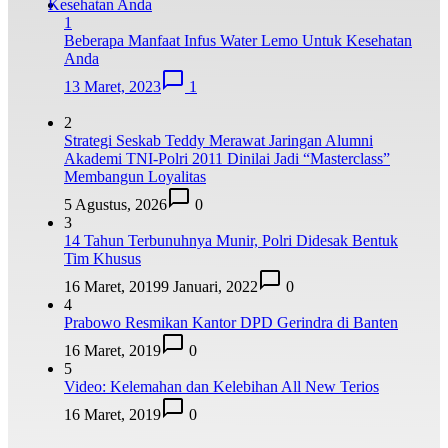
1
Beberapa Manfaat Infus Water Lemo Untuk Kesehatan
Anda
13 Maret, 2023
1
2
Strategi Seskab Teddy Merawat Jaringan Alumni
Akademi TNI-Polri 2011 Dinilai Jadi “Masterclass”
Membangun Loyalitas
5 Agustus, 2026
0
3
14 Tahun Terbunuhnya Munir, Polri Didesak Bentuk
Tim Khusus
16 Maret, 2019
9 Januari, 2022
0
4
Prabowo Resmikan Kantor DPD Gerindra di Banten
16 Maret, 2019
0
5
Video: Kelemahan dan Kelebihan All New Terios
16 Maret, 2019
0