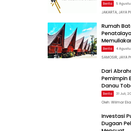
Berita
5 Agustu
JAKARTA, JAYA PO
Rumah Bata
Penatalaya
Memuliaka
Berita
4 Agustu
SAMOSIR, JAYA 
Dari Abrah
Pemimpin B
Danau Tob
Berita
31 Juli, 
Oleh: Wilmar El
Investasi P
Dugaan Pel
Mencuat