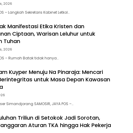
s, 2026
S – Langkah Sekretaris Kabinet Letkol…
k Manifestasi Etika Kristen dan
nan Ciptaan, Warisan Leluhur untuk
n Tuhan
s, 2026
POS – Rumah Batak tidak hanya…
am Kuyper Menuju Na Pinaraja: Mencari
erintegritas untuk Masa Depan Kawasan
a
2026
iaser Simandjorang SAMOSIR, JAYA POS –…
uluhan Triliun di Setokok Jadi Sorotan,
anggaran Aturan TKA hingga Hak Pekerja