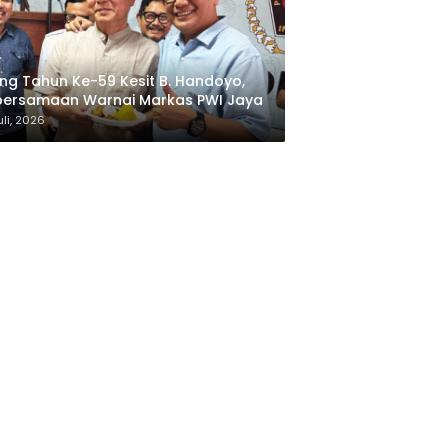
ng Tahun Ke-59 Kesit B. Handoyo,
bersamaan Warnai Markas PWI Jaya
uli, 2026