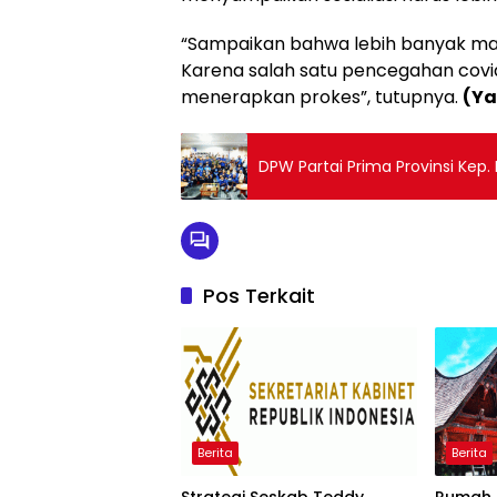
“Sampaikan bahwa lebih banyak man
Karena salah satu pencegahan covid 
menerapkan prokes”, tutupnya.
(Y
DPW Partai Prima Provinsi Kep.
Pos Terkait
Berita
Berita