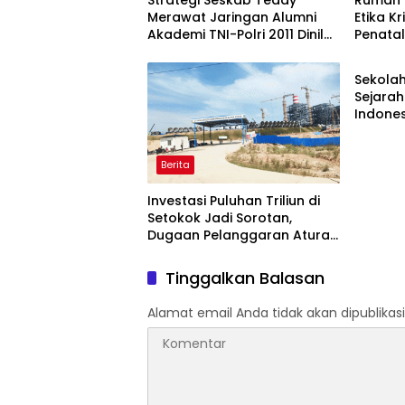
Strategi Seskab Teddy
Rumah 
Merawat Jaringan Alumni
Etika K
Akademi TNI-Polri 2011 Dinilai
Penata
Berita
Jadi “Masterclass”
Warisan
Membangun Loyalitas
Memuli
Sekolah
Sejarah
Indones
hingga 
Pemeri
Berita
Investasi Puluhan Triliun di
Setokok Jadi Sorotan,
Dugaan Pelanggaran Aturan
TKA hingga Hak Pekerja
Mencuat
Tinggalkan Balasan
Alamat email Anda tidak akan dipublikasi