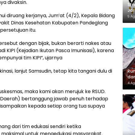
ya divaksin.
Str
Jar
ui diruang kerjanya, Jum’at (4/2), Kepala Bidang
Din
5 Ag
Loy
akit Dinas Kesehatan Kabupaten Pandeglang
persetujuan itu.
tersebut dengan bijak, bukan berarti nakes atau
i KIPI (Kejadian Ikutan Pasca Imunisasi), karena
mpunyai tim KIPI”, ujarnya
nasi, lanjut Samsudin, tetap kita tangani dulu di
Rum
dan
Lel
4 Ag
 puskesmas, maka kami akan merujuk ke RSUD.
ah Daerah) bertanggung jawab penuh terhadap
disampaikan kepada setiap orang tua supaya
ng dari tim edukasi sendiri ketika
ih maksimal untuk mengedukasi masyarakat.