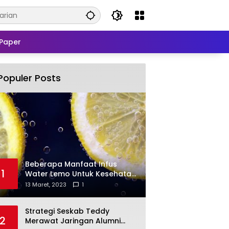
Paper
Populer Posts
Beberapa Manfaat Infus
1
Water Lemo Untuk Kesehatan
Anda
13 Maret, 2023
1
Strategi Seskab Teddy
2
Merawat Jaringan Alumni