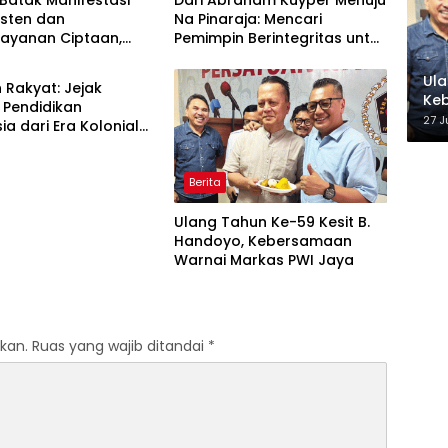
Batak Manifestasi
Dari Abraham Kuyper Menuju
risten dan
Na Pinaraja: Mencari
layanan Ciptaan,
Pemimpin Berintegritas untuk
 Leluhur untuk
Masa Depan Kawasan
akan Tuhan
Danau Toba
Ula
 Rakyat: Jejak
Ke
 Pendidikan
27 J
ia dari Era Kolonial
Program Strategis
ntahan Prabowo
Berita
Ulang Tahun Ke-59 Kesit B.
Handoyo, Kebersamaan
Warnai Markas PWI Jaya
kan.
Ruas yang wajib ditandai
*