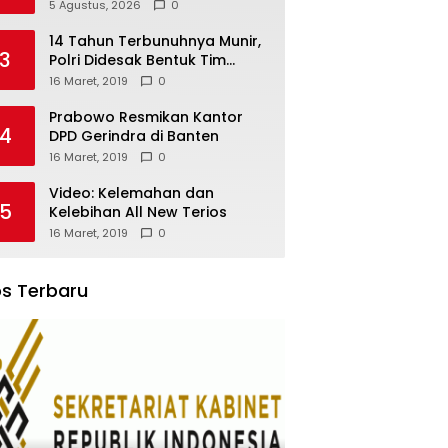
Akademi TNI-Polri 2011 Dinilai
5 Agustus, 2026
0
Jadi “Masterclass”
Membangun Loyalitas
14 Tahun Terbunuhnya Munir,
3
Polri Didesak Bentuk Tim
Khusus
16 Maret, 2019
0
Prabowo Resmikan Kantor
4
DPD Gerindra di Banten
16 Maret, 2019
0
Video: Kelemahan dan
5
Kelebihan All New Terios
16 Maret, 2019
0
s Terbaru