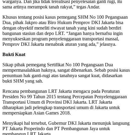
warganya. Dan jika tidak terealisasi penyelesaian ganti rugi, itu
sama artinya merampok tanah rakyat,” tegas Andar.
Khusus tentang posisi kasus pemegang SHM No 100 Pegangsaan
Dua, pihak Jakpro atau Biro Hukum Pemprov DKI Jakarta bisa
dengan obyektif meneliti riwayat tanah yang kini sudah berdiri
bangunan stasiun dan depo LRT. “Jangan hanya bernafsu ingin
menyukseskan program penyelenggaraan transportasi massal,
Pemprov DKI Jakarta menabrak aturan yang ada,” jelasnya.
Bukti Kuat
Sikap pihak pemegang Sertifikat No 100 Pegangsaan Dua
mempermasalahkan haknya, sangat dibenarkan. Sebab posisi kasus
penuntuan hak ganti-rugi atas tanahnya sangat kuat, didasarkan
bukti SHM yang sah.
Rencana pembangunan LRT Jakarta mengacu pada Peraturan
Presiden No 99 Tahun 2015 tentang Percepatan Penyelenggaraan
Transportasi Umum di Provinsi DKI Jakarta. LRT Jakarta
diharapkan jadi pelengkap transportasi umum di Jakarta untuk
mempersiapkan Asian Games 2018.
Menyikapi hal tersebut, Gubernur DKI Jakarta menunjuk langsung
PT Jakarta Properindo dan PT Pembangunan Jaya untuk
membangun LRT Jakarta.