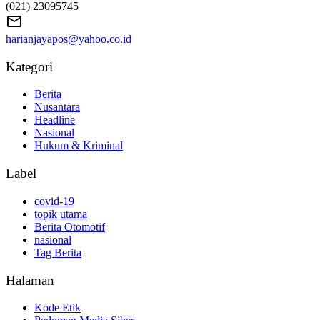
(021) 23095745
harianjayapos@yahoo.co.id
Kategori
Berita
Nusantara
Headline
Nasional
Hukum & Kriminal
Label
covid-19
topik utama
Berita Otomotif
nasional
Tag Berita
Halaman
Kode Etik