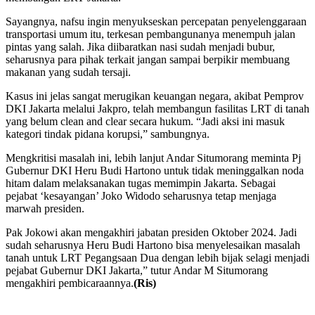
Sayangnya, nafsu ingin menyukseskan percepatan penyelenggaraan
transportasi umum itu, terkesan pembangunanya menempuh jalan
pintas yang salah. Jika diibaratkan nasi sudah menjadi bubur,
seharusnya para pihak terkait jangan sampai berpikir membuang
makanan yang sudah tersaji.
Kasus ini jelas sangat merugikan keuangan negara, akibat Pemprov
DKI Jakarta melalui Jakpro, telah membangun fasilitas LRT di tanah
yang belum clean and clear secara hukum. “Jadi aksi ini masuk
kategori tindak pidana korupsi,” sambungnya.
Mengkritisi masalah ini, lebih lanjut Andar Situmorang meminta Pj
Gubernur DKI Heru Budi Hartono untuk tidak meninggalkan noda
hitam dalam melaksanakan tugas memimpin Jakarta. Sebagai
pejabat ‘kesayangan’ Joko Widodo seharusnya tetap menjaga
marwah presiden.
Pak Jokowi akan mengakhiri jabatan presiden Oktober 2024. Jadi
sudah seharusnya Heru Budi Hartono bisa menyelesaikan masalah
tanah untuk LRT Pegangsaan Dua dengan lebih bijak selagi menjadi
pejabat Gubernur DKI Jakarta,” tutur Andar M Situmorang
mengakhiri pembicaraannya.
(Ris)