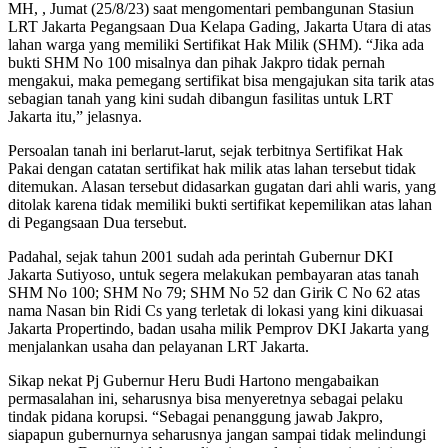
MH, , Jumat (25/8/23) saat mengomentari pembangunan Stasiun
LRT Jakarta Pegangsaan Dua Kelapa Gading, Jakarta Utara di atas
lahan warga yang memiliki Sertifikat Hak Milik (SHM). “Jika ada
bukti SHM No 100 misalnya dan pihak Jakpro tidak pernah
mengakui, maka pemegang sertifikat bisa mengajukan sita tarik atas
sebagian tanah yang kini sudah dibangun fasilitas untuk LRT
Jakarta itu,” jelasnya.
Persoalan tanah ini berlarut-larut, sejak terbitnya Sertifikat Hak
Pakai dengan catatan sertifikat hak milik atas lahan tersebut tidak
ditemukan. Alasan tersebut didasarkan gugatan dari ahli waris, yang
ditolak karena tidak memiliki bukti sertifikat kepemilikan atas lahan
di Pegangsaan Dua tersebut.
Padahal, sejak tahun 2001 sudah ada perintah Gubernur DKI
Jakarta Sutiyoso, untuk segera melakukan pembayaran atas tanah
SHM No 100; SHM No 79; SHM No 52 dan Girik C No 62 atas
nama Nasan bin Ridi Cs yang terletak di lokasi yang kini dikuasai
Jakarta Propertindo, badan usaha milik Pemprov DKI Jakarta yang
menjalankan usaha dan pelayanan LRT Jakarta.
Sikap nekat Pj Gubernur Heru Budi Hartono mengabaikan
permasalahan ini, seharusnya bisa menyeretnya sebagai pelaku
tindak pidana korupsi. “Sebagai penanggung jawab Jakpro,
siapapun gubernurnya seharusnya jangan sampai tidak melindungi