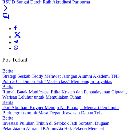
RSUD Sungai Dareh Raih Akreditasi Paripurna
Pos Terkait
Berita
Strategi Seskab Teddy Merawat Jaringan Alumni Akademi TNI-
Polri 2011 Dinilai Jadi “Masterclass” Membangun Loyalitas
Berita
Rumah Batak Manifestasi Etika Kristen dan Penatalayanan Ciptaan,
Warisan Leluhur untuk Memuliakan Tuhan
Berita
Dari Abraham Kuyper Menuju Na Pinaraja: Mencari Pemimpin
Berintegritas untuk Masa Depan Kawasan Danau Toba
Berita
Investasi Puluhan Triliun di Setokok Jadi Sorotan, Dugaan
Pelanggaran Aturan TKA hingga Hak Pekerja Mencuat