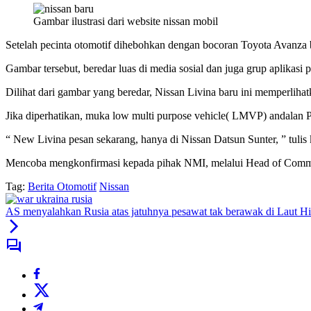
Gambar ilustrasi dari website nissan mobil
Setelah pecinta otomotif dihebohkan dengan bocoran Toyota Avanza b
Gambar tersebut, beredar luas di media sosial dan juga grup aplikasi 
Dilihat dari gambar yang beredar, Nissan Livina baru ini memperliha
Jika diperhatikan, muka low multi purpose vehicle( LMVP) andalan P
“ New Livina pesan sekarang, hanya di Nissan Datsun Sunter, ” tulis 
Mencoba mengkonfirmasi kepada pihak NMI, melalui Head of Communi
Tag:
Berita Otomotif
Nissan
AS menyalahkan Rusia atas jatuhnya pesawat tak berawak di Laut