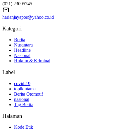
(021) 23095745
harianjayapos@yahoo.co.id
Kategori
Berita
Nusantara
Headline
Nasional
Hukum & Kriminal
Label
covid-19
topik utama
Berita Otomotif
nasional
Tag Berita
Halaman
Kode Etik