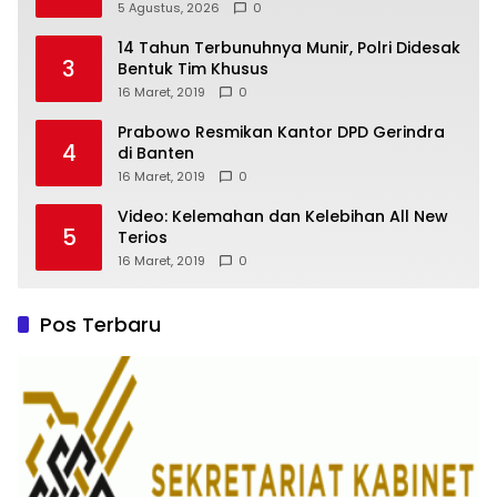
“Masterclass” Membangun Loyalitas
5 Agustus, 2026
0
14 Tahun Terbunuhnya Munir, Polri Didesak
3
Bentuk Tim Khusus
16 Maret, 2019
0
Prabowo Resmikan Kantor DPD Gerindra
4
di Banten
16 Maret, 2019
0
Video: Kelemahan dan Kelebihan All New
5
Terios
16 Maret, 2019
0
Pos Terbaru