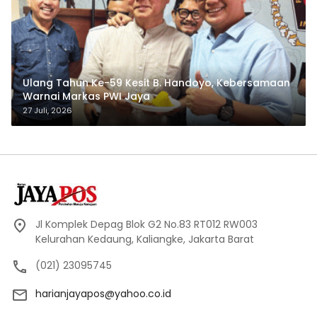
Ulang Tahun Ke-59 Kesit B. Handoyo, Kebersamaan
Warnai Markas PWI Jaya
27 Juli, 2026
Jl Komplek Depag Blok G2 No.83 RT012 RW003
Kelurahan Kedaung, Kaliangke, Jakarta Barat
(021) 23095745
harianjayapos@yahoo.co.id