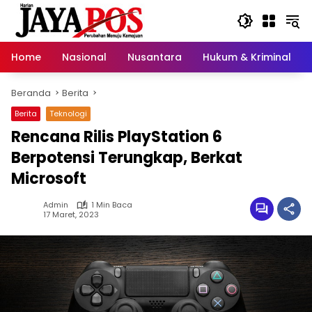
Langsung
ke
konten
Home
Nasional
Nusantara
Hukum & Kriminal
Beranda
Berita
Berita
Teknologi
Rencana Rilis PlayStation 6
Berpotensi Terungkap, Berkat
Microsoft
Admin
1 Min Baca
17 Maret, 2023