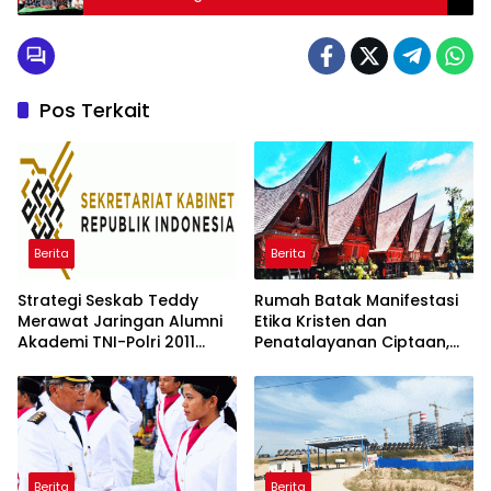
Tertua di Kota Medan
Pos Terkait
Berita
Berita
Strategi Seskab Teddy
Rumah Batak Manifestasi
Merawat Jaringan Alumni
Etika Kristen dan
Akademi TNI-Polri 2011
Penatalayanan Ciptaan,
Dinilai Jadi “Masterclass”
Warisan Leluhur untuk
Membangun Loyalitas
Memuliakan Tuhan
Berita
Berita