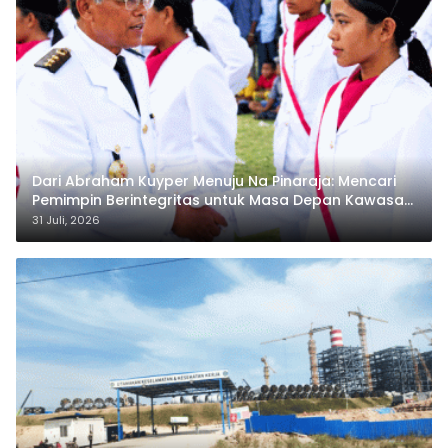
Dari Abraham Kuyper Menuju Na Pinaraja: Mencari
Pemimpin Berintegritas untuk Masa Depan Kawasan
Danau Toba
31 Juli, 2026