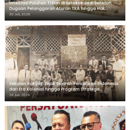
Investasi Puluhan Triliun di Setokok Jadi Sorotan,
Dugaan Pelanggaran Aturan TKA hingga Hak
Pekerja Mencuat
30 Juli, 2026
Sekolah Rakyat: Jejak Sejarah Pendidikan Indonesia
dari Era Kolonial hingga Program Strategis
Pemerintahan Prabowo
29 Juli, 2026