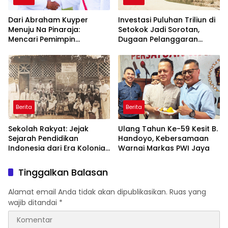
Dari Abraham Kuyper
Investasi Puluhan Triliun di
Menuju Na Pinaraja:
Setokok Jadi Sorotan,
Mencari Pemimpin
Dugaan Pelanggaran
Berintegritas untuk Masa
Aturan TKA hingga Hak
Depan Kawasan Danau
Pekerja Mencuat
Toba
Berita
Berita
Sekolah Rakyat: Jejak
Ulang Tahun Ke-59 Kesit B.
Sejarah Pendidikan
Handoyo, Kebersamaan
Indonesia dari Era Kolonial
Warnai Markas PWI Jaya
hingga Program Strategis
Pemerintahan Prabowo
Tinggalkan Balasan
Alamat email Anda tidak akan dipublikasikan.
Ruas yang
wajib ditandai
*