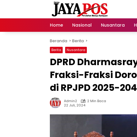
Langsung
ke
konten
Home
Nasional
Nusantara
H
Beranda
Berita
Berita
Nusantara
DPRD Dharmasray
Fraksi-Fraksi Do
di RPJPD 2025-20
Admin2
2 Min Baca
22 Juli, 2024