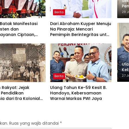
Sek
Pen
hin
29 J
Berita
Pe
Batak Manifestasi
Dari Abraham Kuyper Menuju
risten dan
Na Pinaraja: Mencari
layanan Ciptaan,
Pemimpin Berintegritas untuk
 Leluhur untuk
Masa Depan Kawasan
akan Tuhan
Danau Toba
Ula
Ke
27 J
Berita
 Rakyat: Jejak
Ulang Tahun Ke-59 Kesit B.
 Pendidikan
Handoyo, Kebersamaan
ia dari Era Kolonial
Warnai Markas PWI Jaya
Program Strategis
ntahan Prabowo
kan.
Ruas yang wajib ditandai
*