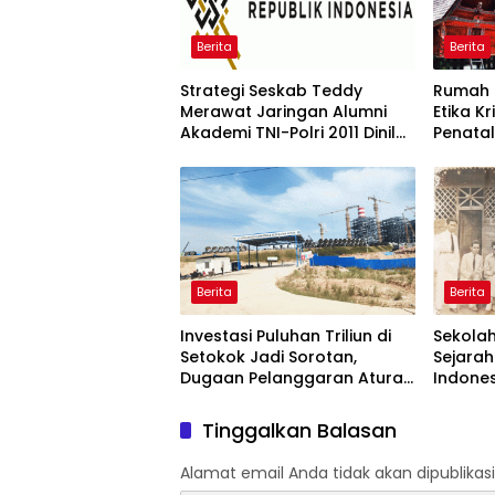
Berita
Berita
Strategi Seskab Teddy
Rumah 
Merawat Jaringan Alumni
Etika K
Akademi TNI-Polri 2011 Dinilai
Penata
Jadi “Masterclass”
Warisan
Membangun Loyalitas
Memuli
Berita
Berita
Investasi Puluhan Triliun di
Sekolah
Setokok Jadi Sorotan,
Sejarah
Dugaan Pelanggaran Aturan
Indones
TKA hingga Hak Pekerja
hingga 
Mencuat
Pemeri
Tinggalkan Balasan
Alamat email Anda tidak akan dipublikasi