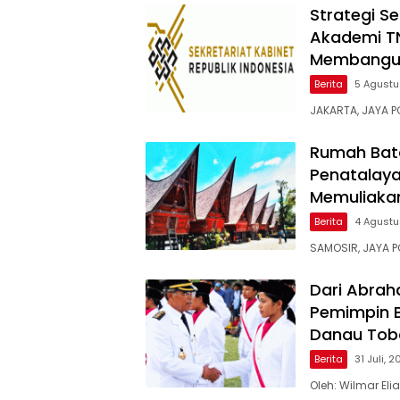
Strategi S
Akademi TNI
Membangun
Berita
5 Agustu
JAKARTA, JAYA PO
Rumah Bata
Penatalaya
Memuliaka
Berita
4 Agustu
SAMOSIR, JAYA 
Dari Abrah
Pemimpin B
Danau Tob
Berita
31 Juli, 
Oleh: Wilmar El