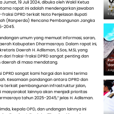
mat, 19 Juli 2024, dibuka oleh Wakil Ketua
Str
utama rapat ini adalah mendengarkan jawaban
Jar
Din
fraksi DPRD terkait Nota Penjelasan Bupati
5 Ag
Loy
rah (Ranperda) Rencana Pembangunan Jangka
5-2045.
andangan umum yang memuat informasi, saran,
erah Kabupaten Dharmasraya. Dalam rapat ini,
retaris Daerah H. Adlisman, S.Sos, M.Si, yang
dari fraksi-fraksi DPRD sangat penting dan
Rum
n daerah di masa mendatang.
dan
Lel
4 Ag
ksi DPRD sangat kami hargai dan kami terima
rah. Kesamaan pandangan antara DPRD dan
terkait pembangunan infrastruktur jalan,
i masyarakat lainnya akan menjadi prioritas
asraya tahun 2025-2045,” jelas H. Adlisman.
pimda, kepala OPD, dan undangan lainnya ini