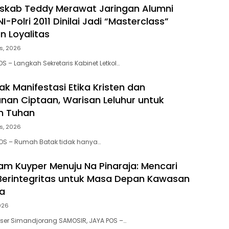
eskab Teddy Merawat Jaringan Alumni
-Polri 2011 Dinilai Jadi “Masterclass”
 Loyalitas
s, 2026
S – Langkah Sekretaris Kabinet Letkol…
k Manifestasi Etika Kristen dan
nan Ciptaan, Warisan Leluhur untuk
n Tuhan
s, 2026
POS – Rumah Batak tidak hanya…
am Kuyper Menuju Na Pinaraja: Mencari
erintegritas untuk Masa Depan Kawasan
a
2026
iaser Simandjorang SAMOSIR, JAYA POS –…