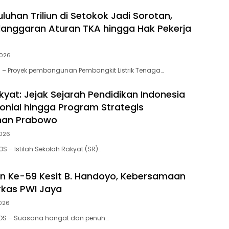
uluhan Triliun di Setokok Jadi Sorotan,
anggaran Aturan TKA hingga Hak Pekerja
2026
 – Proyek pembangunan Pembangkit Listrik Tenaga…
kyat: Jejak Sejarah Pendidikan Indonesia
lonial hingga Program Strategis
han Prabowo
2026
S – Istilah Sekolah Rakyat (SR)…
n Ke-59 Kesit B. Handoyo, Kebersamaan
kas PWI Jaya
2026
POS – Suasana hangat dan penuh…