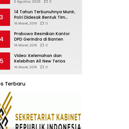
Akademi TNI-Polri 2011 Dinilai
5 Agustus, 2026
0
Jadi “Masterclass”
Membangun Loyalitas
14 Tahun Terbunuhnya Munir,
3
Polri Didesak Bentuk Tim
Khusus
16 Maret, 2019
0
Prabowo Resmikan Kantor
4
DPD Gerindra di Banten
16 Maret, 2019
0
Video: Kelemahan dan
5
Kelebihan All New Terios
16 Maret, 2019
0
s Terbaru