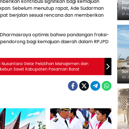
berikan kontribusi signifikan bagi kemajuan
Dar
epan. Sebelum menutup rapat, Ade Sudarman
Pin
Ber
31 J
pat berjalan sesuai rencana dan memberikan
Ka
Dharmasraya optimis bahwa pandangan fraksi-
di pendorong bagi kemajuan daerah dalam RPJPD
ro Nusantara Gelar Pelatihan Manajemen dan
Inv
ekebun Sawit Kabupaten Pasaman Barat
Sor
TKA
30 J