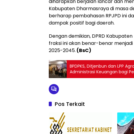
diharapkan berjalan lancar dan mem
Kabupaten Dharmasraya di masa d
berharap pembahasan RPJPD ini da
dampak positif bagi daerah.
Dengan demikian, DPRD Kabupaten 
fraksi ini akan benar-benar menja
2025-2045.
(BsC)
BPDPKS, Ditjenbun dan LPP Ag
Administrasi Keuangan bagi P
Pos Terkait