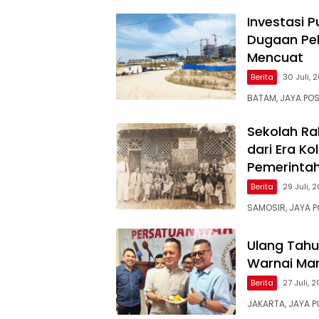
Investasi P
Dugaan Pel
Mencuat
Berita
30 Juli, 
BATAM, JAYA POS
Sekolah Ra
dari Era Ko
Pemerinta
Berita
29 Juli, 
SAMOSIR, JAYA PO
Ulang Tahu
Warnai Mar
Berita
27 Juli, 
JAKARTA, JAYA 