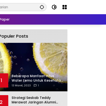
Paper
Populer Posts
Beberapa Manfaat Infus
1
Water Lemo Untuk Kesehatan
Anda
13 Maret, 2023
1
Strategi Seskab Teddy
2
Merawat Jaringan Alumni