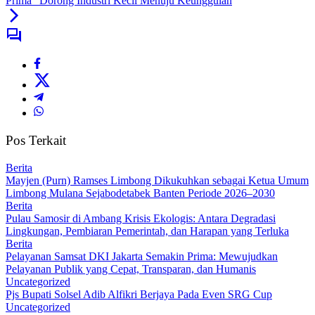
Prima” Dorong Industri Kecil Menuju Keunggulan
Pos Terkait
Berita
Mayjen (Purn) Ramses Limbong Dikukuhkan sebagai Ketua Umum
Limbong Mulana Sejabodetabek Banten Periode 2026–2030
Berita
Pulau Samosir di Ambang Krisis Ekologis: Antara Degradasi
Lingkungan, Pembiaran Pemerintah, dan Harapan yang Terluka
Berita
Pelayanan Samsat DKI Jakarta Semakin Prima: Mewujudkan
Pelayanan Publik yang Cepat, Transparan, dan Humanis
Uncategorized
Pjs Bupati Solsel Adib Alfikri Berjaya Pada Even SRG Cup
Uncategorized