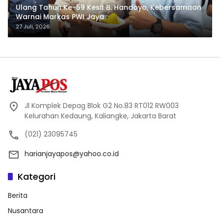
Ulang Tahun Ke-59 Kesit B. Handoyo, Kebersamaan
Warnai Markas PWI Jaya
27 Juli, 2026
Jl Komplek Depag Blok G2 No.83 RT012 RW003
Kelurahan Kedaung, Kaliangke, Jakarta Barat
(021) 23095745
harianjayapos@yahoo.co.id
Kategori
Berita
Nusantara