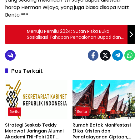
harap Herman Wijaya, yang juga biasa disapa Matt
Bento.
***
Menuju Pemilu 2024: Sutan Riska Buka
Sosialisasi Tahapan Pencalonan Bupati dan
Wakil Bupati
Pos Terkait
Berita
Berita
Strategi Seskab Teddy
Rumah Batak Manifestasi
Merawat Jaringan Alumni
Etika Kristen dan
Akademi TNI-Polri 2011
Penatalayanan Ciptaan,