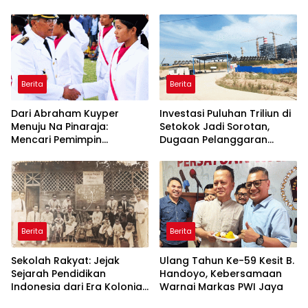
Dinilai Jadi “Masterclass”
Warisan Leluhur untuk
Membangun Loyalitas
Memuliakan Tuhan
Berita
Berita
Dari Abraham Kuyper
Investasi Puluhan Triliun di
Menuju Na Pinaraja:
Setokok Jadi Sorotan,
Mencari Pemimpin
Dugaan Pelanggaran
Berintegritas untuk Masa
Aturan TKA hingga Hak
Depan Kawasan Danau
Pekerja Mencuat
Toba
Berita
Berita
Sekolah Rakyat: Jejak
Ulang Tahun Ke-59 Kesit B.
Sejarah Pendidikan
Handoyo, Kebersamaan
Indonesia dari Era Kolonial
Warnai Markas PWI Jaya
hingga Program Strategis