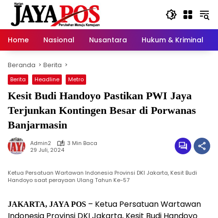
Langsung
ke
konten
Home
Nasional
Nusantara
Hukum & Kriminal
Beranda
Berita
Berita
Headline
Metro
Kesit Budi Handoyo Pastikan PWI Jaya
Terjunkan Kontingen Besar di Porwanas
Banjarmasin
Admin2
3 Min Baca
29 Juli, 2024
Ketua Persatuan Wartawan Indonesia Provinsi DKI Jakarta, Kesit Budi
Handoyo saat perayaan Ulang Tahun Ke-57
– Ketua Persatuan Wartawan
JAKARTA, JAYA POS
Indonesia Provinsi DKI Jakarta, Kesit Budi Handoyo