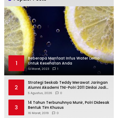
Beberapa Manfaat Infus Water Lemo
1
Untuk Kesehatan Anda
13 Maret, 2023
1
Strategi Seskab Teddy Merawat Jaringan
2
Alumni Akademi TNI-Polri 2011 Dinilai Jadi
“Masterclass” Membangun Loyalitas
5 Agustus, 2026
0
14 Tahun Terbunuhnya Munir, Polri Didesak
3
Bentuk Tim Khusus
16 Maret, 2019
0