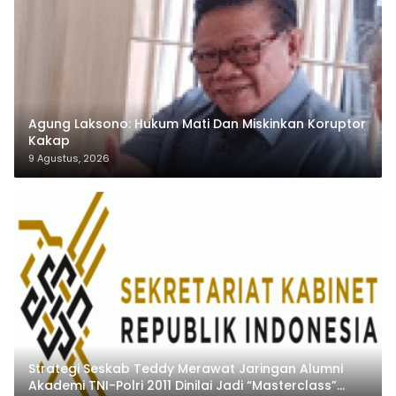
Agung Laksono: Hukum Mati Dan Miskinkan Koruptor
Kakap
9 Agustus, 2026
Strategi Seskab Teddy Merawat Jaringan Alumni
Akademi TNI-Polri 2011 Dinilai Jadi “Masterclass”