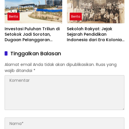
Berita
Berita
Investasi Puluhan Triliun di
Sekolah Rakyat: Jejak
Setokok Jadi Sorotan,
Sejarah Pendidikan
Dugaan Pelanggaran
Indonesia dari Era Kolonial
Aturan TKA hingga Hak
hingga Program Strategis
Pekerja Mencuat
Pemerintahan Prabowo
Tinggalkan Balasan
Alamat email Anda tidak akan dipublikasikan.
Ruas yang
wajib ditandai
*