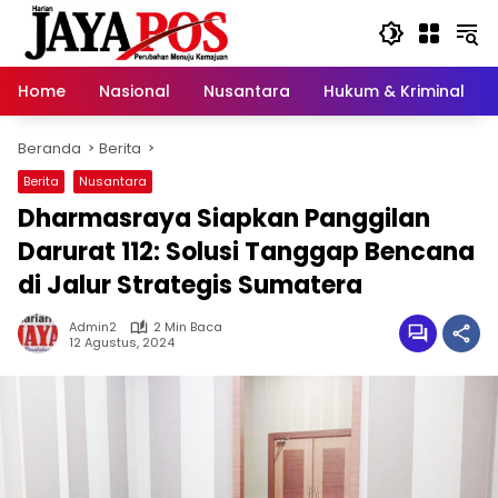
Langsung
ke
konten
Home
Nasional
Nusantara
Hukum & Kriminal
Beranda
Berita
Berita
Nusantara
Dharmasraya Siapkan Panggilan
Darurat 112: Solusi Tanggap Bencana
di Jalur Strategis Sumatera
Admin2
2 Min Baca
12 Agustus, 2024