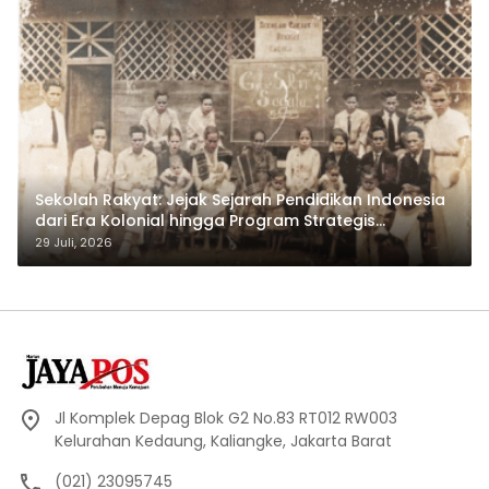
Sekolah Rakyat: Jejak Sejarah Pendidikan Indonesia
dari Era Kolonial hingga Program Strategis
Pemerintahan Prabowo
29 Juli, 2026
Jl Komplek Depag Blok G2 No.83 RT012 RW003
Kelurahan Kedaung, Kaliangke, Jakarta Barat
(021) 23095745