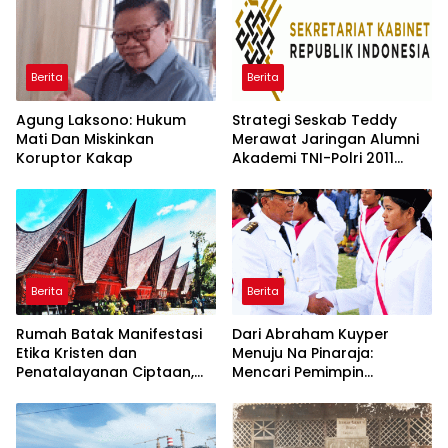
Berita
Berita
Agung Laksono: Hukum
Strategi Seskab Teddy
Mati Dan Miskinkan
Merawat Jaringan Alumni
Koruptor Kakap
Akademi TNI-Polri 2011
Dinilai Jadi “Masterclass”
Membangun Loyalitas
Berita
Berita
Rumah Batak Manifestasi
Dari Abraham Kuyper
Etika Kristen dan
Menuju Na Pinaraja:
Penatalayanan Ciptaan,
Mencari Pemimpin
Warisan Leluhur untuk
Berintegritas untuk Masa
Memuliakan Tuhan
Depan Kawasan Danau
Toba