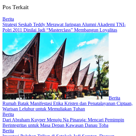
Pos Terkait
Berita
Strategi Seskab Teddy Merawat Jaringan Alumni Akademi TNI-
Polri 2011 Dinilai Jadi “Masterclass” Membangun Loyalitas
Berita
Rumah Batak Manifestasi Etika Kristen dan Penatalayanan Ciptaan,
Warisan Leluhur untuk Memuliakan Tuhan
Berita
Dari Abraham Kuyper Menuju Na Pinaraja: Mencari Pemimpin
Berintegritas untuk Masa Depan Kawasan Danau Toba
Berita