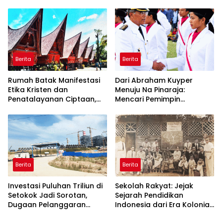
Dinilai Jadi “Masterclass”
Membangun Loyalitas
Berita
Berita
Rumah Batak Manifestasi
Dari Abraham Kuyper
Etika Kristen dan
Menuju Na Pinaraja:
Penatalayanan Ciptaan,
Mencari Pemimpin
Warisan Leluhur untuk
Berintegritas untuk Masa
Memuliakan Tuhan
Depan Kawasan Danau
Toba
Berita
Berita
Investasi Puluhan Triliun di
Sekolah Rakyat: Jejak
Setokok Jadi Sorotan,
Sejarah Pendidikan
Dugaan Pelanggaran
Indonesia dari Era Kolonial
Aturan TKA hingga Hak
hingga Program Strategis