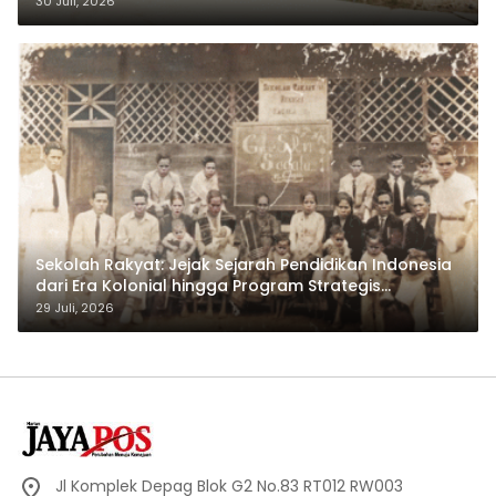
30 Juli, 2026
Sekolah Rakyat: Jejak Sejarah Pendidikan Indonesia
dari Era Kolonial hingga Program Strategis
Pemerintahan Prabowo
29 Juli, 2026
Jl Komplek Depag Blok G2 No.83 RT012 RW003