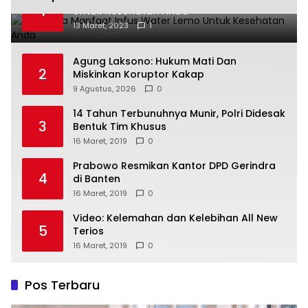
1
Untuk Kesehatan Anda
13 Maret, 2023
1
Agung Laksono: Hukum Mati Dan
2
Miskinkan Koruptor Kakap
9 Agustus, 2026
0
14 Tahun Terbunuhnya Munir, Polri Didesak
3
Bentuk Tim Khusus
16 Maret, 2019
0
Prabowo Resmikan Kantor DPD Gerindra
4
di Banten
16 Maret, 2019
0
Video: Kelemahan dan Kelebihan All New
5
Terios
16 Maret, 2019
0
Pos Terbaru