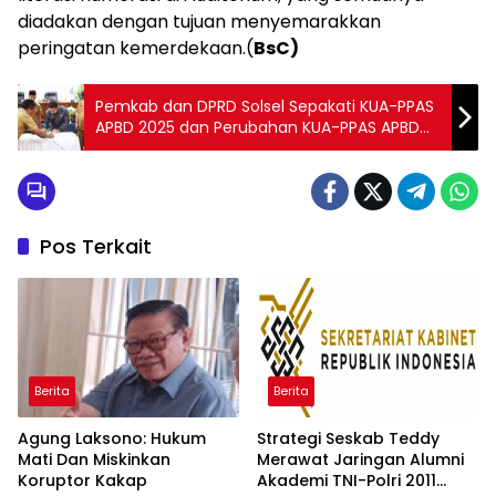
diadakan dengan tujuan menyemarakkan
peringatan kemerdekaan.(
BsC)
Pemkab dan DPRD Solsel Sepakati KUA-PPAS
APBD 2025 dan Perubahan KUA-PPAS APBD
2024
Pos Terkait
Berita
Berita
Agung Laksono: Hukum
Strategi Seskab Teddy
Mati Dan Miskinkan
Merawat Jaringan Alumni
Koruptor Kakap
Akademi TNI-Polri 2011