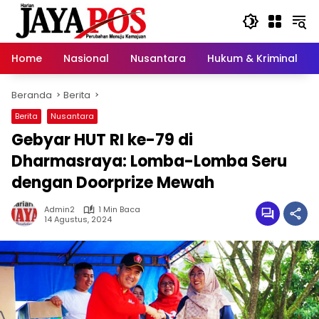
Langsung
ke
konten
Home
Nasional
Nusantara
Hukum & Kriminal
Beranda
Berita
Berita
Nusantara
Gebyar HUT RI ke-79 di
Dharmasraya: Lomba-Lomba Seru
dengan Doorprize Mewah
Admin2
1 Min Baca
14 Agustus, 2024