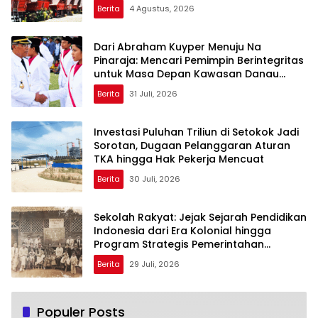
Berita
4 Agustus, 2026
Dari Abraham Kuyper Menuju Na
Pinaraja: Mencari Pemimpin Berintegritas
untuk Masa Depan Kawasan Danau
Toba
Berita
31 Juli, 2026
Investasi Puluhan Triliun di Setokok Jadi
Sorotan, Dugaan Pelanggaran Aturan
TKA hingga Hak Pekerja Mencuat
Berita
30 Juli, 2026
Sekolah Rakyat: Jejak Sejarah Pendidikan
Indonesia dari Era Kolonial hingga
Program Strategis Pemerintahan
Prabowo
Berita
29 Juli, 2026
Populer Posts
Beberapa Manfaat Infus Water Lemo