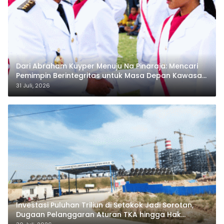
Dari Abraham Kuyper Menuju Na Pinaraja: Mencari
Pemimpin Berintegritas untuk Masa Depan Kawasan
Danau Toba
31 Juli, 2026
Investasi Puluhan Triliun di Setokok Jadi Sorotan,
Dugaan Pelanggaran Aturan TKA hingga Hak
Pekerja Mencuat