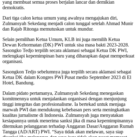
yang membuat semua proses berjalan lancar dan demikian
demokratis.
Dari tiga calon ketua umum yang awalnya mengajukan diri,
Zulmansyah Sekedang menjadi calon tunggal setelah Ahmad Munir
dan Rajab Ritonga memutuskan untuk mundur.
Selain pemilihan Ketua Umum, KLB ini juga memilih Ketua
Dewan Kehormatan (DK) PWI untuk sisa masa bakti 2023-2028.
Sasongko Tedjo terpilih secara aklamasi sebagai Ketua DK PWI,
melengkapi kepemimpinan baru yang diharapkan dapat memperkuat
organisasi.
Sasongkon Tedjo sebelumnya juga terpilih secara aklamasi sebagai
Ketua DK dalam Kongres PWI Pusat medio September 2023 di El
Hotel, Bandung.
Dalam pidato pertamanya, Zulmansyah Sekedang menegaskan
komitmennya untuk menjalankan organisasi dengan menjunjung
tinggi integritas dan profesionalisme. Ia bertekad untuk menjaga
marwah PWI dan mendukung kebebasan pers serta meningkatkan
kualitas jurnalisme di Indonesia. Zulmansyah juga menyatakan
kesiapannya untuk menerima sanksi jika di masa kepemimpinannya
ditemukan pelanggaran terhadap Anggaran Dasar/Anggaran Rumah
Tangga (AD/ART) PWI. “Saya tidak akan melawan, saya siap