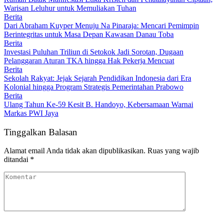
Warisan Leluhur untuk Memuliakan Tuhan
Berita
Dari Abraham Kuyper Menuju Na Pinaraja: Mencari Pemimpin
Berintegritas untuk Masa Depan Kawasan Danau Toba
Berita
Investasi Puluhan Triliun di Setokok Jadi Sorotan, Dugaan
Pelanggaran Aturan TKA hingga Hak Pekerja Mencuat
Berita
Sekolah Rakyat: Jejak Sejarah Pendidikan Indonesia dari Era
Kolonial hingga Program Strategis Pemerintahan Prabowo
Berita
Ulang Tahun Ke-59 Kesit B. Handoyo, Kebersamaan Warnai
Markas PWI Jaya
Tinggalkan Balasan
Alamat email Anda tidak akan dipublikasikan.
Ruas yang wajib
ditandai
*