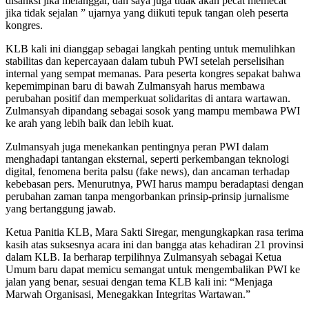
disanksi jika melanggar, dan saya juga tidak akan pecat memecat
jika tidak sejalan ” ujarnya yang diikuti tepuk tangan oleh peserta
kongres.
KLB kali ini dianggap sebagai langkah penting untuk memulihkan
stabilitas dan kepercayaan dalam tubuh PWI setelah perselisihan
internal yang sempat memanas. Para peserta kongres sepakat bahwa
kepemimpinan baru di bawah Zulmansyah harus membawa
perubahan positif dan memperkuat solidaritas di antara wartawan.
Zulmansyah dipandang sebagai sosok yang mampu membawa PWI
ke arah yang lebih baik dan lebih kuat.
Zulmansyah juga menekankan pentingnya peran PWI dalam
menghadapi tantangan eksternal, seperti perkembangan teknologi
digital, fenomena berita palsu (fake news), dan ancaman terhadap
kebebasan pers. Menurutnya, PWI harus mampu beradaptasi dengan
perubahan zaman tanpa mengorbankan prinsip-prinsip jurnalisme
yang bertanggung jawab.
Ketua Panitia KLB, Mara Sakti Siregar, mengungkapkan rasa terima
kasih atas suksesnya acara ini dan bangga atas kehadiran 21 provinsi
dalam KLB. Ia berharap terpilihnya Zulmansyah sebagai Ketua
Umum baru dapat memicu semangat untuk mengembalikan PWI ke
jalan yang benar, sesuai dengan tema KLB kali ini: “Menjaga
Marwah Organisasi, Menegakkan Integritas Wartawan.”