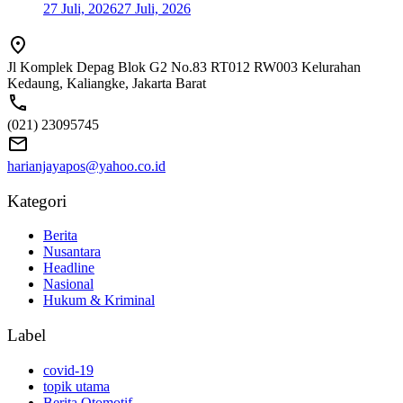
27 Juli, 2026
27 Juli, 2026
Jl Komplek Depag Blok G2 No.83 RT012 RW003 Kelurahan
Kedaung, Kaliangke, Jakarta Barat
(021) 23095745
harianjayapos@yahoo.co.id
Kategori
Berita
Nusantara
Headline
Nasional
Hukum & Kriminal
Label
covid-19
topik utama
Berita Otomotif