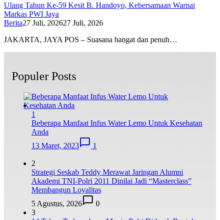
Ulang Tahun Ke-59 Kesit B. Handoyo, Kebersamaan Warnai
Markas PWI Jaya
Berita
27 Juli, 2026
27 Juli, 2026
JAKARTA, JAYA POS – Suasana hangat dan penuh…
Populer Posts
1
Beberapa Manfaat Infus Water Lemo Untuk Kesehatan
Anda
13 Maret, 2023
1
2
Strategi Seskab Teddy Merawat Jaringan Alumni
Akademi TNI-Polri 2011 Dinilai Jadi “Masterclass”
Membangun Loyalitas
5 Agustus, 2026
0
3