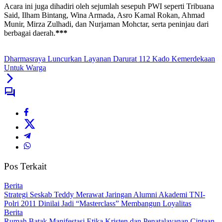
Acara ini juga dihadiri oleh sejumlah sesepuh PWI seperti Tribuana
Said, Ilham Bintang, Wina Armada, Asro Kamal Rokan, Ahmad
Munir, Mirza Zulhadi, dan Nurjaman Mohctar, serta peninjau dari
berbagai daerah.
***
Dharmasraya Luncurkan Layanan Darurat 112 Kado Kemerdekaan
Untuk Warga
Pos Terkait
Berita
Strategi Seskab Teddy Merawat Jaringan Alumni Akademi TNI-
Polri 2011 Dinilai Jadi “Masterclass” Membangun Loyalitas
Berita
Rumah Batak Manifestasi Etika Kristen dan Penatalayanan Ciptaan,