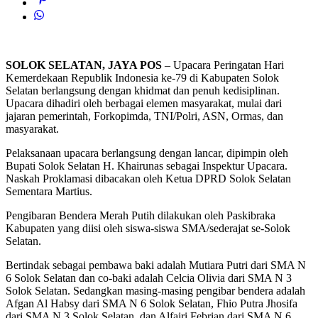
SOLOK SELATAN, JAYA POS
– Upacara Peringatan Hari
Kemerdekaan Republik Indonesia ke-79 di Kabupaten Solok
Selatan berlangsung dengan khidmat dan penuh kedisiplinan.
Upacara dihadiri oleh berbagai elemen masyarakat, mulai dari
jajaran pemerintah, Forkopimda, TNI/Polri, ASN, Ormas, dan
masyarakat.
Pelaksanaan upacara berlangsung dengan lancar, dipimpin oleh
Bupati Solok Selatan H. Khairunas sebagai Inspektur Upacara.
Naskah Proklamasi dibacakan oleh Ketua DPRD Solok Selatan
Sementara Martius.
Pengibaran Bendera Merah Putih dilakukan oleh Paskibraka
Kabupaten yang diisi oleh siswa-siswa SMA/sederajat se-Solok
Selatan.
Bertindak sebagai pembawa baki adalah Mutiara Putri dari SMA N
6 Solok Selatan dan co-baki adalah Celcia Olivia dari SMA N 3
Solok Selatan. Sedangkan masing-masing pengibar bendera adalah
Afgan Al Habsy dari SMA N 6 Solok Selatan, Fhio Putra Jhosifa
dari SMA N 3 Solok Selatan, dan Alfajri Febrian dari SMA N 6