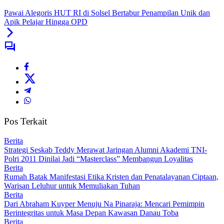
Pawai Alegoris HUT RI di Solsel Bertabur Penampilan Unik dan
Apik Pelajar Hingga OPD
Pos Terkait
Berita
Strategi Seskab Teddy Merawat Jaringan Alumni Akademi TNI-
Polri 2011 Dinilai Jadi “Masterclass” Membangun Loyalitas
Berita
Rumah Batak Manifestasi Etika Kristen dan Penatalayanan Ciptaan,
Warisan Leluhur untuk Memuliakan Tuhan
Berita
Dari Abraham Kuyper Menuju Na Pinaraja: Mencari Pemimpin
Berintegritas untuk Masa Depan Kawasan Danau Toba
Berita