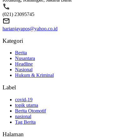
(021) 23095745
harianjayapos@yahoo.co.id
Kategori
Berita
Nusantara
Headline
Nasional
Hukum & Kriminal
Label
covid-19
topik utama
Berita Otomotif
nasional
Tag Berita
Halaman