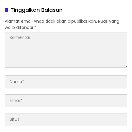
Aturan TKA hingga Hak
hingga Program Strategis
Pekerja Mencuat
Pemerintahan Prabowo
Tinggalkan Balasan
Alamat email Anda tidak akan dipublikasikan.
Ruas yang
wajib ditandai
*