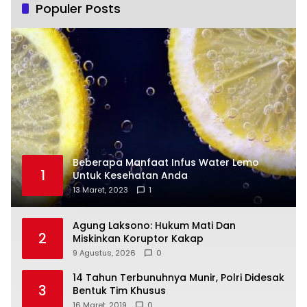
Populer Posts
Beberapa Manfaat Infus Water Lemo
1
Untuk Kesehatan Anda
13 Maret, 2023
1
Agung Laksono: Hukum Mati Dan
2
Miskinkan Koruptor Kakap
9 Agustus, 2026
0
14 Tahun Terbunuhnya Munir, Polri Didesak
3
Bentuk Tim Khusus
16 Maret, 2019
0