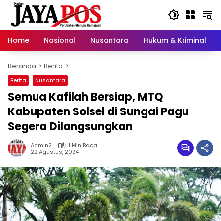
Langsung
ke
konten
Home
Nasional
Nusantara
Hukum & Kriminal
Beranda
Berita
Berita
Nusantara
Semua Kafilah Bersiap, MTQ
Kabupaten Solsel di Sungai Pagu
Segera Dilangsungkan
Admin2
1 Min Baca
22 Agustus, 2024