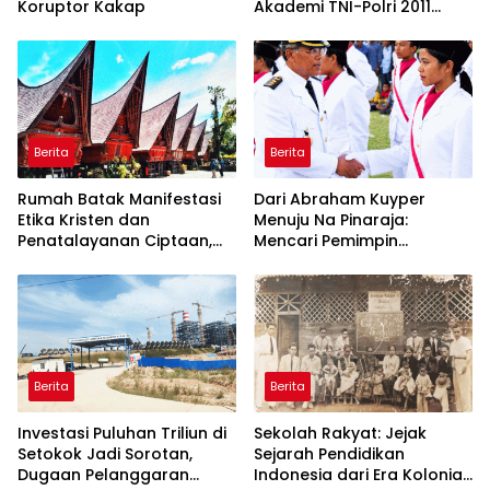
Koruptor Kakap
Akademi TNI-Polri 2011
Dinilai Jadi “Masterclass”
Membangun Loyalitas
Berita
Berita
Rumah Batak Manifestasi
Dari Abraham Kuyper
Etika Kristen dan
Menuju Na Pinaraja:
Penatalayanan Ciptaan,
Mencari Pemimpin
Warisan Leluhur untuk
Berintegritas untuk Masa
Memuliakan Tuhan
Depan Kawasan Danau
Toba
Berita
Berita
Investasi Puluhan Triliun di
Sekolah Rakyat: Jejak
Setokok Jadi Sorotan,
Sejarah Pendidikan
Dugaan Pelanggaran
Indonesia dari Era Kolonial