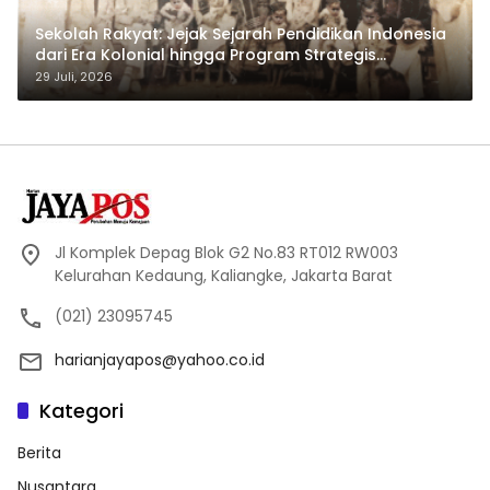
Sekolah Rakyat: Jejak Sejarah Pendidikan Indonesia
dari Era Kolonial hingga Program Strategis
Pemerintahan Prabowo
29 Juli, 2026
Jl Komplek Depag Blok G2 No.83 RT012 RW003
Kelurahan Kedaung, Kaliangke, Jakarta Barat
(021) 23095745
harianjayapos@yahoo.co.id
Kategori
Berita
Nusantara