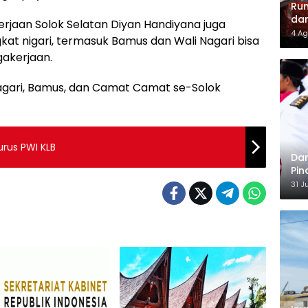
Rum
dan
erjaan Solok Selatan Diyan Handiyana juga
Lel
4 Ag
t nigari, termasuk Bamus dan Wali Nagari bisa
gakerjaan.
 nagari, Bamus, dan Camat Camat se-Solok
rus PWI KLB
Dar
Pin
Ber
31 J
Ka