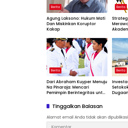
Berita
Berita
Agung Laksono: Hukum Mati
Strateg
Dan Miskinkan Koruptor
Merawa
Kakap
Akademi 
Jadi “M
Memban
Berita
Berita
Dari Abraham Kuyper Menuju
Investas
Na Pinaraja: Mencari
Setokok
Pemimpin Berintegritas untuk
Dugaan
Masa Depan Kawasan
TKA hin
Danau Toba
Mencua
Tinggalkan Balasan
Alamat email Anda tidak akan dipublikasi