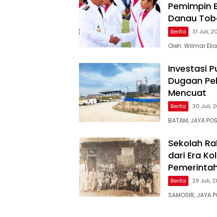
Pemimpin B
Danau Tob
Berita
31 Juli, 
Oleh: Wilmar El
Investasi P
Dugaan Pel
Mencuat
Berita
30 Juli, 
BATAM, JAYA POS
Sekolah Ra
dari Era Ko
Pemerinta
Berita
29 Juli, 
SAMOSIR, JAYA PO