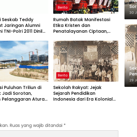
Inv
Sor
Berita
TKA
30 J
i Seskab Teddy
Rumah Batak Manifestasi
t Jaringan Alumni
Etika Kristen dan
TNI-Polri 2011 Dinilai
Penatalayanan Ciptaan,
asterclass”
Warisan Leluhur untuk
gun Loyalitas
Memuliakan Tuhan
Sek
Pen
Berita
hin
29 J
Pe
i Puluhan Triliun di
Sekolah Rakyat: Jejak
 Jadi Sorotan,
Sejarah Pendidikan
 Pelanggaran Aturan
Indonesia dari Era Kolonial
gga Hak Pekerja
hingga Program Strategis
t
Pemerintahan Prabowo
kan.
Ruas yang wajib ditandai
*