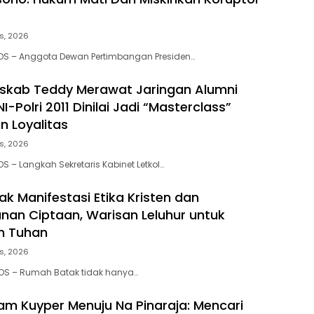
s, 2026
POS – Anggota Dewan Pertimbangan Presiden…
eskab Teddy Merawat Jaringan Alumni
-Polri 2011 Dinilai Jadi “Masterclass”
 Loyalitas
s, 2026
S – Langkah Sekretaris Kabinet Letkol…
k Manifestasi Etika Kristen dan
nan Ciptaan, Warisan Leluhur untuk
n Tuhan
s, 2026
POS – Rumah Batak tidak hanya…
am Kuyper Menuju Na Pinaraja: Mencari