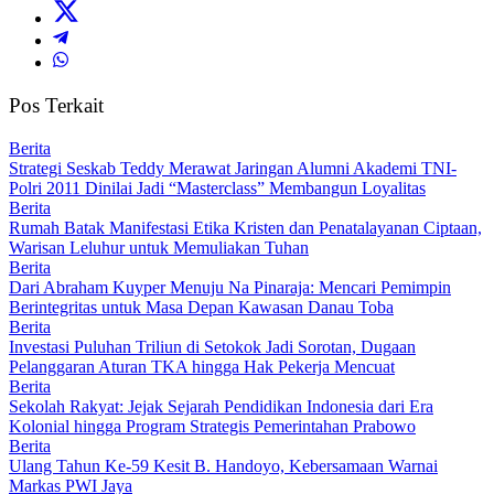
Pos Terkait
Berita
Strategi Seskab Teddy Merawat Jaringan Alumni Akademi TNI-
Polri 2011 Dinilai Jadi “Masterclass” Membangun Loyalitas
Berita
Rumah Batak Manifestasi Etika Kristen dan Penatalayanan Ciptaan,
Warisan Leluhur untuk Memuliakan Tuhan
Berita
Dari Abraham Kuyper Menuju Na Pinaraja: Mencari Pemimpin
Berintegritas untuk Masa Depan Kawasan Danau Toba
Berita
Investasi Puluhan Triliun di Setokok Jadi Sorotan, Dugaan
Pelanggaran Aturan TKA hingga Hak Pekerja Mencuat
Berita
Sekolah Rakyat: Jejak Sejarah Pendidikan Indonesia dari Era
Kolonial hingga Program Strategis Pemerintahan Prabowo
Berita
Ulang Tahun Ke-59 Kesit B. Handoyo, Kebersamaan Warnai
Markas PWI Jaya