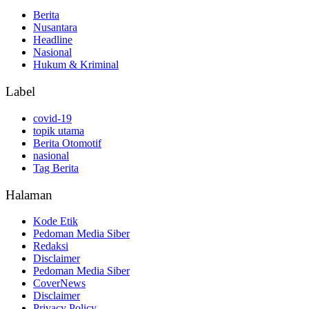
Berita
Nusantara
Headline
Nasional
Hukum & Kriminal
Label
covid-19
topik utama
Berita Otomotif
nasional
Tag Berita
Halaman
Kode Etik
Pedoman Media Siber
Redaksi
Disclaimer
Pedoman Media Siber
CoverNews
Disclaimer
Privacy Policy