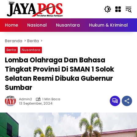
Langsung
ke
konten
Home
Nasional
Nusantara
Hukum & Kriminal
Beranda
Berita
Berita
Nusantara
Lomba Olahraga Dan Bahasa
Tingkat Provinsi Di SMAN 1 Solok
Selatan Resmi Dibuka Gubernur
Sumbar
Admin2
1 Min Baca
13 September, 2024