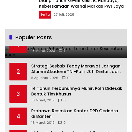
Ulang Tahun Ke-59 Kesit B. Handoyo,
Kebersamaan Warnai Markas PWI Jaya
Berita
27 Juli, 2026
Populer Posts
Beberapa Manfaat Infus Water Lemo
1
Untuk Kesehatan Anda
13 Maret, 2023
1
Strategi Seskab Teddy Merawat Jaringan
2
Alumni Akademi TNI-Polri 2011 Dinilai Jadi
“Masterclass” Membangun Loyalitas
5 Agustus, 2026
0
14 Tahun Terbunuhnya Munir, Polri Didesak
3
Bentuk Tim Khusus
16 Maret, 2019
0
Prabowo Resmikan Kantor DPD Gerindra
4
di Banten
16 Maret, 2019
0