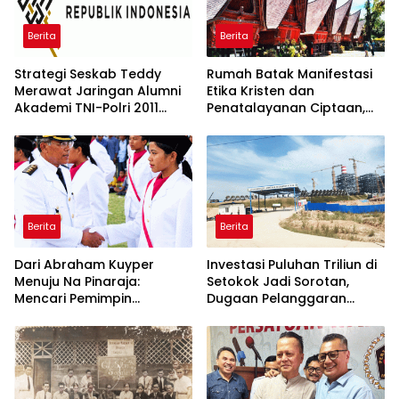
Berita
Berita
Strategi Seskab Teddy
Rumah Batak Manifestasi
Merawat Jaringan Alumni
Etika Kristen dan
Akademi TNI-Polri 2011
Penatalayanan Ciptaan,
Dinilai Jadi “Masterclass”
Warisan Leluhur untuk
Membangun Loyalitas
Memuliakan Tuhan
Berita
Berita
Dari Abraham Kuyper
Investasi Puluhan Triliun di
Menuju Na Pinaraja:
Setokok Jadi Sorotan,
Mencari Pemimpin
Dugaan Pelanggaran
Berintegritas untuk Masa
Aturan TKA hingga Hak
Depan Kawasan Danau
Pekerja Mencuat
Toba