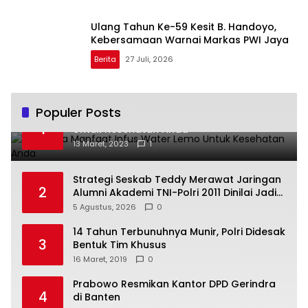
Ulang Tahun Ke-59 Kesit B. Handoyo,
Kebersamaan Warnai Markas PWI Jaya
Berita
27 Juli, 2026
Populer Posts
Beberapa Manfaat Infus Water Lemo
1
Untuk Kesehatan Anda
13 Maret, 2023
1
Strategi Seskab Teddy Merawat Jaringan
2
Alumni Akademi TNI-Polri 2011 Dinilai Jadi
“Masterclass” Membangun Loyalitas
5 Agustus, 2026
0
14 Tahun Terbunuhnya Munir, Polri Didesak
3
Bentuk Tim Khusus
16 Maret, 2019
0
Prabowo Resmikan Kantor DPD Gerindra
4
di Banten