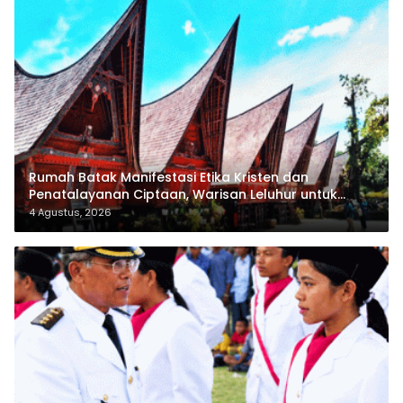
Rumah Batak Manifestasi Etika Kristen dan
Penatalayanan Ciptaan, Warisan Leluhur untuk
Memuliakan Tuhan
4 Agustus, 2026