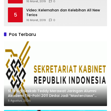
16 Maret, 2019
0
Video: Kelemahan dan Kelebihan All New
5
Terios
16 Maret, 2019
0
Pos Terbaru
Strategi Seskab Teddy Merawat Jaringan Alumni
Akademi TNI-Polri 2011 Dinilai Jadi “Masterclass”
Membangun Loyalitas
5 Agustus, 2026