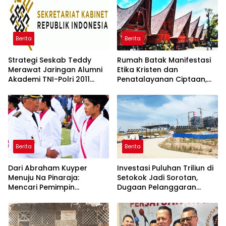
Berita
Berita
Strategi Seskab Teddy
Rumah Batak Manifestasi
Merawat Jaringan Alumni
Etika Kristen dan
Akademi TNI-Polri 2011
Penatalayanan Ciptaan,
Dinilai Jadi “Masterclass”
Warisan Leluhur untuk
Membangun Loyalitas
Memuliakan Tuhan
Berita
Berita
Dari Abraham Kuyper
Investasi Puluhan Triliun di
Menuju Na Pinaraja:
Setokok Jadi Sorotan,
Mencari Pemimpin
Dugaan Pelanggaran
Berintegritas untuk Masa
Aturan TKA hingga Hak
Depan Kawasan Danau
Pekerja Mencuat
Toba