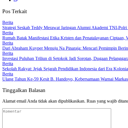
Pos Terkait
Berita
Strategi Seskab Teddy Merawat Jaringan Alumni Akademi TNI-Polri 
Berita
Rumah Batak Manifestasi Etika Kristen dan Penatalayanan Ciptaan,
Berita
Dari Abraham Kuyper Menuju Na Pinaraja: Mencari Pemimpin Beri
Berita
Investasi Puluhan Triliun di Setokok Jadi Sorotan, Dugaan Pelangg
Berita
Sekolah Rakyat: Jejak Sejarah Pendidikan Indonesia dari Era Koloni
Berita
Ulang Tahun Ke-59 Kesit B. Handoyo, Kebersamaan Warnai Marka
Tinggalkan Balasan
Alamat email Anda tidak akan dipublikasikan.
Ruas yang wajib ditan