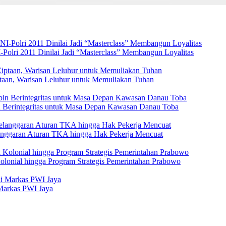
Polri 2011 Dinilai Jadi “Masterclass” Membangun Loyalitas
ptaan, Warisan Leluhur untuk Memuliakan Tuhan
 Berintegritas untuk Masa Depan Kawasan Danau Toba
elanggaran Aturan TKA hingga Hak Pekerja Mencuat
Kolonial hingga Program Strategis Pemerintahan Prabowo
Markas PWI Jaya