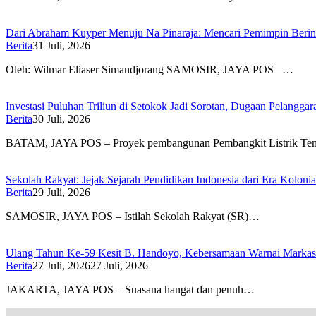
Dari Abraham Kuyper Menuju Na Pinaraja: Mencari Pemimpin Beri
Berita
31 Juli, 2026
Oleh: Wilmar Eliaser Simandjorang SAMOSIR, JAYA POS –…
Investasi Puluhan Triliun di Setokok Jadi Sorotan, Dugaan Pelangg
Berita
30 Juli, 2026
BATAM, JAYA POS – Proyek pembangunan Pembangkit Listrik T
Sekolah Rakyat: Jejak Sejarah Pendidikan Indonesia dari Era Koloni
Berita
29 Juli, 2026
SAMOSIR, JAYA POS – Istilah Sekolah Rakyat (SR)…
Ulang Tahun Ke-59 Kesit B. Handoyo, Kebersamaan Warnai Marka
Berita
27 Juli, 2026
27 Juli, 2026
JAKARTA, JAYA POS – Suasana hangat dan penuh…