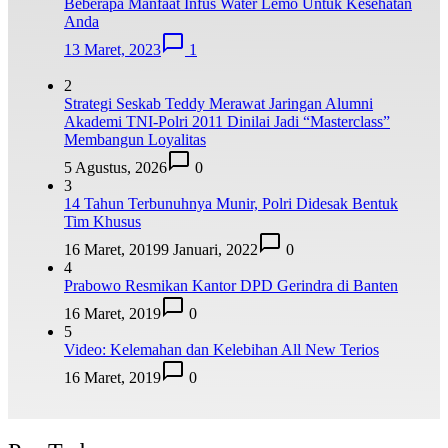
Beberapa Manfaat Infus Water Lemo Untuk Kesehatan
Anda
13 Maret, 2023
1
2
Strategi Seskab Teddy Merawat Jaringan Alumni
Akademi TNI-Polri 2011 Dinilai Jadi “Masterclass”
Membangun Loyalitas
5 Agustus, 2026
0
3
14 Tahun Terbunuhnya Munir, Polri Didesak Bentuk
Tim Khusus
16 Maret, 2019
9 Januari, 2022
0
4
Prabowo Resmikan Kantor DPD Gerindra di Banten
16 Maret, 2019
0
5
Video: Kelemahan dan Kelebihan All New Terios
16 Maret, 2019
0