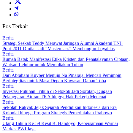
Pos Terkait
Berita
Strategi Seskab Teddy Merawat Jaringan Alumni Akademi TNI-
Polri 2011 Dinilai Jadi “Masterclass” Membangun Loyalitas
Berita
Rumah Batak Manifestasi Etika Kristen dan Penatalayanan Ciptaan,
Warisan Leluhur untuk Memuliakan Tuhan
Berita
Dari Abraham Kuyper Menuju Na Pinaraja: Mencari Pemimpin
Berintegritas untuk Masa Depan Kawasan Danau Toba
Berita
Investasi Puluhan Triliun di Setokok Jadi Sorotan, Dugaan
Pelanggaran Aturan TKA hingga Hak Pekerja Mencuat
Berita
Sekolah Rakyat: Jejak Sejarah Pendidikan Indonesia dari Era
Kolonial hingga Program Strategis Pemerintahan Prabowo
Berita
Ulang Tahun Ke-59 Kesit B. Handoyo, Kebersamaan Warnai
Markas PWI Jaya