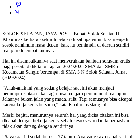
SOLOK SELATAN, JAYA POS – Bupati Solok Selatan H.
Khairunas berharap seluruh pelajar di kabupaten ini bisa menjadi
sosok pemimpin masa depan, baik itu pemimpin di daerah sendiri
maupun di tempat lainnya.
Hal ini disampaikannya saat menyerahkan bantuan seragam gratis
bagi peserta didik tahun ajaran 2024/2025 SMA dan SMK di
Kecamatan Sangir, bertempat di SMA 3 N Solok Selatan, Jumat
(20/9/2024).
“Anak-anak ini yang sedang belajar saat ini akan menjadi
pemimpin. Cita-citakan agar bisa menjadi pemimpin dimanapun.
Jalannya bukan jalan yang muda, sulit. Tapi semuanya bisa dicapai
karena kerja keras bersama,” kata Khairunas siang ini.
Meski begitu, menurutnya seluruh hal yang dicita-citakan ini bisa
dicapai dengan bekerja keras, sebab kesuksesan dan keberhasilan
tidak akan datang dengan sendirinya.
“Saya saat ini sudah berusia 57 tahun. Apa yang saya capai saat ini