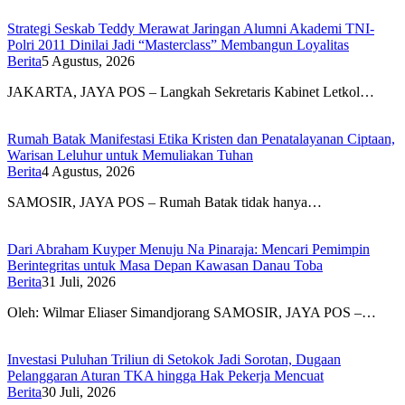
Strategi Seskab Teddy Merawat Jaringan Alumni Akademi TNI-
Polri 2011 Dinilai Jadi “Masterclass” Membangun Loyalitas
Berita
5 Agustus, 2026
JAKARTA, JAYA POS – Langkah Sekretaris Kabinet Letkol…
Rumah Batak Manifestasi Etika Kristen dan Penatalayanan Ciptaan,
Warisan Leluhur untuk Memuliakan Tuhan
Berita
4 Agustus, 2026
SAMOSIR, JAYA POS – Rumah Batak tidak hanya…
Dari Abraham Kuyper Menuju Na Pinaraja: Mencari Pemimpin
Berintegritas untuk Masa Depan Kawasan Danau Toba
Berita
31 Juli, 2026
Oleh: Wilmar Eliaser Simandjorang SAMOSIR, JAYA POS –…
Investasi Puluhan Triliun di Setokok Jadi Sorotan, Dugaan
Pelanggaran Aturan TKA hingga Hak Pekerja Mencuat
Berita
30 Juli, 2026