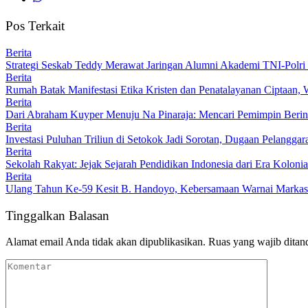
Pos Terkait
Berita
Strategi Seskab Teddy Merawat Jaringan Alumni Akademi TNI-Polri 
Berita
Rumah Batak Manifestasi Etika Kristen dan Penatalayanan Ciptaan,
Berita
Dari Abraham Kuyper Menuju Na Pinaraja: Mencari Pemimpin Beri
Berita
Investasi Puluhan Triliun di Setokok Jadi Sorotan, Dugaan Pelangg
Berita
Sekolah Rakyat: Jejak Sejarah Pendidikan Indonesia dari Era Koloni
Berita
Ulang Tahun Ke-59 Kesit B. Handoyo, Kebersamaan Warnai Marka
Tinggalkan Balasan
Alamat email Anda tidak akan dipublikasikan.
Ruas yang wajib ditan