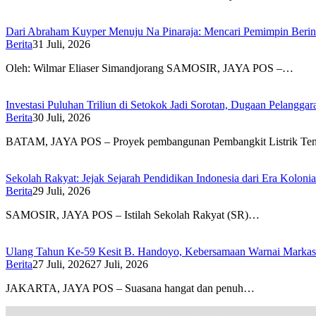
Dari Abraham Kuyper Menuju Na Pinaraja: Mencari Pemimpin Beri
Berita
31 Juli, 2026
Oleh: Wilmar Eliaser Simandjorang SAMOSIR, JAYA POS –…
Investasi Puluhan Triliun di Setokok Jadi Sorotan, Dugaan Pelangg
Berita
30 Juli, 2026
BATAM, JAYA POS – Proyek pembangunan Pembangkit Listrik T
Sekolah Rakyat: Jejak Sejarah Pendidikan Indonesia dari Era Koloni
Berita
29 Juli, 2026
SAMOSIR, JAYA POS – Istilah Sekolah Rakyat (SR)…
Ulang Tahun Ke-59 Kesit B. Handoyo, Kebersamaan Warnai Marka
Berita
27 Juli, 2026
27 Juli, 2026
JAKARTA, JAYA POS – Suasana hangat dan penuh…