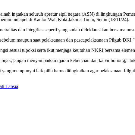
inah ingatkan seluruh apratur sipil negara (ASN) di lingkungan Pemer
emimpin apel di Kantor Wali Kota Jakarta Timur, Senin (18/11/24).
tralitas dan integritas seperti yang sudah dideklarasikan bersama un
ik sebelum maupun saat pelaksanaan dan pascapelaksanaan Pilgub DKI,” 
ungsi sesuai tupoksi serta ikut menjaga keutuhan NKRI bersama elemen
bijak, jangan menyampaikan ujaran kebencian dan kabar bohong,” tuka
kat yang mempunyai hak pilih harus ditingkatkan agar pelaksanaan Pilgu
ah Lansia