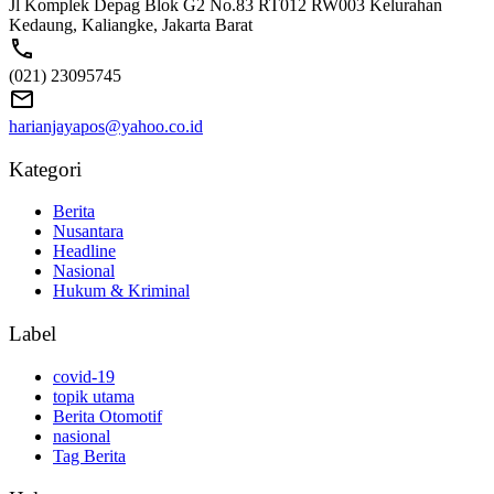
Jl Komplek Depag Blok G2 No.83 RT012 RW003 Kelurahan
Kedaung, Kaliangke, Jakarta Barat
(021) 23095745
harianjayapos@yahoo.co.id
Kategori
Berita
Nusantara
Headline
Nasional
Hukum & Kriminal
Label
covid-19
topik utama
Berita Otomotif
nasional
Tag Berita