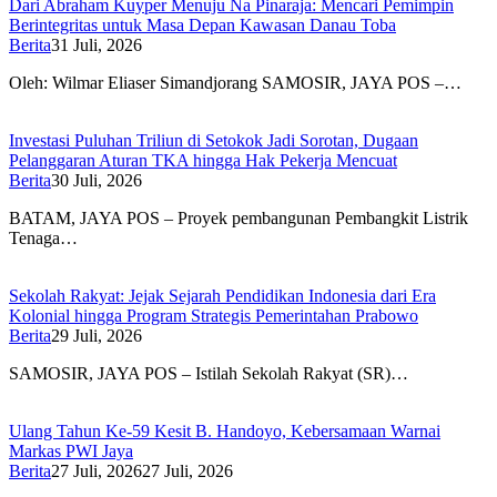
Dari Abraham Kuyper Menuju Na Pinaraja: Mencari Pemimpin
Berintegritas untuk Masa Depan Kawasan Danau Toba
Berita
31 Juli, 2026
Oleh: Wilmar Eliaser Simandjorang SAMOSIR, JAYA POS –…
Investasi Puluhan Triliun di Setokok Jadi Sorotan, Dugaan
Pelanggaran Aturan TKA hingga Hak Pekerja Mencuat
Berita
30 Juli, 2026
BATAM, JAYA POS – Proyek pembangunan Pembangkit Listrik
Tenaga…
Sekolah Rakyat: Jejak Sejarah Pendidikan Indonesia dari Era
Kolonial hingga Program Strategis Pemerintahan Prabowo
Berita
29 Juli, 2026
SAMOSIR, JAYA POS – Istilah Sekolah Rakyat (SR)…
Ulang Tahun Ke-59 Kesit B. Handoyo, Kebersamaan Warnai
Markas PWI Jaya
Berita
27 Juli, 2026
27 Juli, 2026