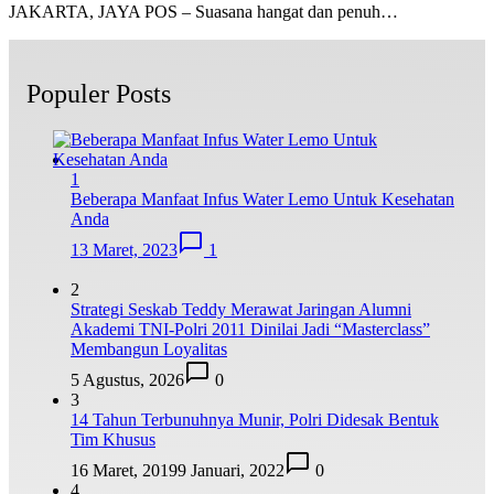
JAKARTA, JAYA POS – Suasana hangat dan penuh…
Populer Posts
1
Beberapa Manfaat Infus Water Lemo Untuk Kesehatan
Anda
13 Maret, 2023
1
2
Strategi Seskab Teddy Merawat Jaringan Alumni
Akademi TNI-Polri 2011 Dinilai Jadi “Masterclass”
Membangun Loyalitas
5 Agustus, 2026
0
3
14 Tahun Terbunuhnya Munir, Polri Didesak Bentuk
Tim Khusus
16 Maret, 2019
9 Januari, 2022
0
4