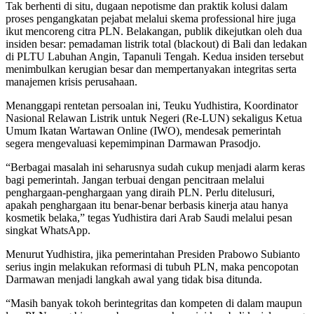
Tak berhenti di situ, dugaan nepotisme dan praktik kolusi dalam
proses pengangkatan pejabat melalui skema professional hire juga
ikut mencoreng citra PLN. Belakangan, publik dikejutkan oleh dua
insiden besar: pemadaman listrik total (blackout) di Bali dan ledakan
di PLTU Labuhan Angin, Tapanuli Tengah. Kedua insiden tersebut
menimbulkan kerugian besar dan mempertanyakan integritas serta
manajemen krisis perusahaan.
Menanggapi rentetan persoalan ini, Teuku Yudhistira, Koordinator
Nasional Relawan Listrik untuk Negeri (Re-LUN) sekaligus Ketua
Umum Ikatan Wartawan Online (IWO), mendesak pemerintah
segera mengevaluasi kepemimpinan Darmawan Prasodjo.
“Berbagai masalah ini seharusnya sudah cukup menjadi alarm keras
bagi pemerintah. Jangan terbuai dengan pencitraan melalui
penghargaan-penghargaan yang diraih PLN. Perlu ditelusuri,
apakah penghargaan itu benar-benar berbasis kinerja atau hanya
kosmetik belaka,” tegas Yudhistira dari Arab Saudi melalui pesan
singkat WhatsApp.
Menurut Yudhistira, jika pemerintahan Presiden Prabowo Subianto
serius ingin melakukan reformasi di tubuh PLN, maka pencopotan
Darmawan menjadi langkah awal yang tidak bisa ditunda.
“Masih banyak tokoh berintegritas dan kompeten di dalam maupun