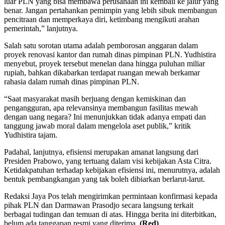
luar PLN yang bisa membawa perusahaan ini kembali ke jalur yang
benar. Jangan pertahankan pemimpin yang lebih sibuk membangun
pencitraan dan memperkaya diri, ketimbang mengikuti arahan
pemerintah,” lanjutnya.
Salah satu sorotan utama adalah pemborosan anggaran dalam
proyek renovasi kantor dan rumah dinas pimpinan PLN. Yudhistira
menyebut, proyek tersebut menelan dana hingga puluhan miliar
rupiah, bahkan dikabarkan terdapat ruangan mewah berkamar
rahasia dalam rumah dinas pimpinan PLN.
“Saat masyarakat masih berjuang dengan kemiskinan dan
pengangguran, apa relevansinya membangun fasilitas mewah
dengan uang negara? Ini menunjukkan tidak adanya empati dan
tanggung jawab moral dalam mengelola aset publik,” kritik
Yudhistira tajam.
Padahal, lanjutnya, efisiensi merupakan amanat langsung dari
Presiden Prabowo, yang tertuang dalam visi kebijakan Asta Citra.
Ketidakpatuhan terhadap kebijakan efisiensi ini, menurutnya, adalah
bentuk pembangkangan yang tak boleh dibiarkan berlarut-larut.
Redaksi Jaya Pos telah mengirimkan permintaan konfirmasi kepada
pihak PLN dan Darmawan Prasodjo secara langsung terkait
berbagai tudingan dan temuan di atas. Hingga berita ini diterbitkan,
belum ada tanggapan resmi yang diterima.
(Red)