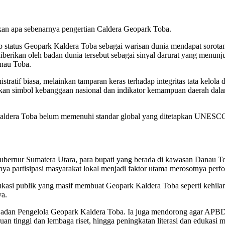
kan apa sebenarnya pengertian Caldera Geopark Toba.
status Geopark Kaldera Toba sebagai warisan dunia mendapat sorota
diberikan oleh badan dunia tersebut sebagai sinyal darurat yang menun
anau Toba.
ratif biasa, melainkan tamparan keras terhadap integritas tata kelola 
nkan simbol kebanggaan nasional dan indikator kemampuan daerah dala
aldera Toba belum memenuhi standar global yang ditetapkan UNESCO. 
bernur Sumatera Utara, para bupati yang berada di kawasan Danau Toba
imnya partisipasi masyarakat lokal menjadi faktor utama merosotnya per
dukasi publik yang masif membuat Geopark Kaldera Toba seperti kehilan
ya.
Badan Pengelola Geopark Kaldera Toba. Ia juga mendorong agar APB
ruan tinggi dan lembaga riset, hingga peningkatan literasi dan edukasi 