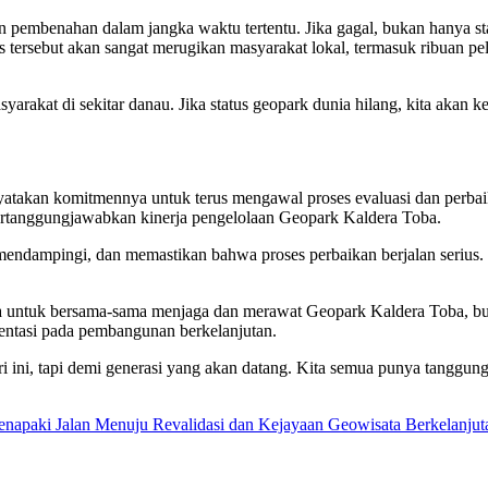
mbenahan dalam jangka waktu tertentu. Jika gagal, bukan hanya statu
s tersebut akan sangat merugikan masyarakat lokal, termasuk ribuan p
yarakat di sekitar danau. Jika status geopark dunia hilang, kita akan 
nyatakan komitmennya untuk terus mengawal proses evaluasi dan per
ertanggungjawabkan kinerja pengelolaan Geopark Kaldera Toba.
endampingi, dan memastikan bahwa proses perbaikan berjalan serius.
untuk bersama-sama menjaga dan merawat Geopark Kaldera Toba, buka
ientasi pada pembangunan berkelanjutan.
ari ini, tapi demi generasi yang akan datang. Kita semua punya tang
paki Jalan Menuju Revalidasi dan Kejayaan Geowisata Berkelanjut