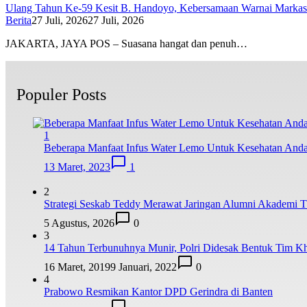
Ulang Tahun Ke-59 Kesit B. Handoyo, Kebersamaan Warnai Marka
Berita
27 Juli, 2026
27 Juli, 2026
JAKARTA, JAYA POS – Suasana hangat dan penuh…
Populer Posts
1
Beberapa Manfaat Infus Water Lemo Untuk Kesehatan And
13 Maret, 2023
1
2
Strategi Seskab Teddy Merawat Jaringan Alumni Akademi TN
5 Agustus, 2026
0
3
14 Tahun Terbunuhnya Munir, Polri Didesak Bentuk Tim K
16 Maret, 2019
9 Januari, 2022
0
4
Prabowo Resmikan Kantor DPD Gerindra di Banten