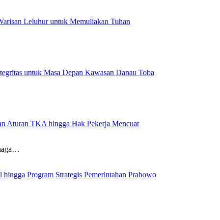
 Warisan Leluhur untuk Memuliakan Tuhan
ntegritas untuk Masa Depan Kawasan Danau Toba
aran Aturan TKA hingga Hak Pekerja Mencuat
enaga…
al hingga Program Strategis Pemerintahan Prabowo