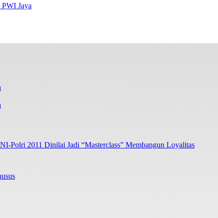
s PWI Jaya
a
I-Polri 2011 Dinilai Jadi “Masterclass” Membangun Loyalitas
husus