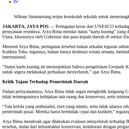
Wilmar Simanjorang terjun kesekolah sekolah untuk menerang
JAKARTA, JAYA POS
— Peringatan keras dari UNESCO terhadap 
pernyataan resminya, Arya Bima menilai status “kartu kuning” yang 
Utara, khususnya oleh Gubernur dan para kepala daerah di sekitar D
Menurut Arya Bima, peringatan tersebut bukan sekadar teguran administ
Kaldera Toba, tegasnya, bukan hanya destinasi wisata semata, melai
internasional.
“Status kartu kuning ini menunjukkan bahwa pengelolaan Geopark K
untuk segera melakukan perbaikan menyeluruh,” ujar Arya Bima.
Kritik Tajam Terhadap Pemerintah Daerah
Dalam pernyataannya, Arya Bima tidak segan mengkritik langsung Gu
tidak terintegrasinya kebijakan tata ruang dan konservasi, serta min
“Tata kelola yang amburadul, riset yang minim, serta tidak adanya e
pemerintah pusat. Mereka harus bertindak cepat dan konkret,” tegasn
Arya Bima mendesak agar dilakukan evaluasi menyeluruh terhadap 
tersebut, mulai dari infrastruktur konservasi, kolaborasi dengan pergu