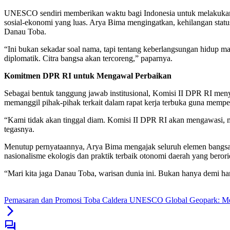
UNESCO sendiri memberikan waktu bagi Indonesia untuk melakukan pe
sosial-ekonomi yang luas. Arya Bima mengingatkan, kehilangan statu
Danau Toba.
“Ini bukan sekadar soal nama, tapi tentang keberlangsungan hidup mas
diplomatik. Citra bangsa akan tercoreng,” paparnya.
Komitmen DPR RI untuk Mengawal Perbaikan
Sebagai bentuk tanggung jawab institusional, Komisi II DPR RI me
memanggil pihak-pihak terkait dalam rapat kerja terbuka guna memp
“Kami tidak akan tinggal diam. Komisi II DPR RI akan mengawasi, m
tegasnya.
Menutup pernyataannya, Arya Bima mengajak seluruh elemen bangsa 
nasionalisme ekologis dan praktik terbaik otonomi daerah yang beror
“Mari kita jaga Danau Toba, warisan dunia ini. Bukan hanya demi h
Pemasaran dan Promosi Toba Caldera UNESCO Global Geopark: Mena