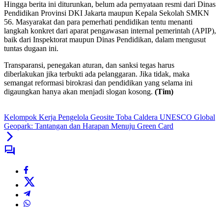
Hingga berita ini diturunkan, belum ada pernyataan resmi dari Dinas
Pendidikan Provinsi DKI Jakarta maupun Kepala Sekolah SMKN
56. Masyarakat dan para pemerhati pendidikan tentu menanti
langkah konkret dari aparat pengawasan internal pemerintah (APIP),
baik dari Inspektorat maupun Dinas Pendidikan, dalam mengusut
tuntas dugaan ini.
Transparansi, penegakan aturan, dan sanksi tegas harus
diberlakukan jika terbukti ada pelanggaran. Jika tidak, maka
semangat reformasi birokrasi dan pendidikan yang selama ini
digaungkan hanya akan menjadi slogan kosong.
(Tim)
Kelompok Kerja Pengelola Geosite Toba Caldera UNESCO Global
Geopark: Tantangan dan Harapan Menuju Green Card