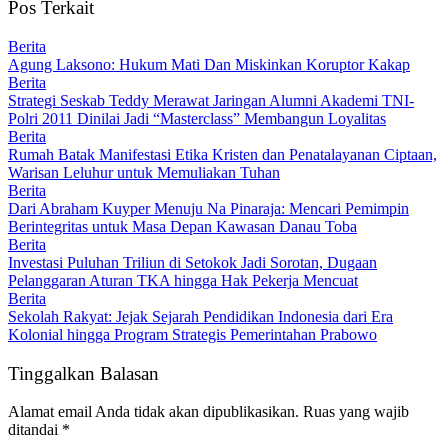
Pos Terkait
Berita
Agung Laksono: Hukum Mati Dan Miskinkan Koruptor Kakap
Berita
Strategi Seskab Teddy Merawat Jaringan Alumni Akademi TNI-
Polri 2011 Dinilai Jadi “Masterclass” Membangun Loyalitas
Berita
Rumah Batak Manifestasi Etika Kristen dan Penatalayanan Ciptaan,
Warisan Leluhur untuk Memuliakan Tuhan
Berita
Dari Abraham Kuyper Menuju Na Pinaraja: Mencari Pemimpin
Berintegritas untuk Masa Depan Kawasan Danau Toba
Berita
Investasi Puluhan Triliun di Setokok Jadi Sorotan, Dugaan
Pelanggaran Aturan TKA hingga Hak Pekerja Mencuat
Berita
Sekolah Rakyat: Jejak Sejarah Pendidikan Indonesia dari Era
Kolonial hingga Program Strategis Pemerintahan Prabowo
Tinggalkan Balasan
Alamat email Anda tidak akan dipublikasikan.
Ruas yang wajib
ditandai
*