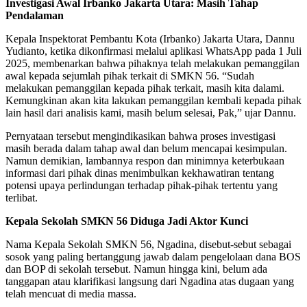
Investigasi Awal Irbanko Jakarta Utara: Masih Tahap
Pendalaman
Kepala Inspektorat Pembantu Kota (Irbanko) Jakarta Utara, Dannu
Yudianto, ketika dikonfirmasi melalui aplikasi WhatsApp pada 1 Juli
2025, membenarkan bahwa pihaknya telah melakukan pemanggilan
awal kepada sejumlah pihak terkait di SMKN 56. “Sudah
melakukan pemanggilan kepada pihak terkait, masih kita dalami.
Kemungkinan akan kita lakukan pemanggilan kembali kepada pihak
lain hasil dari analisis kami, masih belum selesai, Pak,” ujar Dannu.
Pernyataan tersebut mengindikasikan bahwa proses investigasi
masih berada dalam tahap awal dan belum mencapai kesimpulan.
Namun demikian, lambannya respon dan minimnya keterbukaan
informasi dari pihak dinas menimbulkan kekhawatiran tentang
potensi upaya perlindungan terhadap pihak-pihak tertentu yang
terlibat.
Kepala Sekolah SMKN 56 Diduga Jadi Aktor Kunci
Nama Kepala Sekolah SMKN 56, Ngadina, disebut-sebut sebagai
sosok yang paling bertanggung jawab dalam pengelolaan dana BOS
dan BOP di sekolah tersebut. Namun hingga kini, belum ada
tanggapan atau klarifikasi langsung dari Ngadina atas dugaan yang
telah mencuat di media massa.