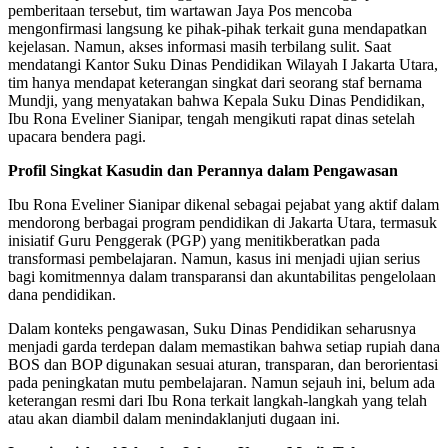
pemberitaan tersebut, tim wartawan Jaya Pos mencoba
mengonfirmasi langsung ke pihak-pihak terkait guna mendapatkan
kejelasan. Namun, akses informasi masih terbilang sulit. Saat
mendatangi Kantor Suku Dinas Pendidikan Wilayah I Jakarta Utara,
tim hanya mendapat keterangan singkat dari seorang staf bernama
Mundji, yang menyatakan bahwa Kepala Suku Dinas Pendidikan,
Ibu Rona Eveliner Sianipar, tengah mengikuti rapat dinas setelah
upacara bendera pagi.
Profil Singkat Kasudin dan Perannya dalam Pengawasan
Ibu Rona Eveliner Sianipar dikenal sebagai pejabat yang aktif dalam
mendorong berbagai program pendidikan di Jakarta Utara, termasuk
inisiatif Guru Penggerak (PGP) yang menitikberatkan pada
transformasi pembelajaran. Namun, kasus ini menjadi ujian serius
bagi komitmennya dalam transparansi dan akuntabilitas pengelolaan
dana pendidikan.
Dalam konteks pengawasan, Suku Dinas Pendidikan seharusnya
menjadi garda terdepan dalam memastikan bahwa setiap rupiah dana
BOS dan BOP digunakan sesuai aturan, transparan, dan berorientasi
pada peningkatan mutu pembelajaran. Namun sejauh ini, belum ada
keterangan resmi dari Ibu Rona terkait langkah-langkah yang telah
atau akan diambil dalam menindaklanjuti dugaan ini.