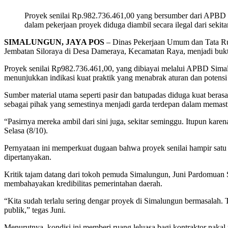
Proyek senilai Rp.982.736.461,00 yang bersumber dari APBD
dalam pekerjaan proyek diduga diambil secara ilegal dari sekita
SIMALUNGUN, JAYA POS
– Dinas Pekerjaan Umum dan Tata Ru
Jembatan Siloraya di Desa Dameraya, Kecamatan Raya, menjadi bukti 
Proyek senilai Rp982.736.461,00, yang dibiayai melalui APBD Simalu
menunjukkan indikasi kuat praktik yang menabrak aturan dan potensi
Sumber material utama seperti pasir dan batupadas diduga kuat berasa
sebagai pihak yang semestinya menjadi garda terdepan dalam memast
“Pasirnya mereka ambil dari sini juga, sekitar seminggu. Itupun kare
Selasa (8/10).
Pernyataan ini memperkuat dugaan bahwa proyek senilai hampir satu m
dipertanyakan.
Kritik tajam datang dari tokoh pemuda Simalungun, Juni Pardomuan S
membahayakan kredibilitas pemerintahan daerah.
“Kita sudah terlalu sering dengar proyek di Simalungun bermasalah. T
publik,” tegas Juni.
Menurutnya, kondisi ini memberi ruang leluasa bagi kontraktor nak