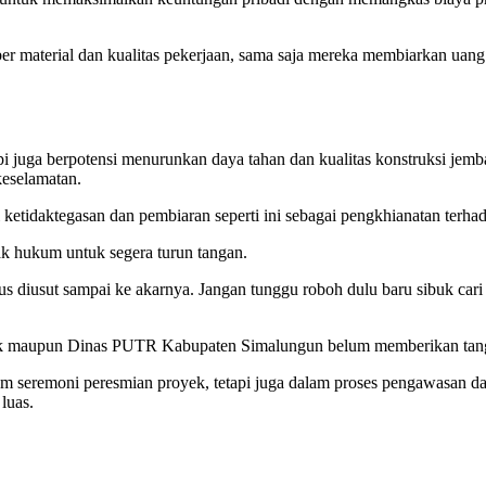
 material dan kualitas pekerjaan, sama saja mereka membiarkan uang r
api juga berpotensi menurunkan daya tahan dan kualitas konstruksi jemb
keselamatan.
i ketidaktegasan dan pembiaran seperti ini sebagai pengkhianatan terh
k hukum untuk segera turun tangan.
rus diusut sampai ke akarnya. Jangan tunggu roboh dulu baru sibuk car
royek maupun Dinas PUTR Kabupaten Simalungun belum memberikan tangg
lam seremoni peresmian proyek, tetapi juga dalam proses pengawasan d
 luas.