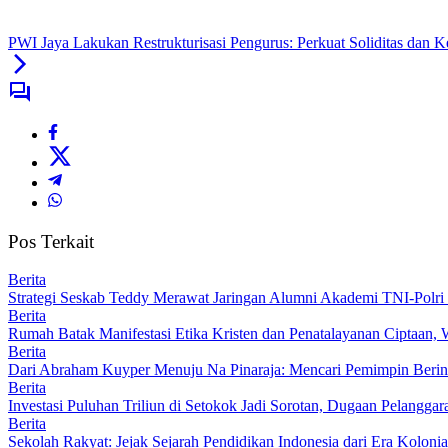
PWI Jaya Lakukan Restrukturisasi Pengurus: Perkuat Soliditas dan 
Pos Terkait
Berita
Strategi Seskab Teddy Merawat Jaringan Alumni Akademi TNI-Polri 
Berita
Rumah Batak Manifestasi Etika Kristen dan Penatalayanan Ciptaan,
Berita
Dari Abraham Kuyper Menuju Na Pinaraja: Mencari Pemimpin Beri
Berita
Investasi Puluhan Triliun di Setokok Jadi Sorotan, Dugaan Pelangg
Berita
Sekolah Rakyat: Jejak Sejarah Pendidikan Indonesia dari Era Koloni