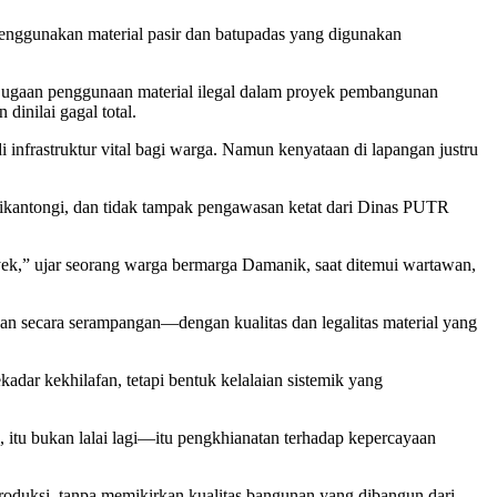
nggunakan material pasir dan batupadas yang digunakan
ugaan penggunaan material ilegal dalam proyek pembangunan
inilai gagal total.
nfrastruktur vital bagi warga. Namun kenyataan di lapangan justru
ng dikantongi, dan tidak tampak pengawasan ketat dari Dinas PUTR
royek,” ujar seorang warga bermarga Damanik, saat ditemui wartawan,
ukan secara serampangan—dengan kualitas dan legalitas material yang
dar kekhilafan, tetapi bentuk kelalaian sistemik yang
a, itu bukan lalai lagi—itu pengkhianatan terhadap kepercayaan
oduksi, tanpa memikirkan kualitas bangunan yang dibangun dari