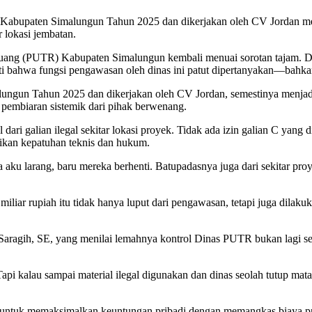
 Kabupaten Simalungun Tahun 2025 dan dikerjakan oleh CV Jordan me
r lokasi jembatan.
ang (PUTR) Kabupaten Simalungun kembali menuai sorotan tajam. D
bahwa fungsi pengawasan oleh dinas ini patut dipertanyakan—bahkan d
ngun Tahun 2025 dan dikerjakan oleh CV Jordan, semestinya menjadi i
 pembiaran sistemik dari pihak berwenang.
l dari galian ilegal sekitar lokasi proyek. Tidak ada izin galian C ya
ikan kepatuhan teknis dan hukum.
na aku larang, baru mereka berhenti. Batupadasnya juga dari sekitar p
iliar rupiah itu tidak hanya luput dari pengawasan, tetapi juga dilak
aragih, SE, yang menilai lemahnya kontrol Dinas PUTR bukan lagi seka
api kalau sampai material ilegal digunakan dan dinas seolah tutup mat
al untuk memaksimalkan keuntungan pribadi dengan memangkas biaya pr