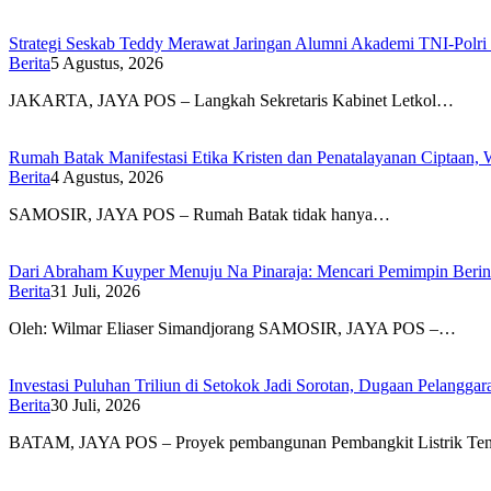
Strategi Seskab Teddy Merawat Jaringan Alumni Akademi TNI-Polri 
Berita
5 Agustus, 2026
JAKARTA, JAYA POS – Langkah Sekretaris Kabinet Letkol…
Rumah Batak Manifestasi Etika Kristen dan Penatalayanan Ciptaan,
Berita
4 Agustus, 2026
SAMOSIR, JAYA POS – Rumah Batak tidak hanya…
Dari Abraham Kuyper Menuju Na Pinaraja: Mencari Pemimpin Beri
Berita
31 Juli, 2026
Oleh: Wilmar Eliaser Simandjorang SAMOSIR, JAYA POS –…
Investasi Puluhan Triliun di Setokok Jadi Sorotan, Dugaan Pelangg
Berita
30 Juli, 2026
BATAM, JAYA POS – Proyek pembangunan Pembangkit Listrik T