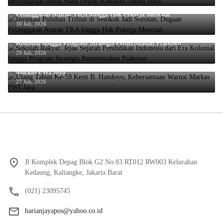
Investasi Puluhan Triliun di Setokok Jadi Sorotan, Dugaan
Pelanggaran Aturan TKA hingga Hak Pekerja Mencuat
30 Juli, 2026
Sekolah Rakyat: Jejak Sejarah Pendidikan Indonesia dari Era
Kolonial hingga Program Strategis Pemerintahan Prabowo
29 Juli, 2026
Ulang Tahun Ke-59 Kesit B. Handoyo, Kebersamaan Warnai
Markas PWI Jaya
27 Juli, 2026
Jl Komplek Depag Blok G2 No.83 RT012 RW003 Kelurahan
Kedaung, Kaliangke, Jakarta Barat
(021) 23095745
harianjayapos@yahoo.co.id