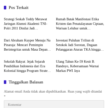
Pos Terkait
Berita
Berita
Strategi Seskab Teddy Merawat
Rumah Batak Manifestasi Etika
Jaringan Alumni Akademi TNI-
Kristen dan Penatalayanan Ciptaan,
Polri 2011 Dinilai Jadi
Warisan Leluhur untuk
Berita
Berita
“Masterclass” Membangun
Memuliakan Tuhan
Loyalitas
Dari Abraham Kuyper Menuju Na
Investasi Puluhan Triliun di
Pinaraja: Mencari Pemimpin
Setokok Jadi Sorotan, Dugaan
Berintegritas untuk Masa Depan
Pelanggaran Aturan TKA hingga
Berita
Berita
Kawasan Danau Toba
Hak Pekerja Mencuat
Sekolah Rakyat: Jejak Sejarah
Ulang Tahun Ke-59 Kesit B.
Pendidikan Indonesia dari Era
Handoyo, Kebersamaan Warnai
Kolonial hingga Program Strategis
Markas PWI Jaya
Pemerintahan Prabowo
Tinggalkan Balasan
Alamat email Anda tidak akan dipublikasikan.
Ruas yang wajib ditandai
*