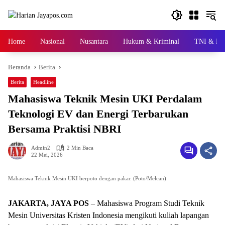
Langsung
ke
konten
Home
Nasional
Nusantara
Hukum & Kriminal
TNI & Pol
Beranda
Berita
Berita
Headline
Mahasiswa Teknik Mesin UKI Perdalam
Teknologi EV dan Energi Terbarukan
Bersama Praktisi NBRI
Admin2
2 Min Baca
22 Mei, 2026
Mahasiswa Teknik Mesin UKI berpoto dengan pakar. (Poto/Melcan)
JAKARTA, JAYA POS
– Mahasiswa Program Studi Teknik
Mesin Universitas Kristen Indonesia mengikuti kuliah lapangan