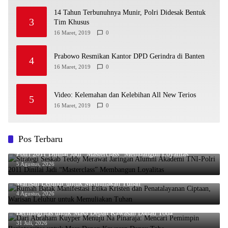
14 Tahun Terbunuhnya Munir, Polri Didesak Bentuk
3
Tim Khusus
16 Maret, 2019
0
Prabowo Resmikan Kantor DPD Gerindra di Banten
4
16 Maret, 2019
0
Video: Kelemahan dan Kelebihan All New Terios
5
16 Maret, 2019
0
Pos Terbaru
Strategi Seskab Teddy Merawat Jaringan Alumni Akademi TNI-
Polri 2011 Dinilai Jadi “Masterclass” Membangun Loyalitas
5 Agustus, 2026
Rumah Batak Manifestasi Etika Kristen dan Penatalayanan Ciptaan,
Warisan Leluhur untuk Memuliakan Tuhan
4 Agustus, 2026
Dari Abraham Kuyper Menuju Na Pinaraja: Mencari Pemimpin
Berintegritas untuk Masa Depan Kawasan Danau Toba
31 Juli, 2026