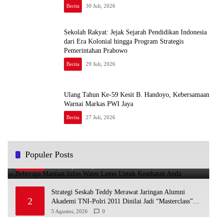
Berita
30 Juli, 2026
Sekolah Rakyat: Jejak Sejarah Pendidikan Indonesia
dari Era Kolonial hingga Program Strategis
Pemerintahan Prabowo
Berita
29 Juli, 2026
Ulang Tahun Ke-59 Kesit B. Handoyo, Kebersamaan
Warnai Markas PWI Jaya
Berita
27 Juli, 2026
Beberapa Manfaat Infus Water Lemo Untuk Kesehatan
Populer Posts
1
Anda
13 Maret, 2023
1
Strategi Seskab Teddy Merawat Jaringan Alumni
2
Akademi TNI-Polri 2011 Dinilai Jadi “Masterclass”
Membangun Loyalitas
5 Agustus, 2026
0