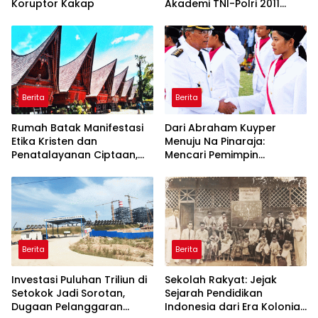
Koruptor Kakap
Akademi TNI-Polri 2011
Dinilai Jadi “Masterclass”
Membangun Loyalitas
Berita
Berita
Rumah Batak Manifestasi
Dari Abraham Kuyper
Etika Kristen dan
Menuju Na Pinaraja:
Penatalayanan Ciptaan,
Mencari Pemimpin
Warisan Leluhur untuk
Berintegritas untuk Masa
Memuliakan Tuhan
Depan Kawasan Danau
Toba
Berita
Berita
Investasi Puluhan Triliun di
Sekolah Rakyat: Jejak
Setokok Jadi Sorotan,
Sejarah Pendidikan
Dugaan Pelanggaran
Indonesia dari Era Kolonial