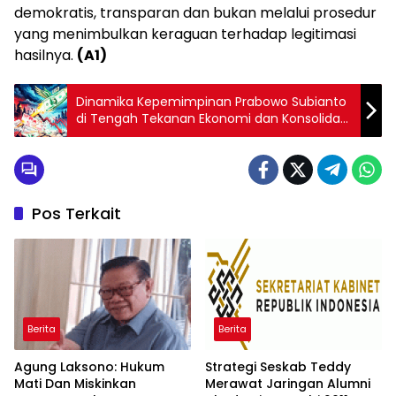
demokratis, transparan dan bukan melalui prosedur
yang menimbulkan keraguan terhadap legitimasi
hasilnya.
(A1)
Dinamika Kepemimpinan Prabowo Subianto
di Tengah Tekanan Ekonomi dan Konsolidasi
Politik
Pos Terkait
Berita
Berita
Agung Laksono: Hukum
Strategi Seskab Teddy
Mati Dan Miskinkan
Merawat Jaringan Alumni