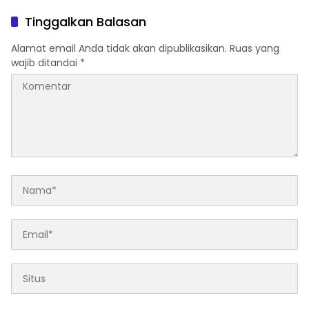
Aturan TKA hingga Hak
hingga Program Strategis
Pekerja Mencuat
Pemerintahan Prabowo
Tinggalkan Balasan
Alamat email Anda tidak akan dipublikasikan.
Ruas yang
wajib ditandai
*