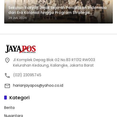
Sekolah Rakyat: Jejak Sejarah Pendidikan Indonesia
dari Era Kolonial hingga Program Strategis
Pemerintahan Prabowo
29 Juli, 2026
Jl Komplek Depag Blok G2 No.83 RT012 RW003
Kelurahan Kedaung, Kaliangke, Jakarta Barat
(021) 23095745
harianjayapos@yahoo.co.id
Kategori
Berita
Nusantara