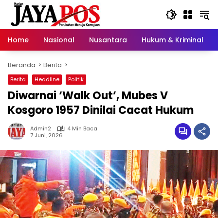
Langsung
ke
konten
Home
Nasional
Nusantara
Hukum & Kriminal
Beranda
Berita
Berita
Headline
Politik
Diwarnai ‘Walk Out’, Mubes V
Kosgoro 1957 Dinilai Cacat Hukum
Admin2
4 Min Baca
7 Juni, 2026