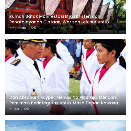
Rumah Batak Manifestasi Etika Kristen dan
Penatalayanan Ciptaan, Warisan Leluhur untuk
Memuliakan Tuhan
4 Agustus, 2026
Dari Abraham Kuyper Menuju Na Pinaraja: Mencari
Pemimpin Berintegritas untuk Masa Depan Kawasan
Danau Toba
31 Juli, 2026