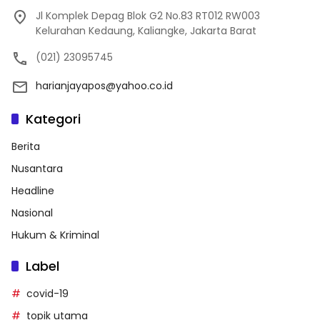
Jl Komplek Depag Blok G2 No.83 RT012 RW003
Kelurahan Kedaung, Kaliangke, Jakarta Barat
(021) 23095745
harianjayapos@yahoo.co.id
Kategori
Berita
Nusantara
Headline
Nasional
Hukum & Kriminal
Label
covid-19
topik utama