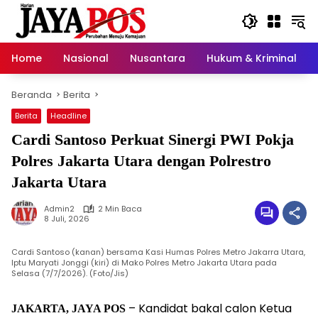
Langsung
ke
konten
Home
Nasional
Nusantara
Hukum & Kriminal
Beranda
Berita
Berita
Headline
Cardi Santoso Perkuat Sinergi PWI Pokja
Polres Jakarta Utara dengan Polrestro
Jakarta Utara
Admin2
2 Min Baca
8 Juli, 2026
Cardi Santoso (kanan) bersama Kasi Humas Polres Metro Jakarra Utara,
Iptu Maryati Jonggi (kiri) di Mako Polres Metro Jakarta Utara pada
Selasa (7/7/2026). (Foto/Jis)
– Kandidat bakal calon Ketua
JAKARTA, JAYA POS