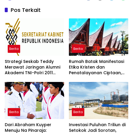
Pos Terkait
Berita
Berita
Strategi Seskab Teddy
Rumah Batak Manifestasi
Merawat Jaringan Alumni
Etika Kristen dan
Akademi TNI-Polri 2011
Penatalayanan Ciptaan,
Dinilai Jadi “Masterclass”
Warisan Leluhur untuk
Membangun Loyalitas
Memuliakan Tuhan
Berita
Berita
Dari Abraham Kuyper
Investasi Puluhan Triliun di
Menuju Na Pinaraja:
Setokok Jadi Sorotan,