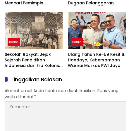
Mencari Pemimpin
Dugaan Pelanggaran
Berintegritas untuk Masa
Aturan TKA hingga Hak
Depan Kawasan Danau
Pekerja Mencuat
Toba
Berita
Berita
Sekolah Rakyat: Jejak
Ulang Tahun Ke-59 Kesit B.
Sejarah Pendidikan
Handoyo, Kebersamaan
Indonesia dari Era Kolonial
Warnai Markas PWI Jaya
hingga Program Strategis
Pemerintahan Prabowo
Tinggalkan Balasan
Alamat email Anda tidak akan dipublikasikan.
Ruas yang
wajib ditandai
*