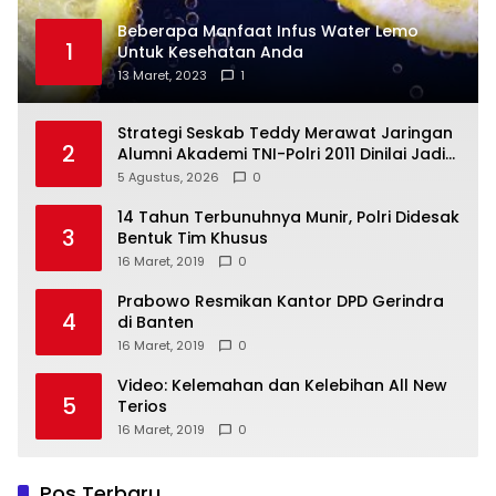
Beberapa Manfaat Infus Water Lemo
1
Untuk Kesehatan Anda
13 Maret, 2023
1
Strategi Seskab Teddy Merawat Jaringan
2
Alumni Akademi TNI-Polri 2011 Dinilai Jadi
“Masterclass” Membangun Loyalitas
5 Agustus, 2026
0
14 Tahun Terbunuhnya Munir, Polri Didesak
3
Bentuk Tim Khusus
16 Maret, 2019
0
Prabowo Resmikan Kantor DPD Gerindra
4
di Banten
16 Maret, 2019
0
Video: Kelemahan dan Kelebihan All New
5
Terios
16 Maret, 2019
0
Pos Terbaru