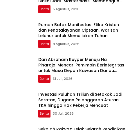
Dinilai Jadi “Masterclass” Membangun
Loyalitas
Berita
5 Agustus, 2026
Rumah Batak Manifestasi Etika Kristen
dan Penatalayanan Ciptaan, Warisan
Leluhur untuk Memuliakan Tuhan
Berita
4 Agustus, 2026
Dari Abraham Kuyper Menuju Na
Pinaraja: Mencari Pemimpin Berintegritas
untuk Masa Depan Kawasan Danau
Toba
Berita
31 Juli, 2026
Investasi Puluhan Triliun di Setokok Jadi
Sorotan, Dugaan Pelanggaran Aturan
TKA hingga Hak Pekerja Mencuat
Berita
30 Juli, 2026
Sekolah Rakyat: Jejak Sejarah Pendidikan