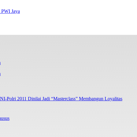
s PWI Jaya
a
I-Polri 2011 Dinilai Jadi “Masterclass” Membangun Loyalitas
husus