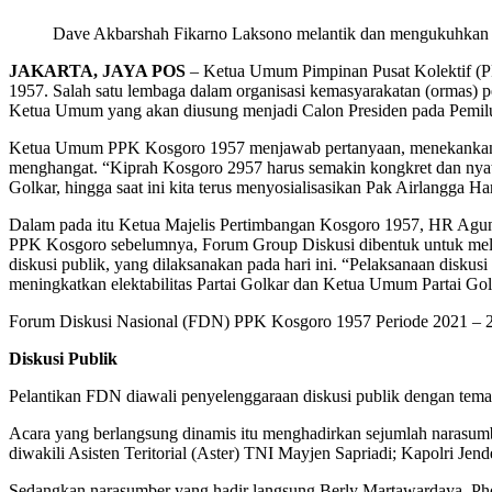
Dave Akbarshah Fikarno Laksono melantik dan mengukuhkan
JAKARTA, JAYA POS
– Ketua Umum Pimpinan Pusat Kolektif (
1957. Salah satu lembaga dalam organisasi kemasyarakatan (ormas) pen
Ketua Umum yang akan diusung menjadi Calon Presiden pada Pemil
Ketua Umum PPK Kosgoro 1957 menjawab pertanyaan, menekankan agar
menghangat. “Kiprah Kosgoro 2957 harus semakin kongkret dan nyata 
Golkar, hingga saat ini kita terus menyosialisasikan Pak Airlangga H
Dalam pada itu Ketua Majelis Pertimbangan Kosgoro 1957, HR Agung
PPK Kosgoro sebelumnya, Forum Group Diskusi dibentuk untuk meluru
diskusi publik, yang dilaksanakan pada hari ini. “Pelaksanaan disk
meningkatkan elektabilitas Partai Golkar dan Ketua Umum Partai G
Forum Diskusi Nasional (FDN) PPK Kosgoro 1957 Periode 2021 – 202
Diskusi Publik
Pelantikan FDN diawali penyelenggaraan diskusi publik dengan tema R
Acara yang berlangsung dinamis itu menghadirkan sejumlah narasum
diwakili Asisten Teritorial (Aster) TNI Mayjen Sapriadi; Kapolri Jend
Sedangkan narasumber yang hadir langsung Berly Martawardaya, Phd 