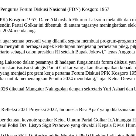
 Pengurus Forum Diskusi Nasional (FDN) Kosgoro 1957
PPK) Kosgoro 1957, Dave Akbarshah Fikarno Laksono melantik dan 
diri Partai Golkar ini dibentuk, di antara tugasnya meningkatkan elekt
u 2024 mendatang.
 semua personil yang dilantik segera membuat program-program sosia
menyahuti berbagai aspek kehidupan menjelang perhelatan pileg, pilpr
artarto sebagai calon presiden RI setelah Bapak Jokowi,” tegas Anggota
 Laksono dalam pesannya di hadapan fungsionaris forum diskusi yang
skan isu-isu strategis Partai Golkar yang akan disampaikan kepada 
usi yang menjadi program kerja pertama Forum Diskusi PPK Kosgoro 195
olkar untuk memenangkan Pemilu 2024 mendatang,” ujar Ketua Dewan P
6 diketuai Mangatur Nainggolan dengan sekretaris Yuri Ashari dan b
efleksi 2021 Proyeksi 2022, Indonesia Bisa Apa? yang dilaksanakan di
ber dengan keynote speaker Ketua Umum Partai Golkar Ir.Airlangga Ha
eral Polisi Drs. Listyo Sigit Prabowo yang diwakili Kepala Divisi Humas
(Dosen FE UI); Burhanuddin Muhtadi, Phd (Direktur Indikator Politi