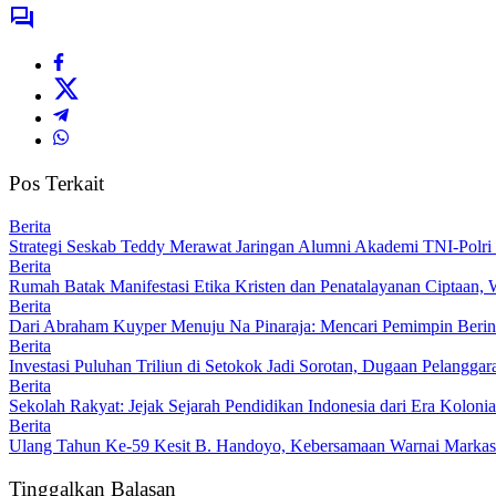
Pos Terkait
Berita
Strategi Seskab Teddy Merawat Jaringan Alumni Akademi TNI-Polri 
Berita
Rumah Batak Manifestasi Etika Kristen dan Penatalayanan Ciptaan,
Berita
Dari Abraham Kuyper Menuju Na Pinaraja: Mencari Pemimpin Beri
Berita
Investasi Puluhan Triliun di Setokok Jadi Sorotan, Dugaan Pelangg
Berita
Sekolah Rakyat: Jejak Sejarah Pendidikan Indonesia dari Era Koloni
Berita
Ulang Tahun Ke-59 Kesit B. Handoyo, Kebersamaan Warnai Marka
Tinggalkan Balasan