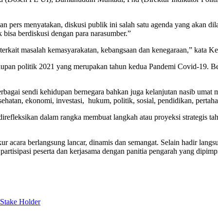
rs menyatakan, diskusi publik ini salah satu agenda yang akan dila
bisa berdiskusi dengan para narasumber.”
 terkait masalah kemasyarakatan, kebangsaan dan kenegaraan,” kata K
hidupan politik 2021 yang merupakan tahun kedua Pandemi Covid-19. Ber
bagai sendi kehidupan bernegara bahkan juga kelanjutan nasib umat 
atan, ekonomi, investasi, hukum, politik, sosial, pendidikan, pertaha
direfleksikan dalam rangka membuat langkah atau proyeksi strategis ta
 acara berlangsung lancar, dinamis dan semangat. Selain hadir langsun
partisipasi peserta dan kerjasama dengan panitia pengarah yang dipimp
 Stake Holder