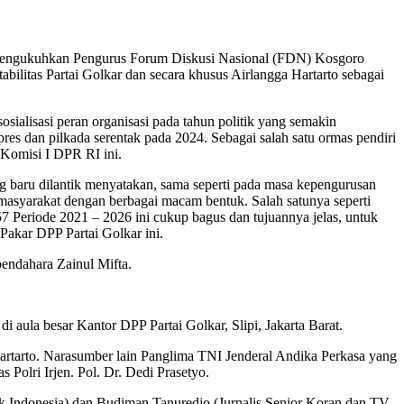
mengukuhkan Pengurus Forum Diskusi Nasional (FDN) Kosgoro
abilitas Partai Golkar dan secara khusus Airlangga Hartarto sebagai
lisasi peran organisasi pada tahun politik yang semakin
es dan pilkada serentak pada 2024. Sebagai salah satu ormas pendiri
 Komisi I DPR RI ini.
 baru dilantik menyatakan, sama seperti pada masa kepengurusan
masyarakat dengan berbagai macam bentuk. Salah satunya seperti
7 Periode 2021 – 2026 ini cukup bagus dan tujuannya jelas, untuk
akar DPP Partai Golkar ini.
endahara Zainul Mifta.
 aula besar Kantor DPP Partai Golkar, Slipi, Jakarta Barat.
rtarto. Narasumber lain Panglima TNI Jenderal Andika Perkasa yang
 Polri Irjen. Pol. Dr. Dedi Prasetyo.
k Indonesia) dan Budiman Tanuredjo (Jurnalis Senior Koran dan TV