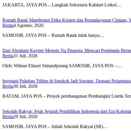
JAKARTA, JAYA POS – Langkah Sekretaris Kabinet Letkol…
Rumah Batak Manifestasi Etika Kristen dan Penatalayanan Ciptaan,
Berita
4 Agustus, 2026
SAMOSIR, JAYA POS – Rumah Batak tidak hanya…
Dari Abraham Kuyper Menuju Na Pinaraja: Mencari Pemimpin Beri
Berita
31 Juli, 2026
Oleh: Wilmar Eliaser Simandjorang SAMOSIR, JAYA POS –…
Investasi Puluhan Triliun di Setokok Jadi Sorotan, Dugaan Pelangg
Berita
30 Juli, 2026
BATAM, JAYA POS – Proyek pembangunan Pembangkit Listrik T
Sekolah Rakyat: Jejak Sejarah Pendidikan Indonesia dari Era Koloni
Berita
29 Juli, 2026
SAMOSIR, JAYA POS – Istilah Sekolah Rakyat (SR)…