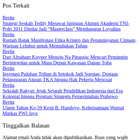
Pos Terkait
Berita
Strategi Seskab Teddy Merawat Jaringan Alumni Akademi TNI-
Polri 2011 Dinilai Jadi “Masterclass” Membangun Loyalitas
Berita
Rumah Batak Manifestasi Etika Kristen dan Penatalayanan Ciptaan,
Warisan Leluhur untuk Memuliakan Tuhan
Berita
Dari Abraham Kuyper Menuju Na Pinaraja: Mencari Pemimpin
Berintegritas untuk Masa Depan Kawasan Danau Toba
Berita
Investasi Puluhan Triliun di Setokok Jadi Sorotan, Dugaan
Pelanggaran Aturan TKA hingga Hak Pekerja Mencuat
Berita
Sekolah Rakyat: Jejak Sejarah Pendidikan Indonesia dari Era
Kolonial hingga Program Strategis Pemerintahan Prabowo
Berita
Ulang Tahun Ke-59 Kesit B. Handoyo, Kebersamaan Warnai
Markas PWI Jaya
Tinggalkan Balasan
Alamat email Anda tidak akan dipublikasikan.
Ruas yang wajib