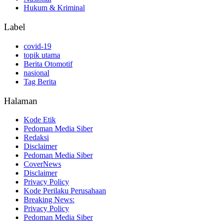
Hukum & Kriminal
Label
covid-19
topik utama
Berita Otomotif
nasional
Tag Berita
Halaman
Kode Etik
Pedoman Media Siber
Redaksi
Disclaimer
Pedoman Media Siber
CoverNews
Disclaimer
Privacy Policy
Kode Perilaku Perusahaan
Breaking News:
Privacy Policy
Pedoman Media Siber