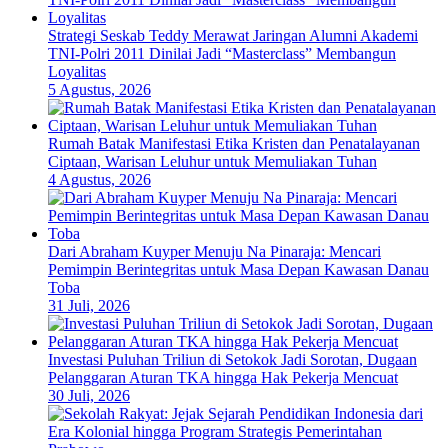
Strategi Seskab Teddy Merawat Jaringan Alumni Akademi
TNI-Polri 2011 Dinilai Jadi “Masterclass” Membangun
Loyalitas
5 Agustus, 2026
Rumah Batak Manifestasi Etika Kristen dan Penatalayanan
Ciptaan, Warisan Leluhur untuk Memuliakan Tuhan
4 Agustus, 2026
Dari Abraham Kuyper Menuju Na Pinaraja: Mencari
Pemimpin Berintegritas untuk Masa Depan Kawasan Danau
Toba
31 Juli, 2026
Investasi Puluhan Triliun di Setokok Jadi Sorotan, Dugaan
Pelanggaran Aturan TKA hingga Hak Pekerja Mencuat
30 Juli, 2026