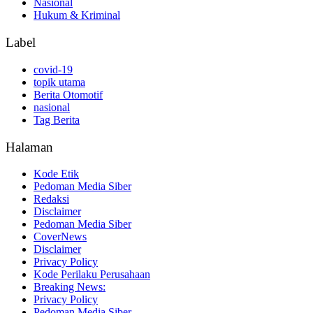
Nasional
Hukum & Kriminal
Label
covid-19
topik utama
Berita Otomotif
nasional
Tag Berita
Halaman
Kode Etik
Pedoman Media Siber
Redaksi
Disclaimer
Pedoman Media Siber
CoverNews
Disclaimer
Privacy Policy
Kode Perilaku Perusahaan
Breaking News:
Privacy Policy
Pedoman Media Siber