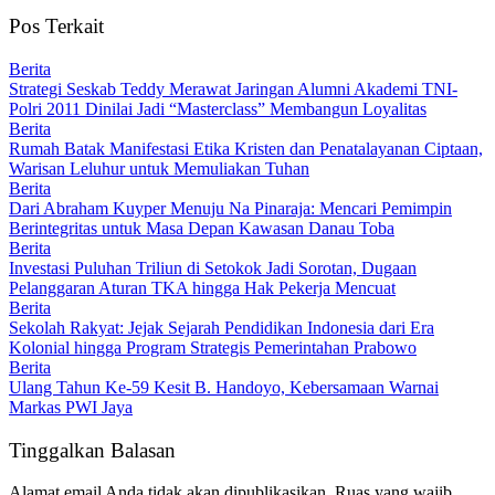
Pos Terkait
Berita
Strategi Seskab Teddy Merawat Jaringan Alumni Akademi TNI-
Polri 2011 Dinilai Jadi “Masterclass” Membangun Loyalitas
Berita
Rumah Batak Manifestasi Etika Kristen dan Penatalayanan Ciptaan,
Warisan Leluhur untuk Memuliakan Tuhan
Berita
Dari Abraham Kuyper Menuju Na Pinaraja: Mencari Pemimpin
Berintegritas untuk Masa Depan Kawasan Danau Toba
Berita
Investasi Puluhan Triliun di Setokok Jadi Sorotan, Dugaan
Pelanggaran Aturan TKA hingga Hak Pekerja Mencuat
Berita
Sekolah Rakyat: Jejak Sejarah Pendidikan Indonesia dari Era
Kolonial hingga Program Strategis Pemerintahan Prabowo
Berita
Ulang Tahun Ke-59 Kesit B. Handoyo, Kebersamaan Warnai
Markas PWI Jaya
Tinggalkan Balasan
Alamat email Anda tidak akan dipublikasikan.
Ruas yang wajib