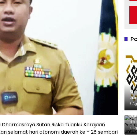
Po
Str
Jar
Din
5 Ag
Loy
Rum
dan
i Dharmasraya Sutan Riska Tuanku Kerajaan
Lel
4 Ag
n selamat hari otonomi daerah ke – 28 sembari