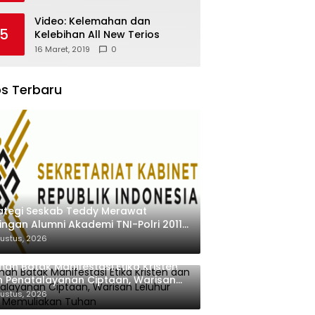
Video: Kelemahan dan
5
Kelebihan All New Terios
16 Maret, 2019
0
s Terbaru
ategi Seskab Teddy Merawat
ingan Alumni Akademi TNI-Polri 2011
ilai Jadi “Masterclass” Membangun
ustus, 2026
alitas
ah Batak Manifestasi Etika Kristen
 Penatalayanan Ciptaan, Warisan
uhur untuk Memuliakan Tuhan
ustus, 2026