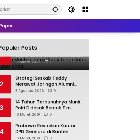
Paper
Populer Posts
Beberapa Manfaat Infus
1
Water Lemo Untuk Kesehatan
Anda
13 Maret, 2023
1
Strategi Seskab Teddy
2
Merawat Jaringan Alumni
Akademi TNI-Polri 2011 Dinilai
5 Agustus, 2026
0
Jadi “Masterclass”
Membangun Loyalitas
14 Tahun Terbunuhnya Munir,
3
Polri Didesak Bentuk Tim
Khusus
16 Maret, 2019
0
Prabowo Resmikan Kantor
4
DPD Gerindra di Banten
16 Maret, 2019
0