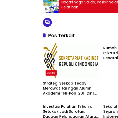
Nagari Sago Salido, Pesisir Selatan: 
Pelatihan
Pos Terkait
Berita
Rumah 
Etika K
Penata
Warisan
Memuli
Berita
Strategi Seskab Teddy
Merawat Jaringan Alumni
Akademi TNI-Polri 2011 Dinilai
Berita
Berita
Jadi “Masterclass”
Membangun Loyalitas
Investasi Puluhan Triliun di
Sekolah
Setokok Jadi Sorotan,
Sejarah
Dugaan Pelanggaran Aturan
Indones