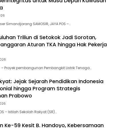
erintegritas untuk Masa Depan Kawasan
a
2026
iaser Simandjorang SAMOSIR, JAYA POS –…
uluhan Triliun di Setokok Jadi Sorotan,
anggaran Aturan TKA hingga Hak Pekerja
2026
 – Proyek pembangunan Pembangkit Listrik Tenaga…
kyat: Jejak Sejarah Pendidikan Indonesia
lonial hingga Program Strategis
han Prabowo
2026
S – Istilah Sekolah Rakyat (SR)…
n Ke-59 Kesit B. Handoyo, Kebersamaan