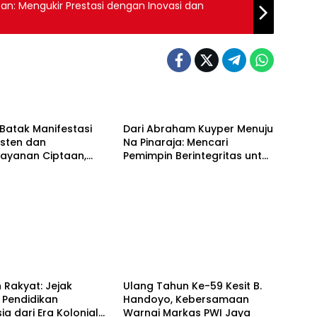
Mengukir Prestasi dengan Inovasi dan
Berita
Batak Manifestasi
Dari Abraham Kuyper Menuju
risten dan
Na Pinaraja: Mencari
layanan Ciptaan,
Pemimpin Berintegritas untuk
 Leluhur untuk
Masa Depan Kawasan
akan Tuhan
Danau Toba
Berita
 Rakyat: Jejak
Ulang Tahun Ke-59 Kesit B.
 Pendidikan
Handoyo, Kebersamaan
ia dari Era Kolonial
Warnai Markas PWI Jaya