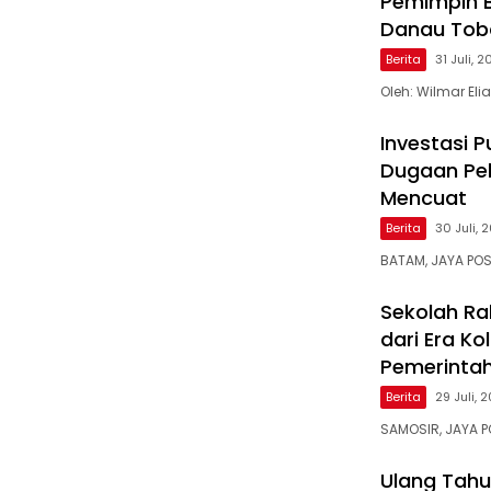
Pemimpin B
Danau Tob
Berita
31 Juli, 
Oleh: Wilmar El
Investasi P
Dugaan Pel
Mencuat
Berita
30 Juli, 
BATAM, JAYA POS
Sekolah Ra
dari Era Ko
Pemerinta
Berita
29 Juli, 
SAMOSIR, JAYA PO
Ulang Tahu