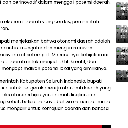
if dan berinovatif dalam menggali potensi daerah,
Dar
Pin
Ber
31 J
Ka
an ekonomi daerah yang cerdas, pemerintah
Inv
rah.
Sor
TKA
30 J
 bupati menjelaskan bahwa otonomi daerah adalah
rah untuk mengatur dan mengurus urusan
Sek
Pen
asyarakat setempat. Menurutnya, kebijakan ini
hin
29 J
p daerah untuk menjadi aktif, kreatif, dan
Pe
Ula
mengoptimalkan potensi lokal yang dimilikinya.
Ke
27 J
emerintah Kabupaten Seluruh Indonesia, bupati
 Air untuk bergerak menuju otonomi daerah yang
teks otonomi hijau yang ramah lingkungan.
ng sehat, beliau percaya bahwa semangat muda
rus mengalir untuk kemajuan daerah dan bangsa,