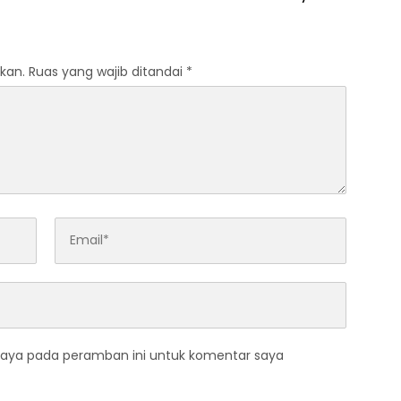
Program Strategis
ntahan Prabowo
kan.
Ruas yang wajib ditandai
*
saya pada peramban ini untuk komentar saya