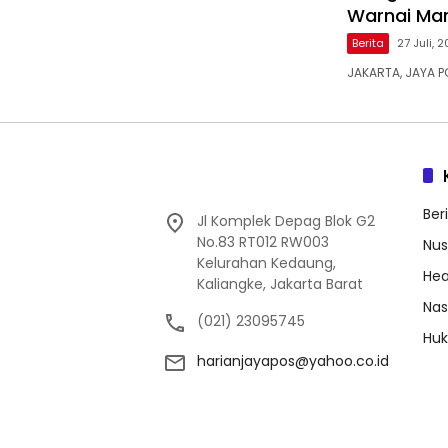
Warnai Mar
Berita
27 Juli, 
JAKARTA, JAYA 
Ber
Jl Komplek Depag Blok G2
No.83 RT012 RW003
Nus
Kelurahan Kedaung,
Hea
Kaliangke, Jakarta Barat
Nas
(021) 23095745
Huk
harianjayapos@yahoo.co.id