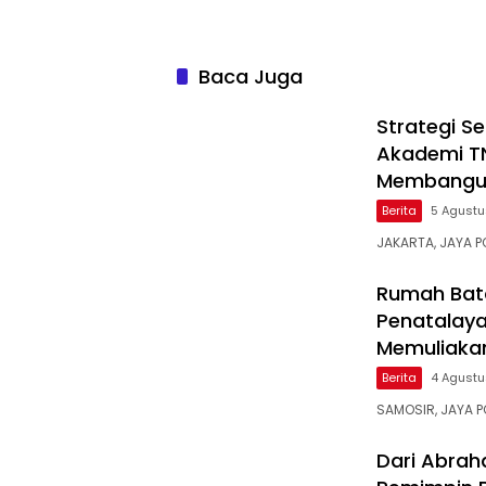
Baca Juga
Strategi S
Akademi TNI
Membangun
Berita
5 Agustu
JAKARTA, JAYA PO
Rumah Bata
Penatalaya
Memuliaka
Berita
4 Agustu
SAMOSIR, JAYA 
Dari Abrah