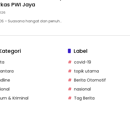
kas PWI Jaya
2026
POS – Suasana hangat dan penuh…
Kategori
Label
ita
covid-19
antara
topik utama
dline
Berita Otomotif
ional
nasional
um & Kriminal
Tag Berita