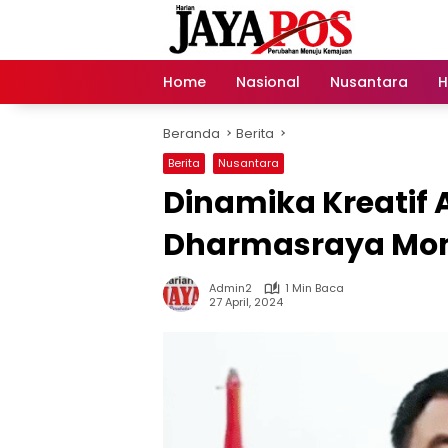
Langsung
ke
konten
Home
Nasional
Nusantara
H
Beranda
Berita
Berita
Nusantara
Dinamika Kreatif A
Dharmasraya Mo
Admin2
1 Min Baca
27 April, 2024