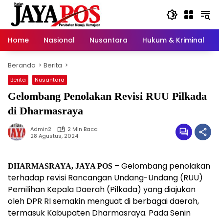
Langsung
ke
konten
Home
Nasional
Nusantara
Hukum & Kriminal
Beranda
Berita
Berita
Nusantara
Gelombang Penolakan Revisi RUU Pilkada
di Dharmasraya
Admin2
2 Min Baca
28 Agustus, 2024
– Gelombang penolakan
DHARMASRAYA, JAYA POS
terhadap revisi Rancangan Undang-Undang (RUU)
Pemilihan Kepala Daerah (Pilkada) yang diajukan
oleh DPR RI semakin menguat di berbagai daerah,
termasuk Kabupaten Dharmasraya. Pada Senin