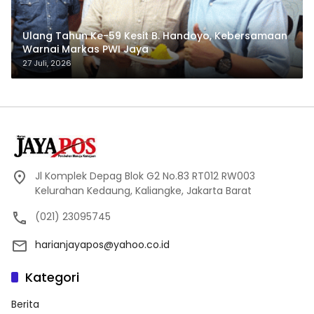
Ulang Tahun Ke-59 Kesit B. Handoyo, Kebersamaan
Warnai Markas PWI Jaya
27 Juli, 2026
Jl Komplek Depag Blok G2 No.83 RT012 RW003
Kelurahan Kedaung, Kaliangke, Jakarta Barat
(021) 23095745
harianjayapos@yahoo.co.id
Kategori
Berita