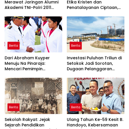
Merawat Jaringan Alumni
Etika Kristen dan
Akademi TNI-Polri 2011
Penatalayanan Ciptaan,
Dinilai Jadi “Masterclass”
Warisan Leluhur untuk
Membangun Loyalitas
Memuliakan Tuhan
Berita
Berita
Dari Abraham Kuyper
Investasi Puluhan Triliun di
Menuju Na Pinaraja:
Setokok Jadi Sorotan,
Mencari Pemimpin
Dugaan Pelanggaran
Berintegritas untuk Masa
Aturan TKA hingga Hak
Depan Kawasan Danau
Pekerja Mencuat
Toba
Berita
Berita
Sekolah Rakyat: Jejak
Ulang Tahun Ke-59 Kesit B.
Sejarah Pendidikan
Handoyo, Kebersamaan