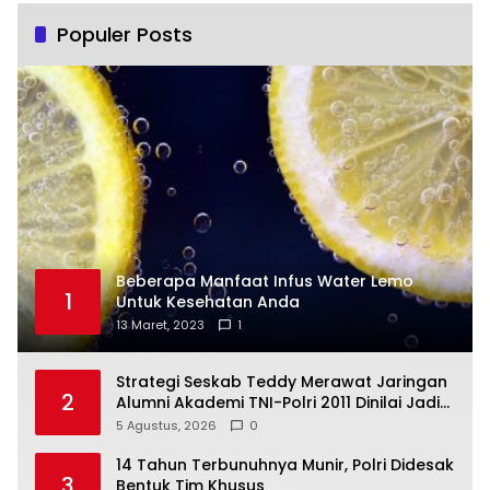
Populer Posts
Beberapa Manfaat Infus Water Lemo
1
Untuk Kesehatan Anda
13 Maret, 2023
1
Strategi Seskab Teddy Merawat Jaringan
2
Alumni Akademi TNI-Polri 2011 Dinilai Jadi
“Masterclass” Membangun Loyalitas
5 Agustus, 2026
0
14 Tahun Terbunuhnya Munir, Polri Didesak
3
Bentuk Tim Khusus