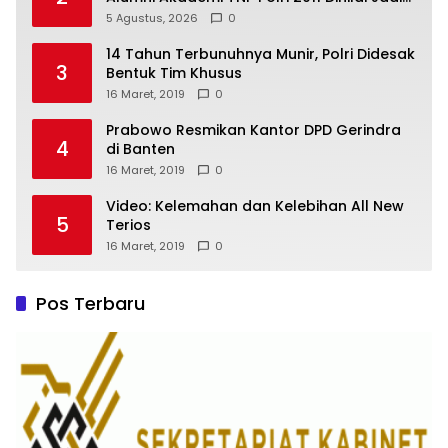
“Masterclass” Membangun Loyalitas
5 Agustus, 2026
0
14 Tahun Terbunuhnya Munir, Polri Didesak
3
Bentuk Tim Khusus
16 Maret, 2019
0
Prabowo Resmikan Kantor DPD Gerindra
4
di Banten
16 Maret, 2019
0
Video: Kelemahan dan Kelebihan All New
5
Terios
16 Maret, 2019
0
Pos Terbaru