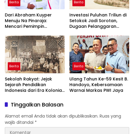
Berita
Berita
Dari Abraham Kuyper
Investasi Puluhan Triliun di
Menuju Na Pinaraja:
Setokok Jadi Sorotan,
Mencari Pemimpin
Dugaan Pelanggaran
Berintegritas untuk Masa
Aturan TKA hingga Hak
Depan Kawasan Danau
Pekerja Mencuat
Toba
Berita
Berita
Sekolah Rakyat: Jejak
Ulang Tahun Ke-59 Kesit B.
Sejarah Pendidikan
Handoyo, Kebersamaan
Indonesia dari Era Kolonial
Warnai Markas PWI Jaya
hingga Program Strategis
Pemerintahan Prabowo
Tinggalkan Balasan
Alamat email Anda tidak akan dipublikasikan.
Ruas yang
wajib ditandai
*