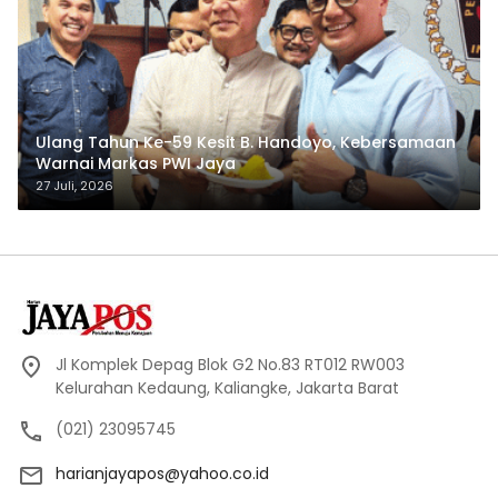
Ulang Tahun Ke-59 Kesit B. Handoyo, Kebersamaan
Warnai Markas PWI Jaya
27 Juli, 2026
Jl Komplek Depag Blok G2 No.83 RT012 RW003
Kelurahan Kedaung, Kaliangke, Jakarta Barat
(021) 23095745
harianjayapos@yahoo.co.id