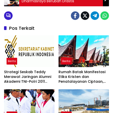
Dharmasraya Berubah Drastis
Pos Terkait
Berita
Berita
Strategi Seskab Teddy
Rumah Batak Manifestasi
Merawat Jaringan Alumni
Etika Kristen dan
Akademi TNI-Polri 2011
Penatalayanan Ciptaan,
Dinilai Jadi “Masterclass”
Warisan Leluhur untuk
Membangun Loyalitas
Memuliakan Tuhan