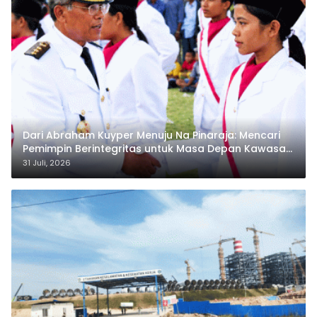
Dari Abraham Kuyper Menuju Na Pinaraja: Mencari
Pemimpin Berintegritas untuk Masa Depan Kawasan
Danau Toba
31 Juli, 2026