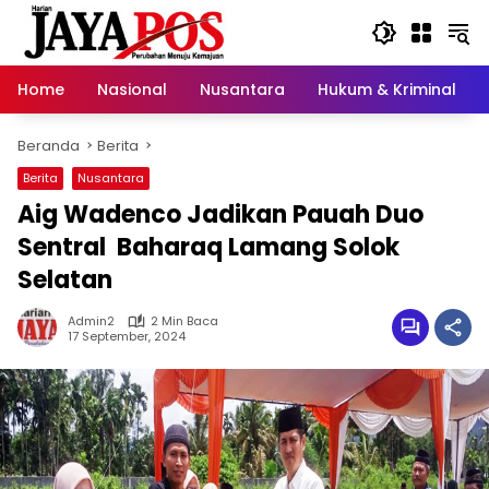
Langsung
ke
konten
Home
Nasional
Nusantara
Hukum & Kriminal
Beranda
Berita
Berita
Nusantara
Aig Wadenco Jadikan Pauah Duo
Sentral Baharaq Lamang Solok
Selatan
Admin2
2 Min Baca
17 September, 2024