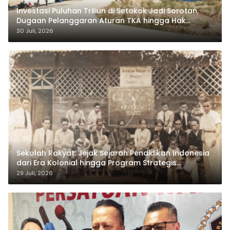
Investasi Puluhan Triliun di Setokok Jadi Sorotan,
Dugaan Pelanggaran Aturan TKA hingga Hak
Pekerja Mencuat
30 Juli, 2026
Sekolah Rakyat: Jejak Sejarah Pendidikan Indonesia
dari Era Kolonial hingga Program Strategis
Pemerintahan Prabowo
29 Juli, 2026