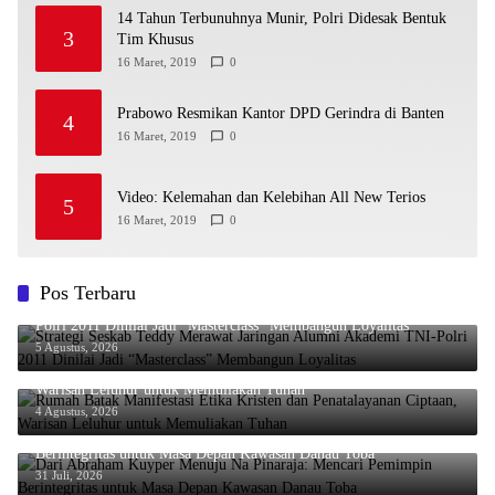
14 Tahun Terbunuhnya Munir, Polri Didesak Bentuk
3
Tim Khusus
16 Maret, 2019
0
Prabowo Resmikan Kantor DPD Gerindra di Banten
4
16 Maret, 2019
0
Video: Kelemahan dan Kelebihan All New Terios
5
16 Maret, 2019
0
Pos Terbaru
Strategi Seskab Teddy Merawat Jaringan Alumni Akademi TNI-
Polri 2011 Dinilai Jadi “Masterclass” Membangun Loyalitas
5 Agustus, 2026
Rumah Batak Manifestasi Etika Kristen dan Penatalayanan Ciptaan,
Warisan Leluhur untuk Memuliakan Tuhan
4 Agustus, 2026
Dari Abraham Kuyper Menuju Na Pinaraja: Mencari Pemimpin
Berintegritas untuk Masa Depan Kawasan Danau Toba
31 Juli, 2026