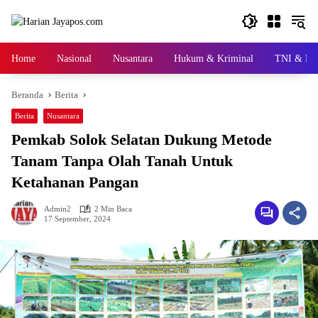
Langsung
ke
konten
Home
Nasional
Nusantara
Hukum & Kriminal
TNI & Pol
Beranda
Berita
Berita
Nusantara
Pemkab Solok Selatan Dukung Metode
Tanam Tanpa Olah Tanah Untuk
Ketahanan Pangan
Admin2
2 Min Baca
17 September, 2024