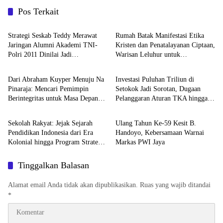
Pos Terkait
Berita
Berita
Strategi Seskab Teddy Merawat
Rumah Batak Manifestasi Etika
Jaringan Alumni Akademi TNI-
Kristen dan Penatalayanan Ciptaan,
Polri 2011 Dinilai Jadi
Warisan Leluhur untuk
Berita
Berita
“Masterclass” Membangun
Memuliakan Tuhan
Loyalitas
Dari Abraham Kuyper Menuju Na
Investasi Puluhan Triliun di
Pinaraja: Mencari Pemimpin
Setokok Jadi Sorotan, Dugaan
Berintegritas untuk Masa Depan
Pelanggaran Aturan TKA hingga
Berita
Berita
Kawasan Danau Toba
Hak Pekerja Mencuat
Sekolah Rakyat: Jejak Sejarah
Ulang Tahun Ke-59 Kesit B.
Pendidikan Indonesia dari Era
Handoyo, Kebersamaan Warnai
Kolonial hingga Program Strategis
Markas PWI Jaya
Pemerintahan Prabowo
Tinggalkan Balasan
Alamat email Anda tidak akan dipublikasikan.
Ruas yang wajib ditandai
*