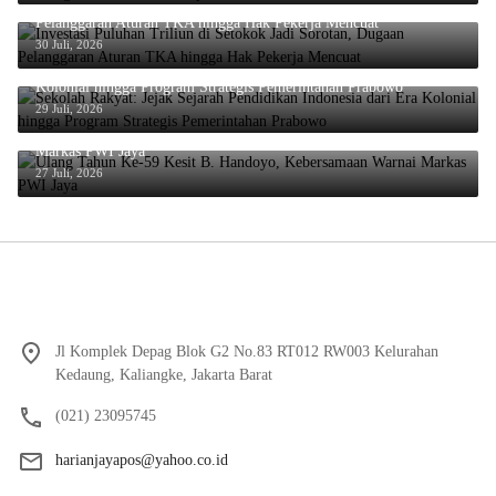
Investasi Puluhan Triliun di Setokok Jadi Sorotan, Dugaan
Pelanggaran Aturan TKA hingga Hak Pekerja Mencuat
30 Juli, 2026
Sekolah Rakyat: Jejak Sejarah Pendidikan Indonesia dari Era
Kolonial hingga Program Strategis Pemerintahan Prabowo
29 Juli, 2026
Ulang Tahun Ke-59 Kesit B. Handoyo, Kebersamaan Warnai
Markas PWI Jaya
27 Juli, 2026
Jl Komplek Depag Blok G2 No.83 RT012 RW003 Kelurahan
Kedaung, Kaliangke, Jakarta Barat
(021) 23095745
harianjayapos@yahoo.co.id