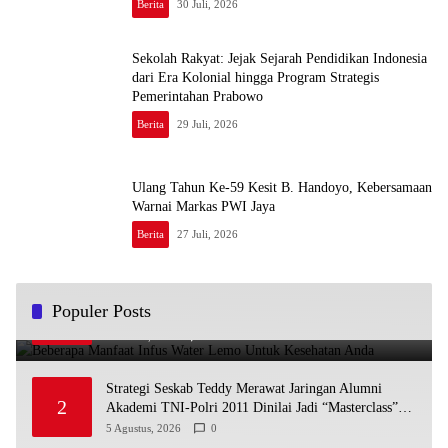
Berita
30 Juli, 2026
Sekolah Rakyat: Jejak Sejarah Pendidikan Indonesia
dari Era Kolonial hingga Program Strategis
Pemerintahan Prabowo
Berita
29 Juli, 2026
Ulang Tahun Ke-59 Kesit B. Handoyo, Kebersamaan
Warnai Markas PWI Jaya
Berita
27 Juli, 2026
Beberapa Manfaat Infus Water Lemo Untuk Kesehatan
Populer Posts
1
Anda
13 Maret, 2023
1
Strategi Seskab Teddy Merawat Jaringan Alumni
2
Akademi TNI-Polri 2011 Dinilai Jadi “Masterclass”
Membangun Loyalitas
5 Agustus, 2026
0