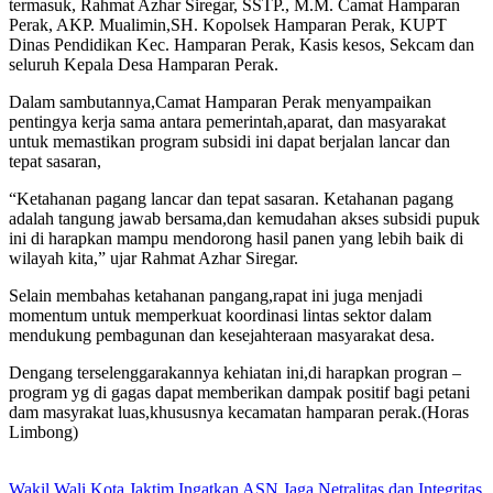
termasuk, Rahmat Azhar Siregar, SSTP., M.M. Camat Hamparan
Perak, AKP. Mualimin,SH. Kopolsek Hamparan Perak, KUPT
Dinas Pendidikan Kec. Hamparan Perak, Kasis kesos, Sekcam dan
seluruh Kepala Desa Hamparan Perak.
Dalam sambutannya,Camat Hamparan Perak menyampaikan
pentingya kerja sama antara pemerintah,aparat, dan masyarakat
untuk memastikan program subsidi ini dapat berjalan lancar dan
tepat sasaran,
“Ketahanan pagang lancar dan tepat sasaran. Ketahanan pagang
adalah tangung jawab bersama,dan kemudahan akses subsidi pupuk
ini di harapkan mampu mendorong hasil panen yang lebih baik di
wilayah kita,” ujar Rahmat Azhar Siregar.
Selain membahas ketahanan pangang,rapat ini juga menjadi
momentum untuk memperkuat koordinasi lintas sektor dalam
mendukung pembagunan dan kesejahteraan masyarakat desa.
Dengang terselenggarakannya kehiatan ini,di harapkan progran –
program yg di gagas dapat memberikan dampak positif bagi petani
dam masyrakat luas,khususnya kecamatan hamparan perak.(Horas
Limbong)
Wakil Wali Kota Jaktim Ingatkan ASN Jaga Netralitas dan Integritas