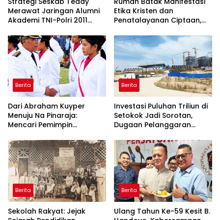
Strategi Seskab Teddy
Rumah Batak Manifestasi
Merawat Jaringan Alumni
Etika Kristen dan
Akademi TNI-Polri 2011
Penatalayanan Ciptaan,
Dinilai Jadi “Masterclass”
Warisan Leluhur untuk
Membangun Loyalitas
Memuliakan Tuhan
Berita
Berita
Dari Abraham Kuyper
Investasi Puluhan Triliun di
Menuju Na Pinaraja:
Setokok Jadi Sorotan,
Mencari Pemimpin
Dugaan Pelanggaran
Berintegritas untuk Masa
Aturan TKA hingga Hak
Depan Kawasan Danau
Pekerja Mencuat
Toba
Berita
Berita
Sekolah Rakyat: Jejak
Ulang Tahun Ke-59 Kesit B.