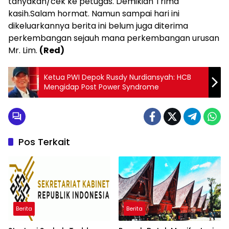
tanyakan/cek ke petugas. Demikian Trima
kasih.Salam hormat. Namun sampai hari ini
dikeluarkannya berita ini belum juga diterima
perkembangan sejauh mana perkembangan urusan
Mr. Lim.
(Red)
Ketua PWI Depok Rusdy Nurdiansyah: HCB
Mengidap Post Power Syndrome
Pos Terkait
Berita
Berita