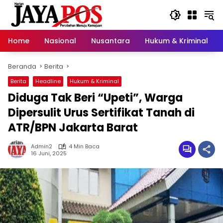
Langsung
ke
konten
Home
Nasional
Nusantara
Hukum & Kriminal
Beranda
Berita
Berita
Headline
Hukum & Kriminal
Diduga Tak Beri “Upeti”, Warga
Dipersulit Urus Sertifikat Tanah di
ATR/BPN Jakarta Barat
Admin2
4 Min Baca
16 Juni, 2025