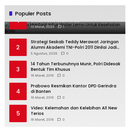
Populer Posts
Beberapa Manfaat Infus Water Lemo
1
Untuk Kesehatan Anda
13 Maret, 2023
1
Strategi Seskab Teddy Merawat Jaringan
2
Alumni Akademi TNI-Polri 2011 Dinilai Jadi
“Masterclass” Membangun Loyalitas
5 Agustus, 2026
0
14 Tahun Terbunuhnya Munir, Polri Didesak
3
Bentuk Tim Khusus
16 Maret, 2019
0
Prabowo Resmikan Kantor DPD Gerindra
4
di Banten
16 Maret, 2019
0
Video: Kelemahan dan Kelebihan All New
5
Terios
16 Maret, 2019
0