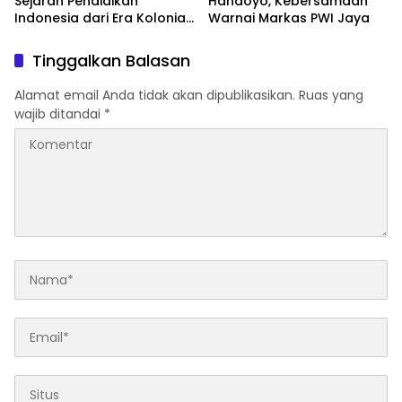
Sejarah Pendidikan
Handoyo, Kebersamaan
Indonesia dari Era Kolonial
Warnai Markas PWI Jaya
hingga Program Strategis
Pemerintahan Prabowo
Tinggalkan Balasan
Alamat email Anda tidak akan dipublikasikan.
Ruas yang
wajib ditandai
*