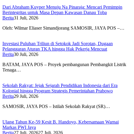
Dari Abraham Kuyper Menuju Na Pinaraja: Mencari Pemimpin
Berintegritas untuk Masa Depan Kawasan Danau Toba
Berita
31 Juli, 2026
Oleh: Wilmar Eliaser Simandjorang SAMOSIR, JAYA POS –…
Investasi Puluhan Triliun di Setokok Jadi Sorotan, Dugaan
Pelanggaran Aturan TKA hingga Hak Pekerja Mencuat
Berita
30 Juli, 2026
BATAM, JAYA POS – Proyek pembangunan Pembangkit Listrik
Tenaga…
Sekolah Rakyat: Jejak Sejarah Pendidikan Indonesia dari Era
Kolonial hingga Program Strategis Pemerintahan Prabowo
Berita
29 Juli, 2026
SAMOSIR, JAYA POS – Istilah Sekolah Rakyat (SR)…
Ulang Tahun Ke-59 Kesit B. Handoyo, Kebersamaan Warnai
Markas PWI Jaya
Berita
27 Juli, 2026
27 Juli, 2026