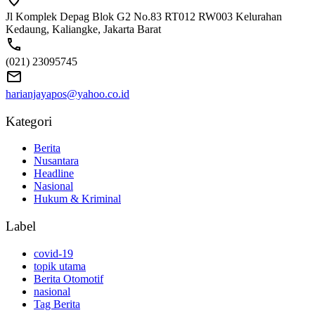
Jl Komplek Depag Blok G2 No.83 RT012 RW003 Kelurahan
Kedaung, Kaliangke, Jakarta Barat
(021) 23095745
harianjayapos@yahoo.co.id
Kategori
Berita
Nusantara
Headline
Nasional
Hukum & Kriminal
Label
covid-19
topik utama
Berita Otomotif
nasional
Tag Berita