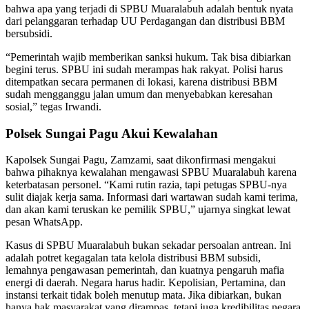
bahwa apa yang terjadi di SPBU Muaralabuh adalah bentuk nyata
dari pelanggaran terhadap UU Perdagangan dan distribusi BBM
bersubsidi.
“Pemerintah wajib memberikan sanksi hukum. Tak bisa dibiarkan
begini terus. SPBU ini sudah merampas hak rakyat. Polisi harus
ditempatkan secara permanen di lokasi, karena distribusi BBM
sudah mengganggu jalan umum dan menyebabkan keresahan
sosial,” tegas Irwandi.
Polsek Sungai Pagu Akui Kewalahan
Kapolsek Sungai Pagu, Zamzami, saat dikonfirmasi mengakui
bahwa pihaknya kewalahan mengawasi SPBU Muaralabuh karena
keterbatasan personel. “Kami rutin razia, tapi petugas SPBU-nya
sulit diajak kerja sama. Informasi dari wartawan sudah kami terima,
dan akan kami teruskan ke pemilik SPBU,” ujarnya singkat lewat
pesan WhatsApp.
Kasus di SPBU Muaralabuh bukan sekadar persoalan antrean. Ini
adalah potret kegagalan tata kelola distribusi BBM subsidi,
lemahnya pengawasan pemerintah, dan kuatnya pengaruh mafia
energi di daerah. Negara harus hadir. Kepolisian, Pertamina, dan
instansi terkait tidak boleh menutup mata. Jika dibiarkan, bukan
hanya hak masyarakat yang dirampas, tetapi juga kredibilitas negara