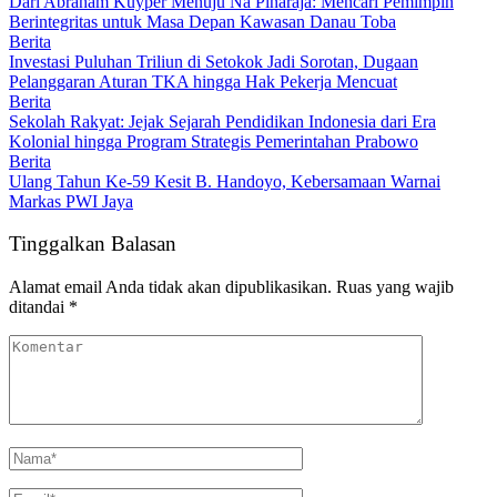
Dari Abraham Kuyper Menuju Na Pinaraja: Mencari Pemimpin
Berintegritas untuk Masa Depan Kawasan Danau Toba
Berita
Investasi Puluhan Triliun di Setokok Jadi Sorotan, Dugaan
Pelanggaran Aturan TKA hingga Hak Pekerja Mencuat
Berita
Sekolah Rakyat: Jejak Sejarah Pendidikan Indonesia dari Era
Kolonial hingga Program Strategis Pemerintahan Prabowo
Berita
Ulang Tahun Ke-59 Kesit B. Handoyo, Kebersamaan Warnai
Markas PWI Jaya
Tinggalkan Balasan
Alamat email Anda tidak akan dipublikasikan.
Ruas yang wajib
ditandai
*