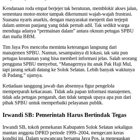
Kendaraan roda empat berjejer tak beraturan, memblokir akses jalan,
sementara motor-motor tampak dikerumuni wajah-wajah frustrasi.
Suasana nyaris anarkis, dengan masyarakat menjerit dan terjepit
dalam antrean panjang yang tidak pernah adil. Tak sedikit warga
menduga adanya “permainan dalam” antara oknum petugas SPBU
dan mafia BBM.
Tim Jaya Pos mencoba meminta keterangan langsung dari
manajemen SPBU. Namun, sesampainya di lokasi, tak satu pun
petugas keamanan yang bisa memberi informasi jelas. Salah seorang
pengguna SPBU menyebut, “Managernya itu anak Pak Haji Mul,
tapi jarang sekali datang ke Solok Selatan. Lebih banyak waktunya
di Padang,” ujarnya.
Ketiadaan tanggung jawab dan absennya figur pengelola
memperparah kekacauan. Tidak ada papan informasi manajemen,
tidak ada petugas pengarah, dan tidak tampak upaya apa pun dari
pihak SPBU untuk memperbaiki pelayanan publik.
Irwandi SB: Pemerintah Harus Bertindak Tegas
Irwandi SB, tokoh pemekaran Kabupaten Solok Selatan sekaligus
mantan anggota DPRD periode 1999–2004, mengecam keras
kondisi ini. Dalam wawancara bersama Jaya Pos, ia menegaskan