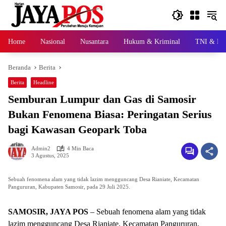
Langsung
ke
konten
Home
Nasional
Nusantara
Hukum & Kriminal
TNI & Pol
Beranda
Berita
Berita
Headline
Semburan Lumpur dan Gas di Samosir
Bukan Fenomena Biasa: Peringatan Serius
bagi Kawasan Geopark Toba
Admin2
4 Min Baca
3 Agustus, 2025
Sebuah fenomena alam yang tidak lazim mengguncang Desa Rianiate, Kecamatan
Pangururan, Kabupaten Samosir, pada 29 Juli 2025.
SAMOSIR, JAYA POS
– Sebuah fenomena alam yang tidak
lazim mengguncang Desa Rianiate, Kecamatan Pangururan,