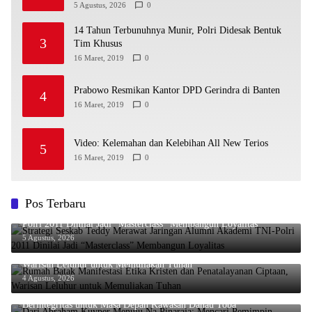
Membangun Loyalitas
5 Agustus, 2026
0
14 Tahun Terbunuhnya Munir, Polri Didesak Bentuk
3
Tim Khusus
16 Maret, 2019
0
Prabowo Resmikan Kantor DPD Gerindra di Banten
4
16 Maret, 2019
0
Video: Kelemahan dan Kelebihan All New Terios
5
16 Maret, 2019
0
Pos Terbaru
Strategi Seskab Teddy Merawat Jaringan Alumni Akademi TNI-
Polri 2011 Dinilai Jadi “Masterclass” Membangun Loyalitas
5 Agustus, 2026
Rumah Batak Manifestasi Etika Kristen dan Penatalayanan Ciptaan,
Warisan Leluhur untuk Memuliakan Tuhan
4 Agustus, 2026
Dari Abraham Kuyper Menuju Na Pinaraja: Mencari Pemimpin
Berintegritas untuk Masa Depan Kawasan Danau Toba