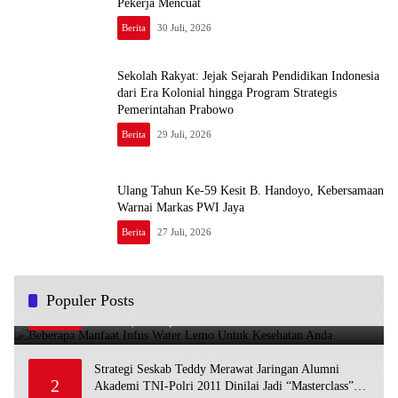
Pekerja Mencuat
Berita
30 Juli, 2026
Sekolah Rakyat: Jejak Sejarah Pendidikan Indonesia
dari Era Kolonial hingga Program Strategis
Pemerintahan Prabowo
Berita
29 Juli, 2026
Ulang Tahun Ke-59 Kesit B. Handoyo, Kebersamaan
Warnai Markas PWI Jaya
Berita
27 Juli, 2026
Beberapa Manfaat Infus Water Lemo Untuk Kesehatan
Populer Posts
1
Anda
13 Maret, 2023
1
Strategi Seskab Teddy Merawat Jaringan Alumni
2
Akademi TNI-Polri 2011 Dinilai Jadi “Masterclass”