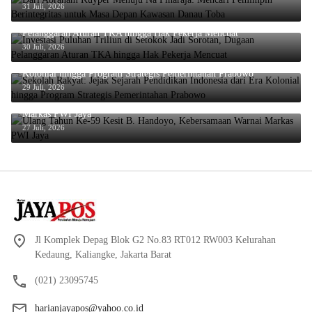
31 Juli, 2026
Investasi Puluhan Triliun di Setokok Jadi Sorotan, Dugaan
Pelanggaran Aturan TKA hingga Hak Pekerja Mencuat
30 Juli, 2026
Sekolah Rakyat: Jejak Sejarah Pendidikan Indonesia dari Era
Kolonial hingga Program Strategis Pemerintahan Prabowo
29 Juli, 2026
Ulang Tahun Ke-59 Kesit B. Handoyo, Kebersamaan Warnai
Markas PWI Jaya
27 Juli, 2026
Jl Komplek Depag Blok G2 No.83 RT012 RW003 Kelurahan
Kedaung, Kaliangke, Jakarta Barat
(021) 23095745
harianjayapos@yahoo.co.id