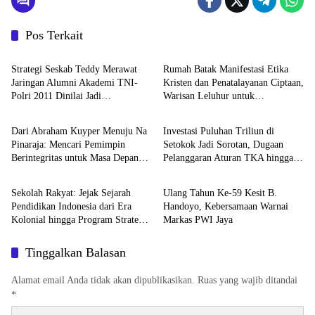
Pos Terkait
Berita
Berita
Strategi Seskab Teddy Merawat
Rumah Batak Manifestasi Etika
Jaringan Alumni Akademi TNI-
Kristen dan Penatalayanan Ciptaan,
Polri 2011 Dinilai Jadi
Warisan Leluhur untuk
Berita
Berita
“Masterclass” Membangun
Memuliakan Tuhan
Loyalitas
Dari Abraham Kuyper Menuju Na
Investasi Puluhan Triliun di
Pinaraja: Mencari Pemimpin
Setokok Jadi Sorotan, Dugaan
Berintegritas untuk Masa Depan
Pelanggaran Aturan TKA hingga
Berita
Berita
Kawasan Danau Toba
Hak Pekerja Mencuat
Sekolah Rakyat: Jejak Sejarah
Ulang Tahun Ke-59 Kesit B.
Pendidikan Indonesia dari Era
Handoyo, Kebersamaan Warnai
Kolonial hingga Program Strategis
Markas PWI Jaya
Pemerintahan Prabowo
Tinggalkan Balasan
Alamat email Anda tidak akan dipublikasikan.
Ruas yang wajib ditandai
*