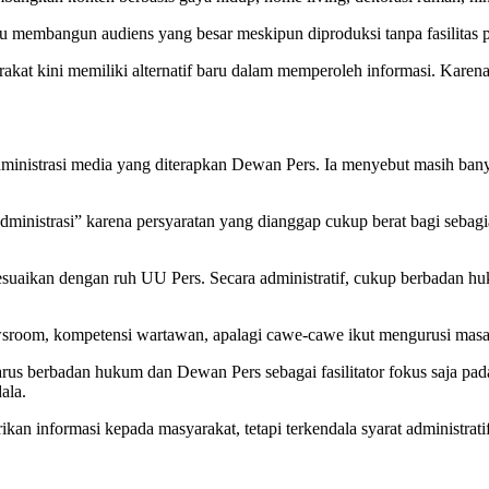
u membangun audiens yang besar meskipun diproduksi tanpa fasilitas 
 kini memiliki alternatif baru dalam memperoleh informasi. Karena itu
dministrasi media yang diterapkan Dewan Pers. Ia menyebut masih bany
inistrasi” karena persyaratan yang dianggap cukup berat bagi sebagian
 disesuaikan dengan ruh UU Pers. Secara administratif, cukup berbada
newsroom, kompetensi wartawan, apalagi cawe-cawe ikut mengurusi ma
arus berbadan hukum dan Dewan Pers sebagai fasilitator fokus saja pa
ala.
an informasi kepada masyarakat, tetapi terkendala syarat administratif