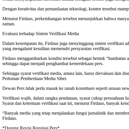
Dengan kreativitas dan pemanfaatan teknologi, konten tersebut mamp
Menurut Firdaus, perkembangan tersebut menunjukkan bahwa masyarakat
zaman.
Evaluasi terhadap Sistem Verifikasi Media
Dalam kesempatan itu, Firdaus juga menyinggung sistem verifikasi a
yang mengalami kesulitan memenuhi persyaratan verifikasi.
Firdaus menggambarkan kondisi tersebut sebagai bentuk “hambatan adm
sehingga dapat menjadi penghambat kemerdekaan pers.
Sehingga syarat verifikasi media, antara lain, harus dievaluasi dan
Pedoman Pemberitaan Media Siber.
Dewan Pers tidak perlu masuk ke ranah konstituen seperti urusan 
Verifikasi wajib, dalam rangka pendataan, syarat cukup perusahaan h
Syarat dan ketentuan verifikasi saat ini, menurut Firdaus, banyak kend
“Banyak media yang tetap menjalankan fungsi jurnalistik dan memberik
Firdaus.
*Dorong Revisi Regulasi Pers*