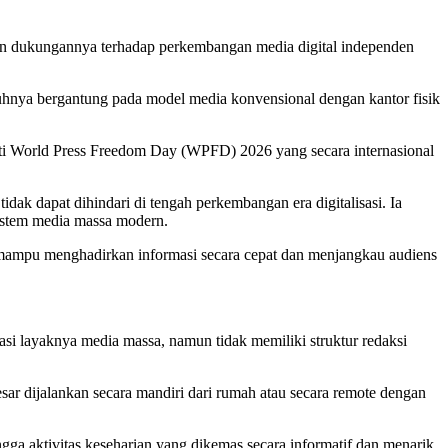
an dukungannya terhadap perkembangan media digital independen
nuhnya bergantung pada model media konvensional dengan kantor fisik
ti World Press Freedom Day (WPFD) 2026 yang secara internasional
dak dapat dihindari di tengah perkembangan era digitalisasi. Ia
sistem media massa modern.
api mampu menghadirkan informasi secara cepat dan menjangkau audiens
asi layaknya media massa, namun tidak memiliki struktur redaksi
sar dijalankan secara mandiri dari rumah atau secara remote dengan
ga aktivitas keseharian yang dikemas secara informatif dan menarik.