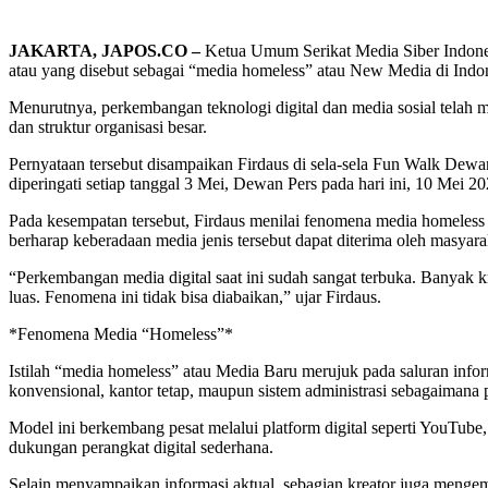
JAKARTA, JAPOS.CO –
Ketua Umum Serikat Media Siber Indones
atau yang disebut sebagai “media homeless” atau New Media di Indon
Menurutnya, perkembangan teknologi digital dan media sosial telah 
dan struktur organisasi besar.
Pernyataan tersebut disampaikan Firdaus di sela-sela Fun Walk De
diperingati setiap tanggal 3 Mei, Dewan Pers pada hari ini, 10 Mei 20
Pada kesempatan tersebut, Firdaus menilai fenomena media homeless m
berharap keberadaan media jenis tersebut dapat diterima oleh masyar
“Perkembangan media digital saat ini sudah sangat terbuka. Banyak k
luas. Fenomena ini tidak bisa diabaikan,” ujar Firdaus.
*Fenomena Media “Homeless”*
Istilah “media homeless” atau Media Baru merujuk pada saluran infor
konvensional, kantor tetap, maupun sistem administrasi sebagaiman
Model ini berkembang pesat melalui platform digital seperti YouTube
dukungan perangkat digital sederhana.
Selain menyampaikan informasi aktual, sebagian kreator juga mengemb