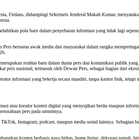
ia, Firdaus, didampingi Sekretaris Jenderal Makali Kumar, menyatak
esia.
melahirkan pola baru dalam penyebaran informasi yang tidak lagi sepe
wan Pers bersama awak media dan masyarakat dalam rangka memperinga
26.
erupakan realitas baru dalam dunia pers dan komunikasi publik yang ti
akat pers nasional, termasuk oleh Dewan Pers, sebagai bagian dari eko
reator informasi yang bekerja secara mandiri, tanpa kantor fisik, tet
masi atau kreator konten digital yang menyajikan berita maupun inform
a perusahaan pers pada umumnya.
, TikTok, Instagram, podcast, maupun media sosial lainnya. Sebagian be
angkan konten berbasis gaya hidup, home living, dekorasi rumah, hing