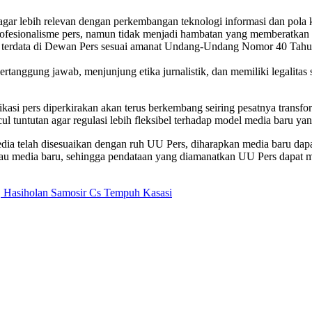
gar lebih relevan dengan perkembangan teknologi informasi dan pola k
profesionalisme pers, namun tidak menjadi hambatan yang memberatkan 
terdata di Dewan Pers sesuai amanat Undang-Undang Nomor 40 Tahun 
bertanggung jawab, menjunjung etika jurnalistik, dan memiliki legalit
i pers diperkirakan akan terus berkembang seiring pesatnya transformasi
cul tuntutan agar regulasi lebih fleksibel terhadap model media baru yan
edia telah disesuaikan dengan ruh UU Pers, diharapkan media baru dap
kau media baru, sehingga pendataan yang diamanatkan UU Pers dapat 
, Hasiholan Samosir Cs Tempuh Kasasi