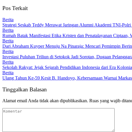
Pos Terkait
Berita
Strategi Seskab Teddy Merawat Jaringan Alumni Akademi TNI-Polri 
Berita
Rumah Batak Manifestasi Etika Kristen dan Penatalayanan Ciptaan,
Berita
Dari Abraham Kuyper Menuju Na Pinaraja: Mencari Pemimpin Beri
Berita
Investasi Puluhan Triliun di Setokok Jadi Sorotan, Dugaan Pelangg
Berita
Sekolah Rakyat: Jejak Sejarah Pendidikan Indonesia dari Era Koloni
Berita
Ulang Tahun Ke-59 Kesit B. Handoyo, Kebersamaan Warnai Marka
Tinggalkan Balasan
Alamat email Anda tidak akan dipublikasikan.
Ruas yang wajib ditan