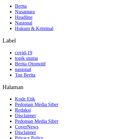
Berita
Nusantara
Headline
Nasional
Hukum & Kriminal
Label
covid-19
topik utama
Berita Otomotif
nasional
Tag Berita
Halaman
Kode Etik
Pedoman Media Siber
Redaksi
Disclaimer
Pedoman Media Siber
CoverNews
Disclaimer
Privacy Policy