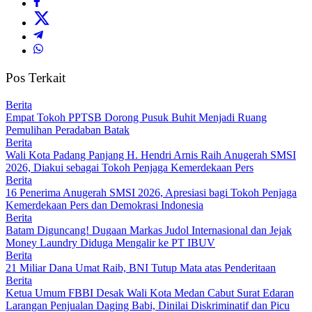
Pos Terkait
Berita
Empat Tokoh PPTSB Dorong Pusuk Buhit Menjadi Ruang
Pemulihan Peradaban Batak
Berita
Wali Kota Padang Panjang H. Hendri Arnis Raih Anugerah SMSI
2026, Diakui sebagai Tokoh Penjaga Kemerdekaan Pers
Berita
16 Penerima Anugerah SMSI 2026, Apresiasi bagi Tokoh Penjaga
Kemerdekaan Pers dan Demokrasi Indonesia
Berita
Batam Diguncang! Dugaan Markas Judol Internasional dan Jejak
Money Laundry Diduga Mengalir ke PT IBUV
Berita
21 Miliar Dana Umat Raib, BNI Tutup Mata atas Penderitaan
Berita
Ketua Umum FBBI Desak Wali Kota Medan Cabut Surat Edaran
Larangan Penjualan Daging Babi, Dinilai Diskriminatif dan Picu