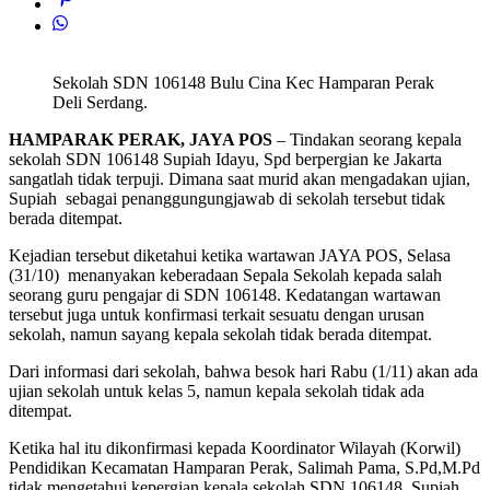
Sekolah SDN 106148 Bulu Cina Kec Hamparan Perak
Deli Serdang.
HAMPARAK PERAK, JAYA POS
– Tindakan seorang kepala
sekolah SDN 106148 Supiah Idayu, Spd berpergian ke Jakarta
sangatlah tidak terpuji. Dimana saat murid akan mengadakan ujian,
Supiah sebagai penanggungungjawab di sekolah tersebut tidak
berada ditempat.
Kejadian tersebut diketahui ketika wartawan JAYA POS, Selasa
(31/10) menanyakan keberadaan Sepala Sekolah kepada salah
seorang guru pengajar di SDN 106148. Kedatangan wartawan
tersebut juga untuk konfirmasi terkait sesuatu dengan urusan
sekolah, namun sayang kepala sekolah tidak berada ditempat.
Dari informasi dari sekolah, bahwa besok hari Rabu (1/11) akan ada
ujian sekolah untuk kelas 5, namun kepala sekolah tidak ada
ditempat.
Ketika hal itu dikonfirmasi kepada Koordinator Wilayah (Korwil)
Pendidikan Kecamatan Hamparan Perak, Salimah Pama, S.Pd,M.Pd
tidak mengetahui kepergian kepala sekolah SDN 106148, Supiah