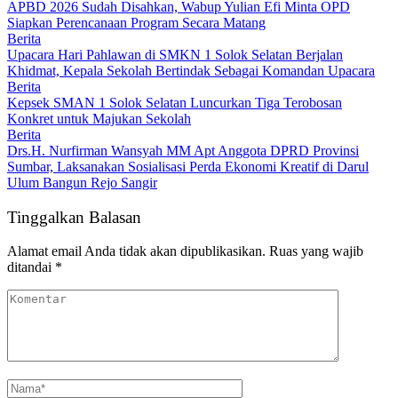
APBD 2026 Sudah Disahkan, Wabup Yulian Efi Minta OPD
Siapkan Perencanaan Program Secara Matang
Berita
Upacara Hari Pahlawan di SMKN 1 Solok Selatan Berjalan
Khidmat, Kepala Sekolah Bertindak Sebagai Komandan Upacara
Berita
Kepsek SMAN 1 Solok Selatan Luncurkan Tiga Terobosan
Konkret untuk Majukan Sekolah
Berita
Drs.H. Nurfirman Wansyah MM Apt Anggota DPRD Provinsi
Sumbar, Laksanakan Sosialisasi Perda Ekonomi Kreatif di Darul
Ulum Bangun Rejo Sangir
Tinggalkan Balasan
Alamat email Anda tidak akan dipublikasikan.
Ruas yang wajib
ditandai
*