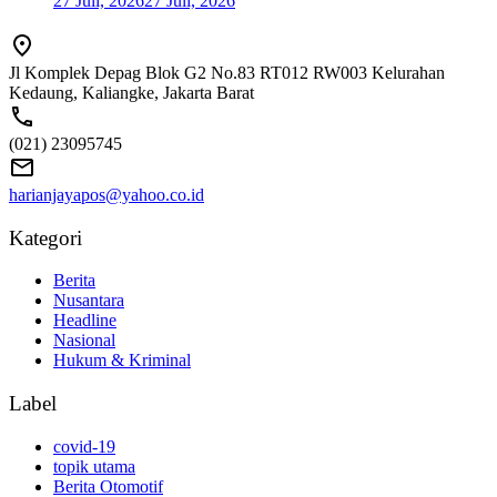
27 Juli, 2026
27 Juli, 2026
Jl Komplek Depag Blok G2 No.83 RT012 RW003 Kelurahan
Kedaung, Kaliangke, Jakarta Barat
(021) 23095745
harianjayapos@yahoo.co.id
Kategori
Berita
Nusantara
Headline
Nasional
Hukum & Kriminal
Label
covid-19
topik utama
Berita Otomotif