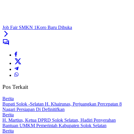
Job Fair SMKN 1Koro Baru Dibuka
Pos Terkait
Berita
Bupati Solok -Selatan H. Khairunas, Perjuangkan Percepatan 8
Nagari Persiapan Di Definitifkan
Berita
H. Martius, Ketua DPRD Solok Selatan, Hadiri Penyerahan
Bantuan UMKM Pemerintah Kabupaten Solok Selatan
Berita