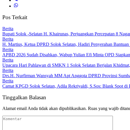
Pos Terkait
Berita
Bupati Solok -Selatan H. Khairunas, Perjuangkan Percepatan 8 Nagar
Berita
H. Martius, Ketua DPRD Solok Selatan, Hadiri Penyerahan Bantu
Berita
APBD 2026 Sudah Disahkan, Wabup Yulian Efi Minta OPD Siapkan
Berita
Upacara Hari Pahlawan di SMKN 1 Solok Selatan Berjalan Khidmat
Berita
Drs.H. Nurfirman Wansyah MM Apt Anggota DPRD Provinsi Sumbar, 
Berita
Camat KPGD Solok Selatan, Adila Rekriyaldi, S.Sos: Blank Spot di 
Tinggalkan Balasan
Alamat email Anda tidak akan dipublikasikan.
Ruas yang wajib ditan