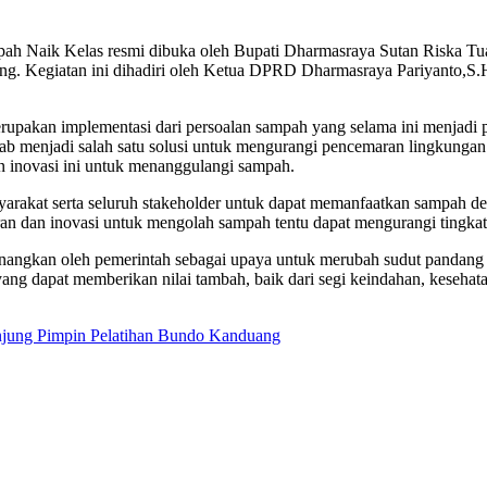
ah Naik Kelas resmi dibuka oleh Bupati Dharmasraya Sutan Riska Tua
. Kegiatan ini dihadiri oleh Ketua DPRD Dharmasraya Pariyanto,S.
pakan implementasi dari persoalan sampah yang selama ini menjadi pe
ebab menjadi salah satu solusi untuk mengurangi pencemaran lingkung
n inovasi ini untuk menanggulangi sampah.
kat serta seluruh stakeholder untuk dapat memanfaatkan sampah de
daran dan inovasi untuk mengolah sampah tentu dapat mengurangi ting
icanangkan oleh pemerintah sebagai upaya untuk merubah sudut pandang
g dapat memberikan nilai tambah, baik dari segi keindahan, kesehata
unjung Pimpin Pelatihan Bundo Kanduang