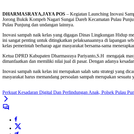
DHARMASRAYA,JAYA POS
– Kegiatan Launching Inovasi Samp
Jorong Bukik Kompeh Nagari Sungai Dareh Kecamatan Pulau Punjung
Pulau Punjung dan undangan lainnya.
Inovasi sampah naik kelas yang digagas Dinas Lingkungan Hidup meru
ini sangat penting untuk ditingkatkan pelaksanaannya di lapangan s
kelas pemerintah berharap agar masyarakat bersama-sama menerapka
Ketua DPRD Kabupaten Dharmasraya Pariyanto,S.H mengajak masyara
dimanfaatkan dan memiliki nilai jual di pasar. Dengan adanya kesa
Inovasi sampah naik kelas ini merupakan salah satu strategi yang d
masyarakat harus memandang persoalan sampah merupakan sesuatu yan
Perkuat Kesadaran Digital Dan Perlindungan Anak, Polsek Pulau P