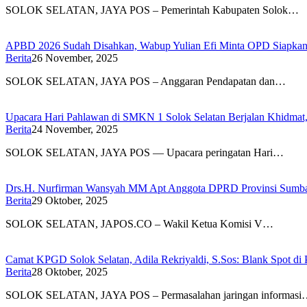
SOLOK SELATAN, JAYA POS – Pemerintah Kabupaten Solok…
APBD 2026 Sudah Disahkan, Wabup Yulian Efi Minta OPD Siapkan
Berita
26 November, 2025
SOLOK SELATAN, JAYA POS – Anggaran Pendapatan dan…
Upacara Hari Pahlawan di SMKN 1 Solok Selatan Berjalan Khidmat
Berita
24 November, 2025
SOLOK SELATAN, JAYA POS — Upacara peringatan Hari…
Drs.H. Nurfirman Wansyah MM Apt Anggota DPRD Provinsi Sumbar, 
Berita
29 Oktober, 2025
SOLOK SELATAN, JAPOS.CO – Wakil Ketua Komisi V…
Camat KPGD Solok Selatan, Adila Rekriyaldi, S.Sos: Blank Spot di 
Berita
28 Oktober, 2025
SOLOK SELATAN, JAYA POS – Permasalahan jaringan informas