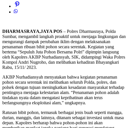
DHARMASRAYA,JAYA POS
– Polres Dharmasraya, Polda
Sumbar, mengambil langkah proaktif untuk menjaga lingkungan dan
mengurangi dampak perubahan iklim dengan melaksanakan
penanaman ribuan bibit pohon secara serentak. Kegiatan yang
bertema “Sepuluh Juta Pohon Bersama Polri” dipimpin langsung
oleh Kapolres AKBP Nurhadiansyah, SIK, didampingi Waka Polres
Kompol Andri Nugroho, dan melibatkan kehadiran Bhayangkari
Rabu, 15/11/ 2023.
AKBP Nurhadiansyah menyatakan bahwa kegiatan penanaman
pohon secara serentak ini melibatkan seluruh Polda, polres, dan
polsek dengan tujuan meningkatkan kesadaran masyarakat terhadap
pentingnya menjaga kelestarian alam. “Penanaman pohon adalah
tindakan nyata dalam mengatasi keprihatinan akan terus
berlangsungnya eksploitasi alam,” ungkapnya.
Ratusan bibit pohon, termasuk berbagai jenis buah seperti mangga,
durian, manggis, dan lainnya, ditanam sebagai investasi untuk masa
depan. Kapolres berharap bahwa pohon-pohon ini akan
memberikan manfaat jangka panjang bagi generasi mendatang.