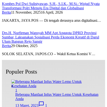
Kombes Pol Dwi Sulistyawan, S.H., S.I.K., M.Si.: Wujud Nyata
Transformasi Polri Menuju Era Digital dan Globalisasi
Berita
11 November, 2025
16 April, 2026
JAKARTA, JAYA POS — Di tengah derasnya arus digitalisasi…
Drs.H. Nurfirman Wansyah MM Apt Anggota DPRD Provinsi
Sumbar, Laksanakan Sosialisasi Perda Ekonomi Kreatif di Darul
Ulum Bangun Rejo Sangir
Berita
29 Oktober, 2025
SOLOK SELATAN, JAPOS.CO – Wakil Ketua Komisi V…
Populer Posts
1
Beberapa Manfaat Infus Water Lemo Untuk Kesehatan
Anda
13 Maret, 2023
1