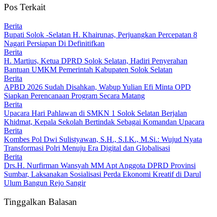
Pos Terkait
Berita
Bupati Solok -Selatan H. Khairunas, Perjuangkan Percepatan 8
Nagari Persiapan Di Definitifkan
Berita
H. Martius, Ketua DPRD Solok Selatan, Hadiri Penyerahan
Bantuan UMKM Pemerintah Kabupaten Solok Selatan
Berita
APBD 2026 Sudah Disahkan, Wabup Yulian Efi Minta OPD
Siapkan Perencanaan Program Secara Matang
Berita
Upacara Hari Pahlawan di SMKN 1 Solok Selatan Berjalan
Khidmat, Kepala Sekolah Bertindak Sebagai Komandan Upacara
Berita
Kombes Pol Dwi Sulistyawan, S.H., S.I.K., M.Si.: Wujud Nyata
Transformasi Polri Menuju Era Digital dan Globalisasi
Berita
Drs.H. Nurfirman Wansyah MM Apt Anggota DPRD Provinsi
Sumbar, Laksanakan Sosialisasi Perda Ekonomi Kreatif di Darul
Ulum Bangun Rejo Sangir
Tinggalkan Balasan