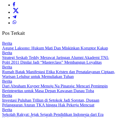
Pos Terkait
Berita
Agung Laksono: Hukum Mati Dan Miskinkan Koruptor Kakap
Berita
Strategi Seskab Teddy Merawat Jaringan Alumni Akademi TNI-
Polri 2011 Dinilai Jadi “Masterclass” Membangun Loyalitas
Berita
Rumah Batak Manifestasi Etika Kristen dan Penatalayanan Ciptaan,
Warisan Leluhur untuk Memuliakan Tuhan
Berita
Dari Abraham Kuyper Menuju Na Pinaraja: Mencari Pemimpin
Berintegritas untuk Masa Depan Kawasan Danau Toba
Berita
Investasi Puluhan Triliun di Setokok Jadi Sorotan, Dugaan
Pelanggaran Aturan TKA hingga Hak Pekerja Mencuat
Berita
Sekolah Rakyat: Jejak Sejarah Pendidikan Indonesia dari Era