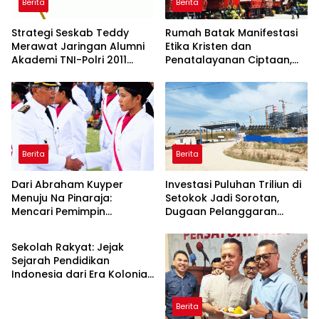
Berita
Berita
Strategi Seskab Teddy
Rumah Batak Manifestasi
Merawat Jaringan Alumni
Etika Kristen dan
Akademi TNI-Polri 2011
Penatalayanan Ciptaan,
Dinilai Jadi “Masterclass”
Warisan Leluhur untuk
Membangun Loyalitas
Memuliakan Tuhan
Berita
Berita
Dari Abraham Kuyper
Investasi Puluhan Triliun di
Menuju Na Pinaraja:
Setokok Jadi Sorotan,
Mencari Pemimpin
Dugaan Pelanggaran
Berita
Berintegritas untuk Masa
Aturan TKA hingga Hak
Depan Kawasan Danau
Pekerja Mencuat
Sekolah Rakyat: Jejak
Toba
Sejarah Pendidikan
Indonesia dari Era Kolonial
hingga Program Strategis
Pemerintahan Prabowo
Berita