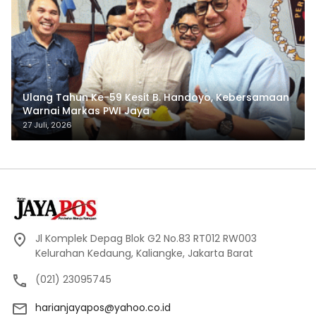
Ulang Tahun Ke-59 Kesit B. Handoyo, Kebersamaan
Warnai Markas PWI Jaya
27 Juli, 2026
Jl Komplek Depag Blok G2 No.83 RT012 RW003
Kelurahan Kedaung, Kaliangke, Jakarta Barat
(021) 23095745
harianjayapos@yahoo.co.id