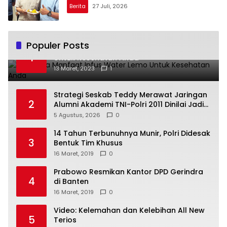
Berita
27 Juli, 2026
Populer Posts
Beberapa Manfaat Infus Water Lemo
1
Untuk Kesehatan Anda
13 Maret, 2023
1
Strategi Seskab Teddy Merawat Jaringan
2
Alumni Akademi TNI-Polri 2011 Dinilai Jadi
“Masterclass” Membangun Loyalitas
5 Agustus, 2026
0
14 Tahun Terbunuhnya Munir, Polri Didesak
3
Bentuk Tim Khusus
16 Maret, 2019
0
Prabowo Resmikan Kantor DPD Gerindra
4
di Banten
16 Maret, 2019
0
Video: Kelemahan dan Kelebihan All New
5
Terios