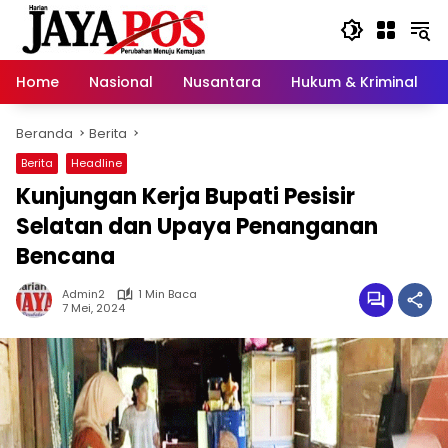
Langsung
ke
konten
Home
Nasional
Nusantara
Hukum & Kriminal
Beranda
Berita
Berita
Headline
Kunjungan Kerja Bupati Pesisir
Selatan dan Upaya Penanganan
Bencana
Admin2
1 Min Baca
7 Mei, 2024