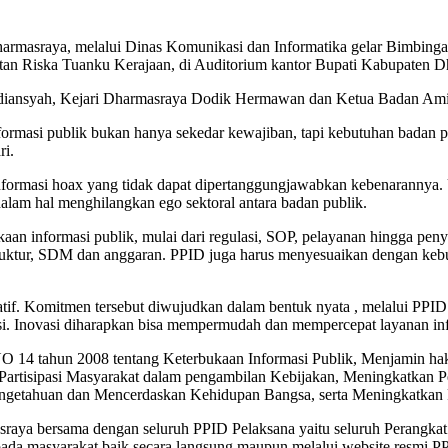
rmasraya, melalui Dinas Komunikasi dan Informatika gelar Bimbinga
an Riska Tuanku Kerajaan, di Auditorium kantor Bupati Kabupaten Dha
iansyah, Kejari Dharmasraya Dodik Hermawan dan Ketua Badan Amil 
masi publik bukan hanya sekedar kewajiban, tapi kebutuhan badan pub
ri.
informasi hoax yang tidak dapat dipertanggungjawabkan kebenarannya. U
alam hal menghilangkan ego sektoral antara badan publik.
kaan informasi publik, mulai dari regulasi, SOP, pelayanan hingga peny
truktur, SDM dan anggaran. PPID juga harus menyesuaikan dengan kebu
atif. Komitmen tersebut diwujudkan dalam bentuk nyata , melalui PP
si. Inovasi diharapkan bisa mempermudah dan mempercepat layanan inf
NO 14 tahun 2008 tentang Keterbukaan Informasi Publik, Menjamin ha
, Partisipasi Masyarakat dalam pengambilan Kebijakan, Meningkatka
etahuan dan Mencerdaskan Kehidupan Bangsa, serta Meningkatkan Pen
raya bersama dengan seluruh PPID Pelaksana yaitu seluruh Perangka
ada masyarakat baik secara langsung maupun melalui website resmi 