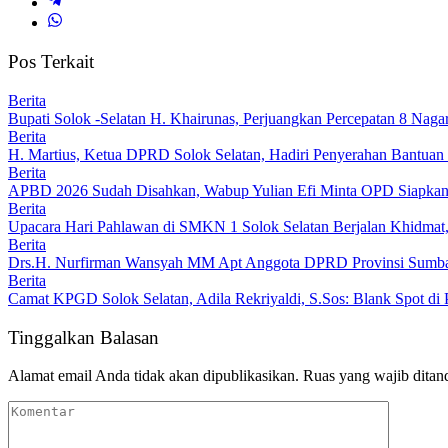
Pos Terkait
Berita
Bupati Solok -Selatan H. Khairunas, Perjuangkan Percepatan 8 Nagar
Berita
H. Martius, Ketua DPRD Solok Selatan, Hadiri Penyerahan Bantu
Berita
APBD 2026 Sudah Disahkan, Wabup Yulian Efi Minta OPD Siapkan
Berita
Upacara Hari Pahlawan di SMKN 1 Solok Selatan Berjalan Khidmat
Berita
Drs.H. Nurfirman Wansyah MM Apt Anggota DPRD Provinsi Sumbar, 
Berita
Camat KPGD Solok Selatan, Adila Rekriyaldi, S.Sos: Blank Spot di 
Tinggalkan Balasan
Alamat email Anda tidak akan dipublikasikan.
Ruas yang wajib ditan