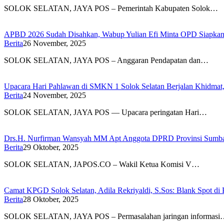
SOLOK SELATAN, JAYA POS – Pemerintah Kabupaten Solok…
APBD 2026 Sudah Disahkan, Wabup Yulian Efi Minta OPD Siapkan
Berita
26 November, 2025
SOLOK SELATAN, JAYA POS – Anggaran Pendapatan dan…
Upacara Hari Pahlawan di SMKN 1 Solok Selatan Berjalan Khidmat
Berita
24 November, 2025
SOLOK SELATAN, JAYA POS — Upacara peringatan Hari…
Drs.H. Nurfirman Wansyah MM Apt Anggota DPRD Provinsi Sumbar, 
Berita
29 Oktober, 2025
SOLOK SELATAN, JAPOS.CO – Wakil Ketua Komisi V…
Camat KPGD Solok Selatan, Adila Rekriyaldi, S.Sos: Blank Spot di 
Berita
28 Oktober, 2025
SOLOK SELATAN, JAYA POS – Permasalahan jaringan informas