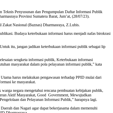
n Teknis Penyusunan dan Pengumpulan Daftar Informasi Publik
rmasraya Provinsi Sumatera Barat, Jum’at, (28/07/23).
Zakat Nasional (Baznas) Dharmasraya, Z.Lubis.
likasi. Budaya keterbukaan informasi harus menjadi nafas birokrasi
ntuk itu, jangan jadikan keterbukaan informasi publik sebagai lip
elesaian sengketa informasi publik, Keterbukaan informasi
tuhan masyarakat dalam pola pelayanan informasi publik,” kata
ID Utama harus melakukan pengawasan terhadap PPID mulai dari
ormasi ke masyarakat.
k warga negara mengetahui rencana pembuatan kebijakan publik,
n Peran Aktif Masyarakat, Good Government, Mewujudkan
gelolaan dan Pelayanan Informasi Publik,” harapnya lagi.
t Daerah dan Nagari agar dapat bekerjasama dalam memenuhi
PPID Dharmasraya.