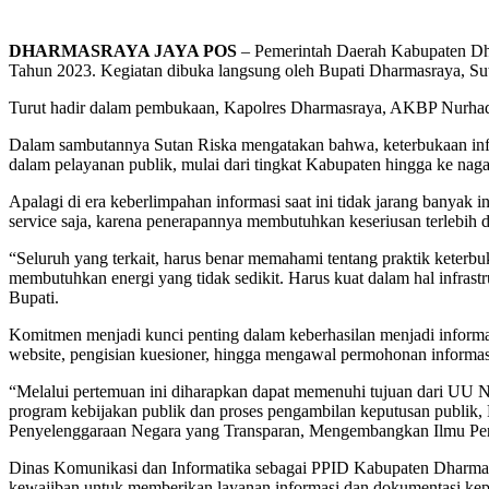
DHARMASRAYA JAYA POS
– Pemerintah Daerah Kabupaten Dha
Tahun 2023. Kegiatan dibuka langsung oleh Bupati Dharmasraya, Sut
Turut hadir dalam pembukaan, Kapolres Dharmasraya, AKBP Nurhad
Dalam sambutannya Sutan Riska mengatakan bahwa, keterbukaan infor
dalam pelayanan publik, mulai dari tingkat Kabupaten hingga ke naga
Apalagi di era keberlimpahan informasi saat ini tidak jarang banyak 
service saja, karena penerapannya membutuhkan keseriusan terlebih d
“Seluruh yang terkait, harus benar memahami tentang praktik keterbu
membutuhkan energi yang tidak sedikit. Harus kuat dalam hal infras
Bupati.
Komitmen menjadi kunci penting dalam keberhasilan menjadi inform
website, pengisian kuesioner, hingga mengawal permohonan informa
“Melalui pertemuan ini diharapkan dapat memenuhi tujuan dari UU 
program kebijakan publik dan proses pengambilan keputusan publik
Penyelenggaraan Negara yang Transparan, Mengembangkan Ilmu Peng
Dinas Komunikasi dan Informatika sebagai PPID Kabupaten Dharmas
kewajiban untuk memberikan layanan informasi dan dokumentasi kep