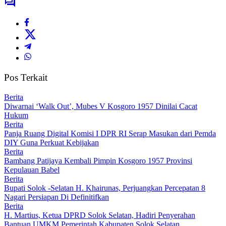
Pos Terkait
Berita
Diwarnai ‘Walk Out’, Mubes V Kosgoro 1957 Dinilai Cacat
Hukum
Berita
Panja Ruang Digital Komisi I DPR RI Serap Masukan dari Pemda
DIY Guna Perkuat Kebijakan
Berita
Bambang Patijaya Kembali Pimpin Kosgoro 1957 Provinsi
Kepulauan Babel
Berita
Bupati Solok -Selatan H. Khairunas, Perjuangkan Percepatan 8
Nagari Persiapan Di Definitifkan
Berita
H. Martius, Ketua DPRD Solok Selatan, Hadiri Penyerahan
Bantuan UMKM Pemerintah Kabupaten Solok Selatan