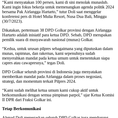
“Kami menyatakan 100 persen, kami di sini menolak munaslub.
Kami ingin fokus bekerja untuk memenangkan agenda politik 2024
bersama Pak Airlangga Hartarto,” tutur Doli saat menggelar
konferensi pers di Hotel Mulia Resort, Nusa Dua Bali, Minggu
(30/7/2023).
Dikatakan, pertemuan 38 DPD Golkar provinsi dengan Airlangga
Hartarto adalah inisiatif para ketua DPD. Sebab, DPD merupakan
pemilik suara di musyawarah nasional (munas) Golkar.
“Kedua, untuk urusan pilpres sebagaimana yang diputuskan dalam
munas, rapimnas, dan rakernas, kami sepenuhnya sudah
menyerahkan mandat pada ketua umum untuk menentukan siapa
capres atau cawapresnya,” tegas Doli.
DPD Golkar seluruh provinsi di Indonesia juga menyatakan
memberikan mandat pada Airlangga dalam proses negosiasi,
strategi, dan momentum terkait Pilpres 2024.
“Kami sudah melihat ketua umum kami cukup aktif untuk
berkomunikasi dengan semua pimpinan parpol,” ujar Ketua Komisi
II DPR dari Fraksi Golkar ini.
Tetap Berkomunikasi
Ahmad Doli menegaskan seluruh DPD Golkar juga mendorong