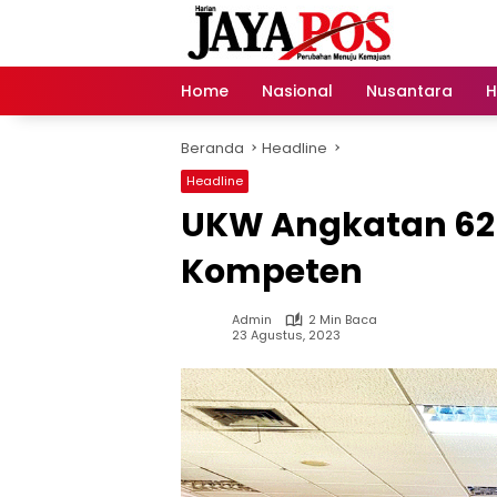
Langsung
ke
konten
Home
Nasional
Nusantara
H
Beranda
Headline
Headline
UKW Angkatan 62 
Kompeten
Admin
2 Min Baca
23 Agustus, 2023