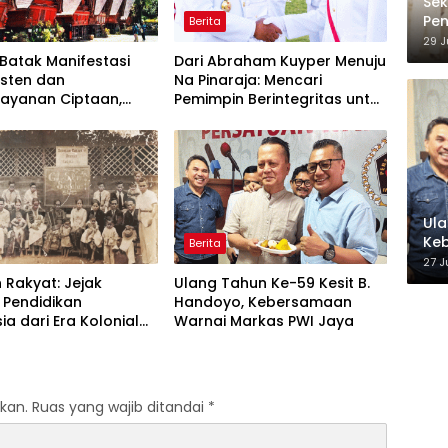
Sek
Pen
Berita
hin
29 J
Pe
Batak Manifestasi
Dari Abraham Kuyper Menuju
risten dan
Na Pinaraja: Mencari
layanan Ciptaan,
Pemimpin Berintegritas untuk
 Leluhur untuk
Masa Depan Kawasan
akan Tuhan
Danau Toba
Ula
Ke
Berita
27 J
 Rakyat: Jejak
Ulang Tahun Ke-59 Kesit B.
 Pendidikan
Handoyo, Kebersamaan
ia dari Era Kolonial
Warnai Markas PWI Jaya
Program Strategis
ntahan Prabowo
kan.
Ruas yang wajib ditandai
*