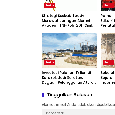
Berita
Berita
Strategi Seskab Teddy
Rumah 
Merawat Jaringan Alumni
Etika K
Akademi TNI-Polri 2011 Dinilai
Penata
Jadi “Masterclass”
Warisan
Membangun Loyalitas
Memuli
Berita
Berita
Investasi Puluhan Triliun di
Sekolah
Setokok Jadi Sorotan,
Sejarah
Dugaan Pelanggaran Aturan
Indones
TKA hingga Hak Pekerja
hingga 
Mencuat
Pemeri
Tinggalkan Balasan
Alamat email Anda tidak akan dipublikasi