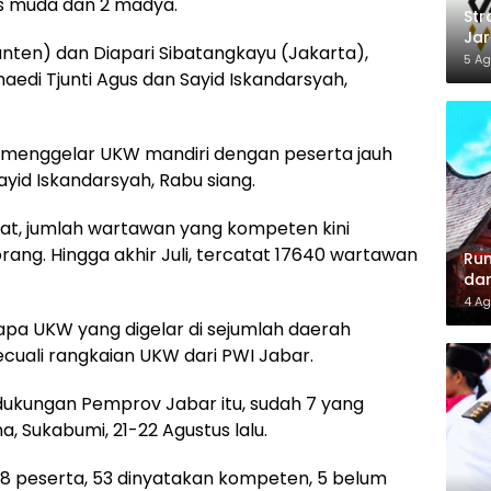
as muda dan 2 madya.
Str
Jar
anten) dan Diapari Sibatangkayu (Jakarta),
Din
5 Ag
edi Tjunti Agus dan Sayid Iskandarsyah,
Loy
n menggelar UKW mandiri dengan peserta jauh
ayid Iskandarsyah, Rabu siang.
sat, jumlah wartawan yang kompeten kini
ng. Hingga akhir Juli, tercatat 17640 wartawan
Rum
dan
Lel
4 Ag
rapa UKW yang digelar di sejumlah daerah
kecuali rangkaian UKW dari PWI Jabar.
dukungan Pemprov Jabar itu, sudah 7 yang
a, Sukabumi, 21-22 Agustus lalu.
 58 peserta, 53 dinyatakan kompeten, 5 belum