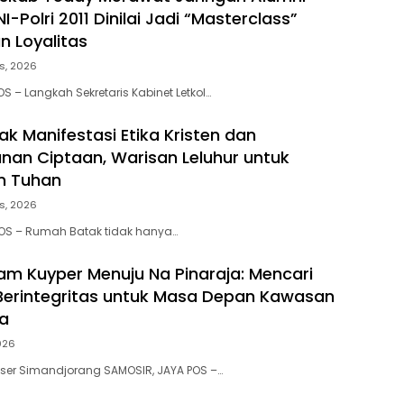
-Polri 2011 Dinilai Jadi “Masterclass”
 Loyalitas
s, 2026
S – Langkah Sekretaris Kabinet Letkol…
k Manifestasi Etika Kristen dan
nan Ciptaan, Warisan Leluhur untuk
n Tuhan
s, 2026
POS – Rumah Batak tidak hanya…
am Kuyper Menuju Na Pinaraja: Mencari
erintegritas untuk Masa Depan Kawasan
a
2026
iaser Simandjorang SAMOSIR, JAYA POS –…