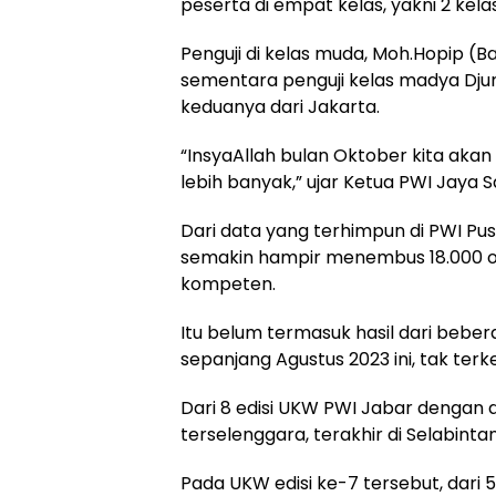
peserta di empat kelas, yakni 2 kel
Penguji di kelas muda, Moh.Hopip (B
sementara penguji kelas madya Djuna
keduanya dari Jakarta.
“InsyaAllah bulan Oktober kita aka
lebih banyak,” ujar Ketua PWI Jaya S
Dari data yang terhimpun di PWI Pu
semakin hampir menembus 18.000 ora
kompeten.
Itu belum termasuk hasil dari bebe
sepanjang Agustus 2023 ini, tak ter
Dari 8 edisi UKW PWI Jabar dengan 
terselenggara, terakhir di Selabintan
Pada UKW edisi ke-7 tersebut, dari