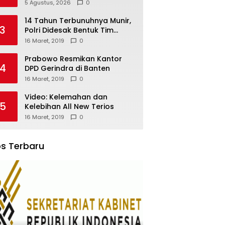
Akademi TNI-Polri 2011 Dinilai
5 Agustus, 2026
0
Jadi “Masterclass”
Membangun Loyalitas
14 Tahun Terbunuhnya Munir,
3
Polri Didesak Bentuk Tim
Khusus
16 Maret, 2019
0
Prabowo Resmikan Kantor
4
DPD Gerindra di Banten
16 Maret, 2019
0
Video: Kelemahan dan
5
Kelebihan All New Terios
16 Maret, 2019
0
s Terbaru