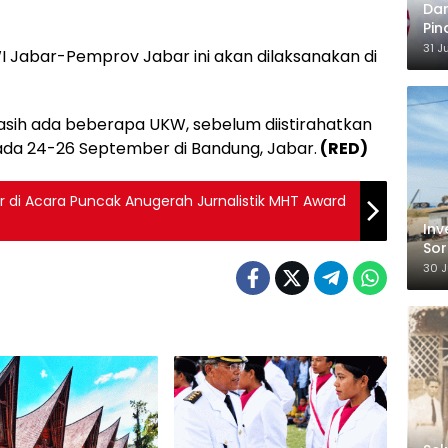
Dar
Pin
Ber
31 J
WI Jabar-Pemprov Jabar ini akan dilaksanakan di
Ka
sih ada beberapa UKW, sebelum diistirahatkan
da 24-26 September di Bandung, Jabar.
(RED)
r di Acara Puncak Anugerah Jurnalistik MHT Award
Inv
Sor
TKA
30 J