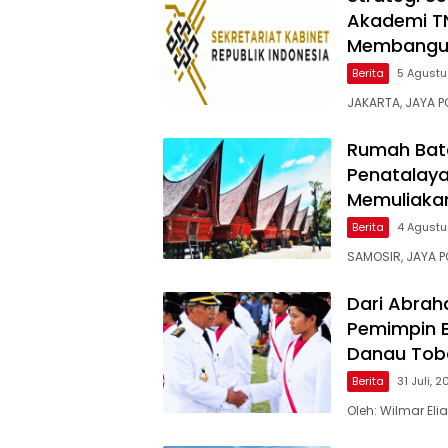
Akademi TNI
Membangun
Berita
5 Agustu
JAKARTA, JAYA PO
Rumah Bata
Penatalaya
Memuliaka
Berita
4 Agustu
SAMOSIR, JAYA 
Dari Abrah
Pemimpin B
Danau Tob
Berita
31 Juli, 
Oleh: Wilmar El