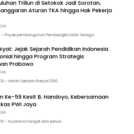
uluhan Triliun di Setokok Jadi Sorotan,
anggaran Aturan TKA hingga Hak Pekerja
2026
 – Proyek pembangunan Pembangkit Listrik Tenaga…
kyat: Jejak Sejarah Pendidikan Indonesia
lonial hingga Program Strategis
han Prabowo
2026
S – Istilah Sekolah Rakyat (SR)…
n Ke-59 Kesit B. Handoyo, Kebersamaan
kas PWI Jaya
2026
POS – Suasana hangat dan penuh…