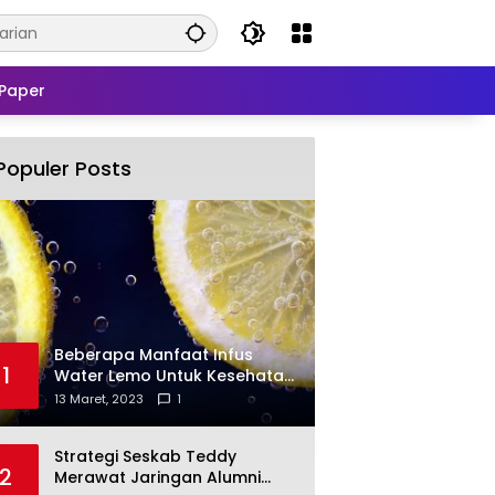
Paper
Populer Posts
Beberapa Manfaat Infus
1
Water Lemo Untuk Kesehatan
Anda
13 Maret, 2023
1
Strategi Seskab Teddy
2
Merawat Jaringan Alumni